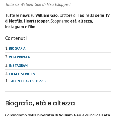
Tutto su William Gao di Heartstopper!
Tutte le
news
su
William Gao
, l’attore di
Tao
nella
serie TV
di
Netflix
,
Heartstopper
. Scopriamo
età
,
altezza
,
Instagram
e
film
.
Contenuti
BIOGRAFIA
VITA PRIVATA
INSTAGRAM
FILM E SERIE TV
TAO IN HEARTSTOPPER
Biografia, età e altezza
Cominciamo dalla
biografia
di
William Gao
e quindi dall’
età