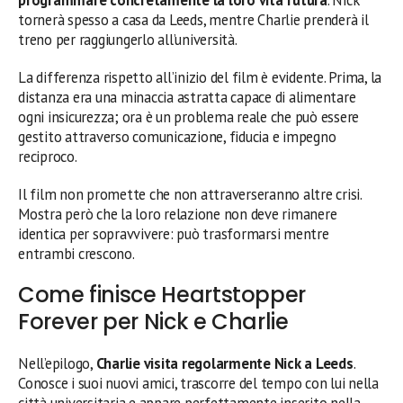
tornerà spesso a casa da Leeds, mentre Charlie prenderà il
treno per raggiungerlo all’università.
La differenza rispetto all’inizio del film è evidente. Prima, la
distanza era una minaccia astratta capace di alimentare
ogni insicurezza; ora è un problema reale che può essere
gestito attraverso comunicazione, fiducia e impegno
reciproco.
Il film non promette che non attraverseranno altre crisi.
Mostra però che la loro relazione non deve rimanere
identica per sopravvivere: può trasformarsi mentre
entrambi crescono.
Come finisce Heartstopper
Forever per Nick e Charlie
Nell’epilogo,
Charlie visita regolarmente Nick a Leeds
.
Conosce i suoi nuovi amici, trascorre del tempo con lui nella
città universitaria e appare perfettamente inserito nella