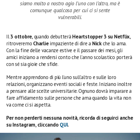
siamo molto a nostro agio l’uno con l’altro, ma è
comunque qualcosa per cui ci si sente
vulnerabili.
Il
3 ottobre
, quando debutterà
Heartstopper 3 su Netflix
,
ritroveremo
Charlie
impaziente di dire a
Nick
che lo ama.
Con la fine delle vacanze estive e il passare dei mesi, gli
amici iniziano a rendersi conto che l’anno scolastico porterà
con sé sia gioie che sfide.
Mentre apprendono di più l’uno sull’altro e sulle loro
relazioni, organizzano eventi sociali e feste. Iniziano inoltre
a pensare alle scelte universitarie. Ognuno dovrà imparare a
fare affidamento sulle persone che ama quando la vita non
va come ci si aspetta.
Per non perderti nessuna novità, ricorda di seguirci anche
su Instagram, cliccando
QUI
.