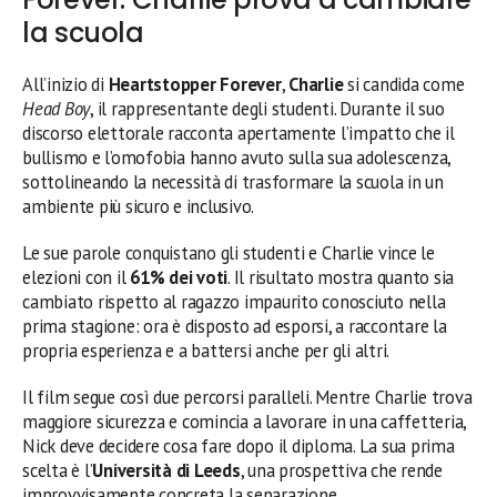
la scuola
All’inizio di
Heartstopper Forever
,
Charlie
si candida come
Head Boy
, il rappresentante degli studenti. Durante il suo
discorso elettorale racconta apertamente l’impatto che il
bullismo e l’omofobia hanno avuto sulla sua adolescenza,
sottolineando la necessità di trasformare la scuola in un
ambiente più sicuro e inclusivo.
Le sue parole conquistano gli studenti e Charlie vince le
elezioni con il
61% dei voti
. Il risultato mostra quanto sia
cambiato rispetto al ragazzo impaurito conosciuto nella
prima stagione: ora è disposto ad esporsi, a raccontare la
propria esperienza e a battersi anche per gli altri.
Il film segue così due percorsi paralleli. Mentre Charlie trova
maggiore sicurezza e comincia a lavorare in una caffetteria,
Nick deve decidere cosa fare dopo il diploma. La sua prima
scelta è l’
Università di Leeds
, una prospettiva che rende
improvvisamente concreta la separazione.