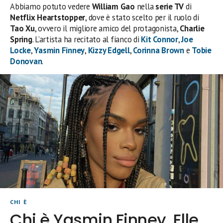
Abbiamo potuto vedere
William Gao
nella
serie TV
di
Netflix Heartstopper
, dove è stato scelto per il ruolo di
Tao Xu
, ovvero il migliore amico del protagonista,
Charlie
Spring
. L’artista ha recitato al fianco di
Kit Connor
,
Joe
Locke
,
Yasmin Finney
,
Kizzy Edgell
,
Corinna Brown
e
Tobie
Donovan
.
CHI È
Chi è Yasmin Finney, Elle