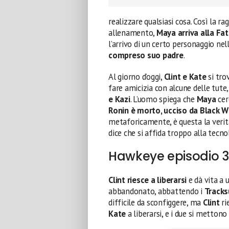
realizzare qualsiasi cosa. Così la r
allenamento,
Maya arriva alla Fa
l’arrivo di un certo personaggio nel
compreso suo padre
.
Al giorno d’oggi,
Clint e Kate
si tro
fare amicizia con alcune delle tute
e Kazi
. L’uomo spiega che
Maya
cer
Ronin è morto, ucciso da Black 
metaforicamente, è questa la veri
dice che si affida troppo alla tecn
Hawkeye episodio 3:
Clint riesce a liberarsi
e dà vita a 
abbandonato, abbattendo i
Tracks
difficile da sconfiggere, ma
Clint
ri
Kate
a liberarsi, e i due si metton