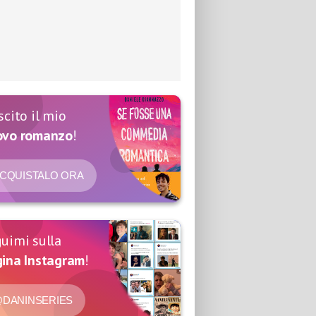
scito il mio
ovo romanzo
!
CQUISTALO ORA
uimi sulla
ina Instagram
!
DANINSERIES