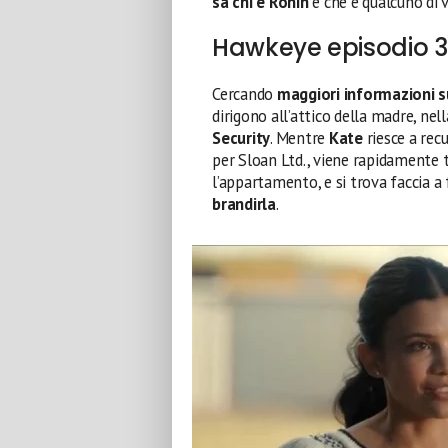
sa chi è Ronin
e che è qualcuno di vi
Hawkeye episodio 3:
Cercando
maggiori informazioni su
dirigono all’attico della madre, nel
Security
. Mentre
Kate
riesce a recu
per Sloan Ltd., viene rapidamente t
l’appartamento, e si trova faccia a
brandirla
.