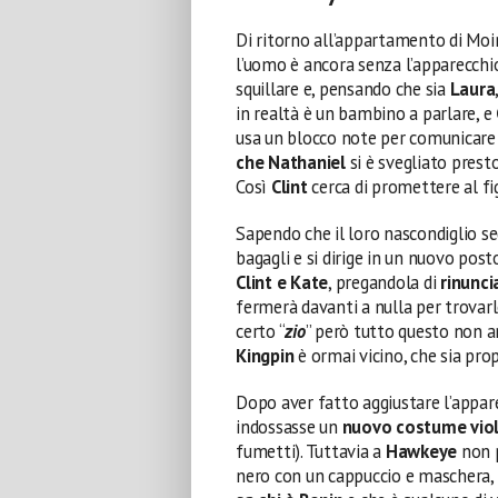
Di ritorno all’appartamento di Mo
l’uomo è ancora senza l’apparecchio
squillare e, pensando che sia
Laura
in realtà è un bambino a parlare, e
usa un blocco note per comunicare al
che Nathaniel
si è svegliato presto
Così
Clint
cerca di promettere al fi
Sapendo che il loro nascondiglio se
bagagli e si dirige in un nuovo pos
Clint e Kate
, pregandola di
rinunci
fermerà davanti a nulla per trovar
certo “
zio
” però tutto questo non a
Kingpin
è ormai vicino, che sia prop
Dopo aver fatto aggiustare l’appar
indossasse un
nuovo costume vio
fumetti). Tuttavia a
Hawkeye
non p
nero con un cappuccio e maschera, 