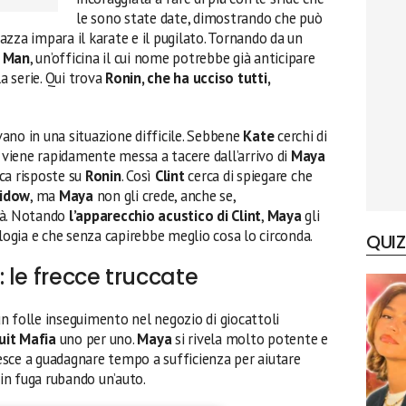
le sono state date, dimostrando che può
agazza impara il karate e il pugilato. Tornando da un
t Man
, un’officina il cui nome potrebbe già anticipare
la serie. Qui trova
Ronin, che ha ucciso tutti,
vano in una situazione difficile. Sebbene
Kate
cerchi di
, viene rapidamente messa a tacere dall’arrivo di
Maya
ca risposte su
Ronin
. Così
Clint
cerca di spiegare che
Widow
, ma
Maya
non gli crede, anche se,
tà. Notando
l’apparecchio acustico di Clint
,
Maya
gli
ologia e che senza capirebbe meglio cosa lo circonda.
QUIZ
 le frecce truccate
un folle inseguimento nel negozio di giocattoli
uit Mafia
uno per uno.
Maya
si rivela molto potente e
esce a guadagnare tempo a sufficienza per aiutare
o in fuga rubando un’auto.