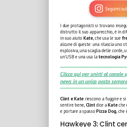
Seguimi sul
I due protagonisti si trovano insegu
distrutto il suo apparecchio, è in d
in suo aiuto
Kate
, che usa le sue
fr
alcune di queste: una rilascia uno s
esplosiva, una scaglia delle corde, 
un’USB e una usa la
tecnologia P
Clicca qui per unirti al canale
news in un unico posto sempre
Clint e Kate
riescono a fuggire e si
sentire bene,
Clint
dice a
Kate
che 
e portare a spasso
Pizza Dog
, che
Hawkeye 3: Clint cer