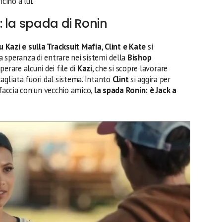
cino a lui.
 la spada di Ronin
 Kazi e sulla Tracksuit Mafia
,
Clint e Kate
si
la speranza di entrare nei sistemi della
Bishop
perare alcuni dei file di
Kazi
, che si scopre lavorare
agliata fuori dal sistema. Intanto
Clint
si aggira per
 faccia con un vecchio amico,
la spada Ronin: è Jack a