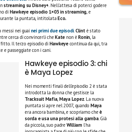
in
streaming su Disney+
. Nell’attesa di poterci godere
mo di
Hawkeye episodio 1×03 in streaming
, e
urante la puntata, intitolata
Eco.
o messi nei guai
nei primi due episodi
.
Clint
è stato
ntre cerca di convincerli che
Kate
non è
Ronin
, la
itto. Il terzo episodio di
Hawkeye
continua da qui, tra
e e passeggiate con i cani.
Hawkeye episodio 3: chi
è Maya Lopez
Nei momenti finali dell’episodio 2 è stata
introdotta la donna che gestisce la
Tracksuit Mafia
,
Maya Lopez
. La nuova
puntata si apre nel 2007, quando
Maya
era ancora bambina, e scopriamo che
è
sorda e usa una protesi alla gamba
. Già
da piccola, suo padre
William
l’ha
incoraggiata a fare di più con le sfide che