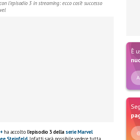
n l’episodio 3 in streaming: ecco cos’è successo
vel
È u
nu
A
Seg
pag
y+
ha accolto
l’episodio 3 della
serie Marvel
@
lee Steinfeld
.
Infatti sarà possibile vedere tutta