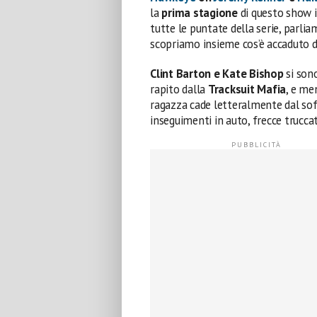
la
prima stagione
di questo show 
tutte le puntate della serie, parlia
scopriamo insieme cos’è accaduto d
Clint Barton
e Kate Bishop
si son
rapito dalla
Tracksuit Mafia
, e me
ragazza cade letteralmente dal soff
inseguimenti in auto, frecce truccat