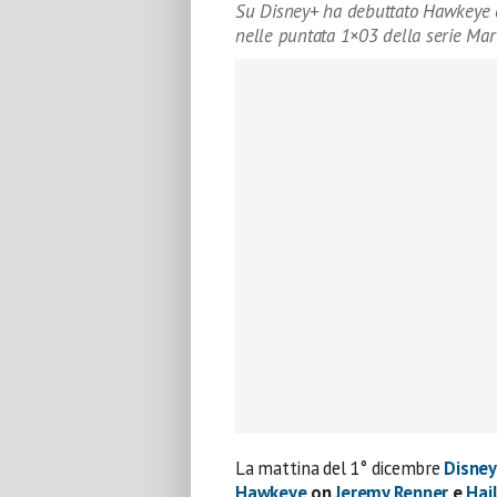
Su Disney+ ha debuttato Hawkeye co
nelle puntata 1×03 della serie Mar
La mattina del 1° dicembre
Disne
Hawkeye
on
Jeremy Renner
e
Hai