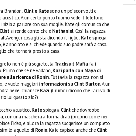
ira Brandon,
Clint e Kate
sono un po’ sconvolti e
 acustico. A un certo punto l’uomo vede il telefono
, inizia a parlare con sua moglie. Kate gli comunica che
Clint
si rende conto che è
Nathaniel
. Così la ragazza
l’Avenger cosa gli sta dicendo il figlio:
Kate spiega
, è annoiato e si chiede quando suo padre sarà a casa.
glio che tornerà presto a casa.
greto non è più segreto, la
Tracksuit Mafia
fa i
to. Prima che se ne vadano,
Kazi parla con Maya di
are alla ricerca di Ronin
. Tuttavia la ragazza non si
lo, e vuole maggiori
informazioni su Clint Barton
. A un
ndrà bene, chiarisce
Kazi
. (I rumor dicono che l’arrivo di
rio lui questo zio?)
ecchio acustico,
Kate
spiega a
Clint
che dovrebbe
la
, con una maschera a forma di ali (proprio come nei
iace l’idea, e allora la ragazza suggerisce un completo
simile a quello di
Ronin
. Kate capisce anche che
Clint