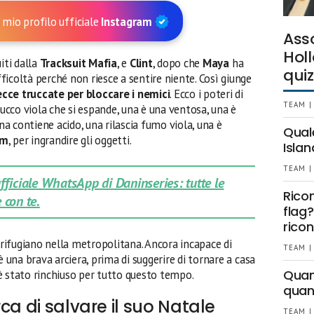
 mio profilo ufficiale
Instagram
Ass
Holl
iti dalla
Tracksuit Mafia
, e
Clint
, dopo che
Maya
ha
quiz
ifficoltà perché non riesce a sentire niente. Così giunge
ecce truccate per bloccare i nemici
. Ecco i poteri di
TEAM |
tucco viola che si espande, una è una ventosa, una è
una contiene acido, una rilascia fumo viola, una è
Qual
ym
, per ingrandire gli oggetti.
Islan
TEAM |
 ufficiale WhatsApp di Daninseries: tutte le
Rico
 con te.
flag?
ricon
 rifugiano nella metropolitana. Ancora incapace di
TEAM |
è una brava arciera, prima di suggerire di tornare a casa
Quant
 è stato rinchiuso per tutto questo tempo.
quan
ca di salvare il suo Natale
TEAM |