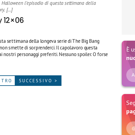
Halloween l’episodio di questa settimana della
ry. […]
y 12×06
sta settimana della longeva serie di The Big Bang
 non smette di sorprenderci. Il capolavoro questa
È u
ai nostri personaggi preferiti. Nessuno spoiler. O forse
nu
A
ETRO
SUCCESSIVO >
Seg
pag
@