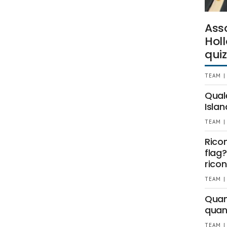
Ass
Holl
quiz
TEAM |
Qual
Islan
TEAM |
Rico
flag?
ricon
TEAM |
Quant
quan
TEAM |