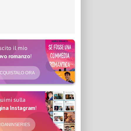
scito il mio
ovo romanzo
!
CQUISTALO ORA
uimi sulla
ina Instagram
!
DANINSERIES