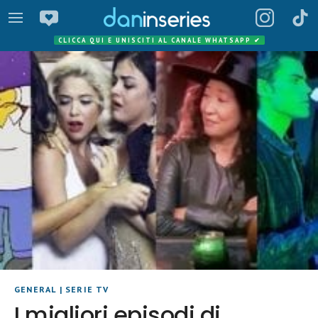
CLICCA QUI E UNISCITI AL CANALE WHATSAPP
✔
GENERAL
|
SERIE TV
I migliori episodi di