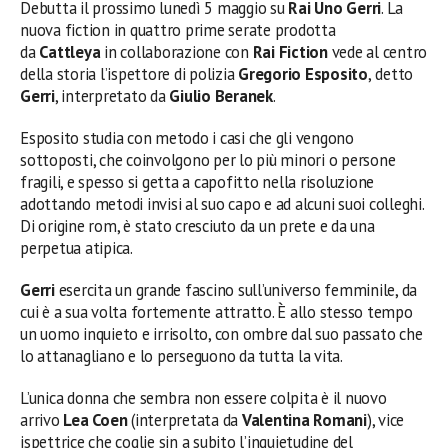
Debutta il prossimo lunedì 5 maggio su
Rai Uno Gerri
. La
nuova fiction in quattro prime serate prodotta
da
Cattleya
in collaborazione con
Rai Fiction
vede al centro
della storia l’ispettore di polizia
Gregorio Esposito
,
detto
Gerri
, interpretato da
Giulio Beranek
.
Esposito studia con metodo i casi che gli vengono
sottoposti, che coinvolgono per lo più minori o persone
fragili, e spesso si getta a capofitto nella risoluzione
adottando metodi invisi al suo capo e ad alcuni suoi colleghi.
Di origine rom, è stato cresciuto da un prete e da una
perpetua atipica.
Gerri
esercita un grande fascino sull’universo femminile, da
cui è a sua volta fortemente attratto. È allo stesso tempo
un uomo inquieto e irrisolto, con ombre dal suo passato che
lo attanagliano e lo perseguono da tutta la vita.
L’unica donna che sembra non essere colpita è il nuovo
arrivo
Lea Coen
(interpretata da
Valentina Romani
), vice
ispettrice che coglie sin a subito l’inquietudine del