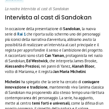
La nostra intervista al cast di Sandokan
Intervista al cast di Sandokan
In occasione della presentazione di
Sandokan
, la nuova
serie di
Rai 1
che riporta sullo schermo uno dei personaggi
più iconici della narrativa d’avventura, abbiamo avuto la
possibilità di realizzare un’intervista al cast principale e il
regista per approfondire il senso e l’ambizione del progetto.
A raccontarsi sono stati
Can Yaman
, protagonista nel ruolo
di Sandokan,
Ed Westwick
, che interpreta James Brooke,
Alessandro Preziosi
, nei panni di Yanez,
Alanah Bloor
,
volto di Marianna, e il regista
Jan Maria Michelini
.
Michelini
ha spiegato che la serie ha cercato di
coniugare
innovazione e tradizione
, mantenendo viva l’anima classica
di Sandokan ma proponendo allo stesso tempo una rilettura
contemporanea del personaggio. La serie, ha aggiunto,
mette al centro
temi forti e universali
, come la difesa di un
popolo oppresso, il rispetto della natura e il valore