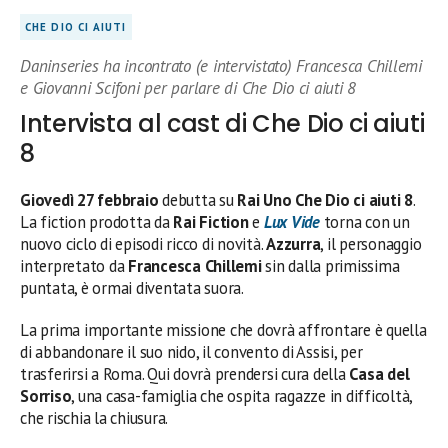
CHE DIO CI AIUTI
Daninseries ha incontrato (e intervistato) Francesca Chillemi
e Giovanni Scifoni per parlare di Che Dio ci aiuti 8
Intervista al cast di Che Dio ci aiuti
8
Giovedì 27 febbraio
debutta su
Rai Uno
Che Dio ci aiuti 8
.
La fiction prodotta da
Rai Fiction
e
Lux Vide
torna con un
nuovo ciclo di episodi ricco di novità.
Azzurra
, il personaggio
interpretato da
Francesca Chillemi
sin dalla primissima
puntata, è ormai diventata suora.
La prima importante missione che dovrà affrontare è quella
di abbandonare il suo nido, il convento di Assisi, per
trasferirsi a Roma. Qui dovrà prendersi cura della
Casa del
Sorriso
, una casa-famiglia che ospita ragazze in difficoltà,
che rischia la chiusura.