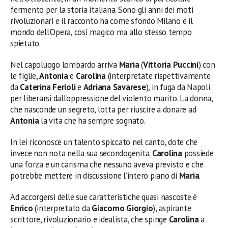
fermento per la storia italiana. Sono gli anni dei moti
rivoluzionari e il racconto ha come sfondo Milano e il
mondo dell’Opera, così magico ma allo stesso tempo
spietato.
Nel capoluogo lombardo arriva
Maria
(
Vittoria Puccini
) con
le figlie,
Antonia
e
Carolina
(interpretate rispettivamente
da
Caterina Ferioli
e
Adriana Savarese
), in fuga da Napoli
per liberarsi dall’oppressione del violento marito. La donna,
che nasconde un segreto, lotta per riuscire a donare ad
Antonia
la vita che ha sempre sognato.
In lei riconosce un talento spiccato nel canto, dote che
invece non nota nella sua secondogenita.
Carolina
possiede
una forza e un carisma che nessuno aveva previsto e che
potrebbe mettere in discussione l’intero piano di
Maria
.
Ad accorgersi delle sue caratteristiche quasi nascoste è
Enrico
(interpretato da
Giacomo Giorgio
), aspirante
scrittore, rivoluzionario e idealista, che spinge
Carolina
a