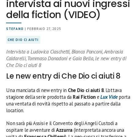
intervista ai nuovi ingressi
della fiction (VIDEO)
STEFANO
| FEBBRAIO 27, 2025
CHE DIO CI AIUTI
Intervista a Ludovica Ciaschetti, Bianca Panconi, Ambrosia
Caldarelli, Tommaso Donadoni e Gaia Bella, le new entry di
Che Dio ci aiuti 8
Le new entry di Che Dio ci aiuti 8
Una manciata di new entry in
Che Dio ci aiuti 8
. L’ottava
stagione della serie prodotta da
Rai Fiction
e
Lux Vide
porta
una ventata di novità rispetto al passato a partire dalla
location.
Non sarà più Assisi e il Convento degli Angeli Custodi a
ospitare le avventure di
Azzurra
(interpretata ancora una
volta da
Francesca Chillemi
). La neo-suora si trasferisce a