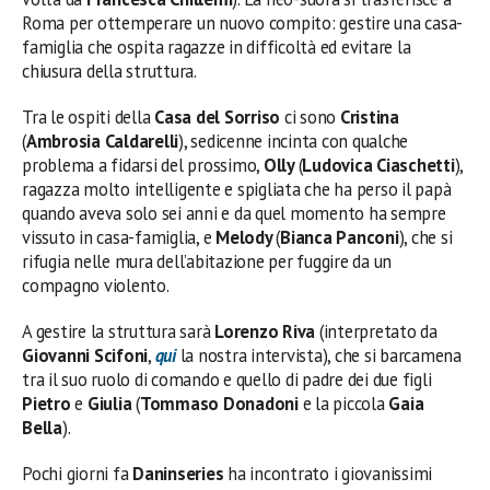
Roma per ottemperare un nuovo compito: gestire una casa-
famiglia che ospita ragazze in difficoltà ed evitare la
chiusura della struttura.
Tra le ospiti della
Casa del Sorriso
ci sono
Cristina
(
Ambrosia Caldarelli
), sedicenne incinta con qualche
problema a fidarsi del prossimo,
Olly
(
Ludovica
Ciaschetti
),
ragazza molto intelligente e spigliata che ha perso il papà
quando aveva solo sei anni e da quel momento ha sempre
vissuto in casa-famiglia, e
Melody
(
Bianca Panconi
), che si
rifugia nelle mura dell’abitazione per fuggire da un
compagno violento.
A gestire la struttura sarà
Lorenzo Riva
(interpretato da
Giovanni Scifoni
,
qui
la nostra intervista), che si barcamena
tra il suo ruolo di comando e quello di padre dei due figli
Pietro
e
Giulia
(
Tommaso Donadoni
e la piccola
Gaia
Bella
).
Pochi giorni fa
Daninseries
ha incontrato i giovanissimi