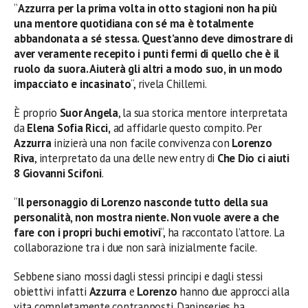
“
Azzurra per la prima volta in otto stagioni non ha più
una mentore quotidiana con sé ma è totalmente
abbandonata a sé stessa. Quest’anno deve dimostrare di
aver veramente recepito i punti fermi di quello che è il
ruolo da suora. Aiuterà gli altri a modo suo, in un modo
impacciato e incasinato
“, rivela Chillemi.
È proprio
Suor Angela
, la sua storica mentore interpretata
da
Elena Sofia Ricci,
ad affidarle questo compito. Per
Azzurra
inizierà una non facile convivenza con
Lorenzo
Riva
, interpretato da una delle new entry di
Che Dio ci aiuti
8
Giovanni Scifoni
.
“
Il personaggio di Lorenzo nasconde tutto della sua
personalità, non mostra niente. Non vuole avere a che
fare con i propri buchi emotivi
“, ha raccontato l’attore. La
collaborazione tra i due non sarà inizialmente facile.
Sebbene siano mossi dagli stessi principi e dagli stessi
obiettivi infatti
Azzurra
e
Lorenzo
hanno due approcci alla
vita completamente contrapposti. Daninseries ha