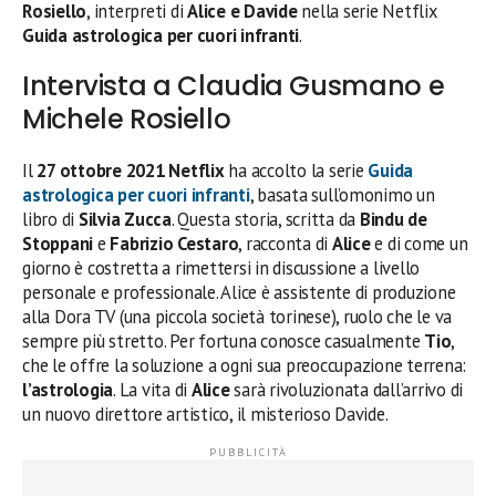
Rosiello
, interpreti di
Alice e Davide
nella serie Netflix
Guida astrologica per cuori infranti
.
Intervista a Claudia Gusmano e
Michele Rosiello
Il
27 ottobre 2021 Netflix
ha accolto la serie
Guida
astrologica per cuori infranti
, basata sull’omonimo un
libro di
Silvia Zucca
. Questa storia, scritta da
Bindu de
Stoppani
e
Fabrizio Cestaro
, racconta di
Alice
e di come un
giorno è costretta a rimettersi in discussione a livello
personale e professionale. Alice è assistente di produzione
alla Dora TV (una piccola società torinese), ruolo che le va
sempre più stretto. Per fortuna conosce casualmente
Tio
,
che le offre la soluzione a ogni sua preoccupazione terrena:
l’astrologia
. La vita di
Alice
sarà rivoluzionata dall’arrivo di
un nuovo direttore artistico, il misterioso Davide.