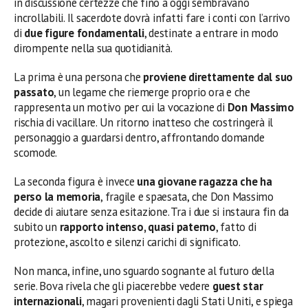
in discussione certezze che fino a oggi sembravano
incrollabili. Il sacerdote dovrà infatti fare i conti con l’arrivo
di
due figure fondamentali
, destinate a entrare in modo
dirompente nella sua quotidianità.
La prima è una persona che
proviene direttamente dal suo
passato
, un legame che riemerge proprio ora e che
rappresenta un motivo per cui la vocazione di
Don Massimo
rischia di vacillare. Un ritorno inatteso che costringerà il
personaggio a guardarsi dentro, affrontando domande
scomode.
La seconda figura è invece
una giovane ragazza che ha
perso la memoria
, fragile e spaesata, che Don Massimo
decide di aiutare senza esitazione. Tra i due si instaura fin da
subito un
rapporto intenso, quasi paterno
, fatto di
protezione, ascolto e silenzi carichi di significato.
Non manca, infine, uno sguardo sognante al futuro della
serie. Bova rivela che gli piacerebbe vedere
guest star
internazionali
, magari provenienti dagli Stati Uniti, e spiega