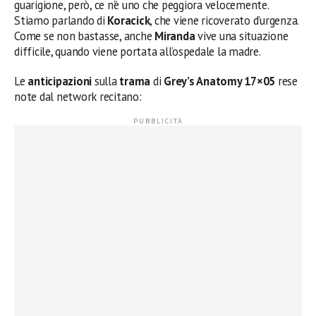
guarigione, però, ce n’è uno che peggiora velocemente.
Stiamo parlando di
Koracick
, che viene ricoverato d’urgenza.
Come se non bastasse, anche
Miranda
vive una situazione
difficile, quando viene portata all’ospedale la madre.
Le
anticipazioni
sulla
trama
di
Grey’s Anatomy 17×05
rese
note dal network recitano: