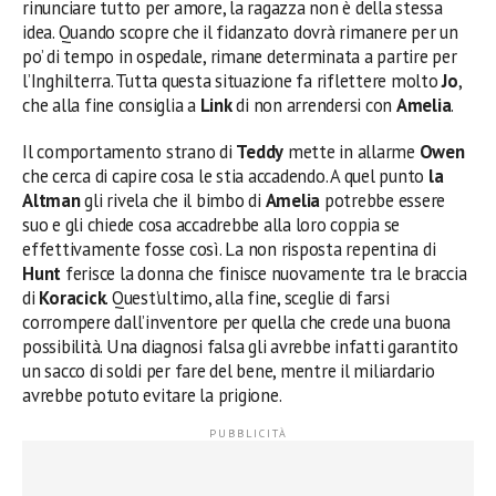
rinunciare tutto per amore, la ragazza non è della stessa
idea. Quando scopre che il fidanzato dovrà rimanere per un
po’ di tempo in ospedale, rimane determinata a partire per
l’Inghilterra. Tutta questa situazione fa riflettere molto
Jo
,
che alla fine consiglia a
Link
di non arrendersi con
Amelia
.
Il comportamento strano di
Teddy
mette in allarme
Owen
che cerca di capire cosa le stia accadendo. A quel punto
la
Altman
gli rivela che il bimbo di
Amelia
potrebbe essere
suo e gli chiede cosa accadrebbe alla loro coppia se
effettivamente fosse così. La non risposta repentina di
Hunt
ferisce la donna che finisce nuovamente tra le braccia
di
Koracick
. Quest’ultimo, alla fine, sceglie di farsi
corrompere dall’inventore per quella che crede una buona
possibilità. Una diagnosi falsa gli avrebbe infatti garantito
un sacco di soldi per fare del bene, mentre il miliardario
avrebbe potuto evitare la prigione.