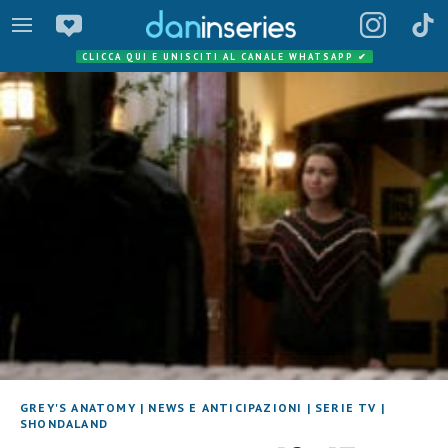
CLICCA QUI E UNISCITI AL CANALE WHATSAPP
✔
GREY'S ANATOMY
|
NEWS E ANTICIPAZIONI
|
SERIE TV
|
SHONDALAND