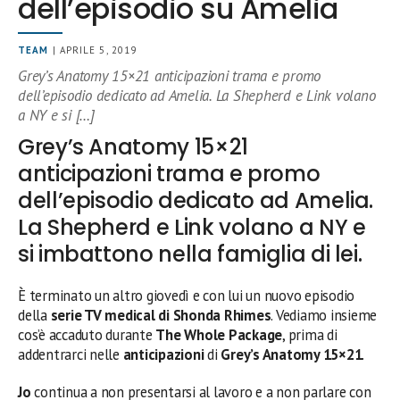
dell’episodio su Amelia
TEAM
| APRILE 5, 2019
Grey’s Anatomy 15×21 anticipazioni trama e promo
dell’episodio dedicato ad Amelia. La Shepherd e Link volano
a NY e si […]
Grey’s Anatomy 15×21
anticipazioni trama e promo
dell’episodio dedicato ad Amelia.
La Shepherd e Link volano a NY e
si imbattono nella famiglia di lei.
È terminato un altro giovedì e con lui un nuovo episodio
della
serie TV medical di Shonda Rhimes
. Vediamo insieme
cos’è accaduto durante
The Whole Package
, prima di
addentrarci nelle
anticipazioni
di
Grey’s Anatomy 15×21
.
Jo
continua a non presentarsi al lavoro e a non parlare con