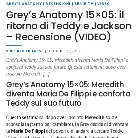
GREY'S ANATOMY
|
RECENSIONI
|
SERIE TV
|
VIDEO
Grey’s Anatomy 15×05: il
ritorno di Teddy e Jackson
– Recensione (VIDEO)
VINCENZO CHIANESE
| OTTOBRE 27, 2018
Grey’s Anatomy 15×05: Meredith diventa Maria De Filippi e
conforta Teddy sul suo futuro Questa settimana, dopo aver
lasciato Meredith […]
Grey’s Anatomy 15×05: Meredith
diventa Maria De Filippi e conforta
Teddy sul suo futuro
Questa settimana, dopo aver lasciato
Meredith
sola e
sconsolata (tanto per cambiare), la Grey decide di diventare
la
Maria De Filippi
dei poveri e di andare a cercare Teddy.
Dopo averla trovata, la donna decide di fare una lunga