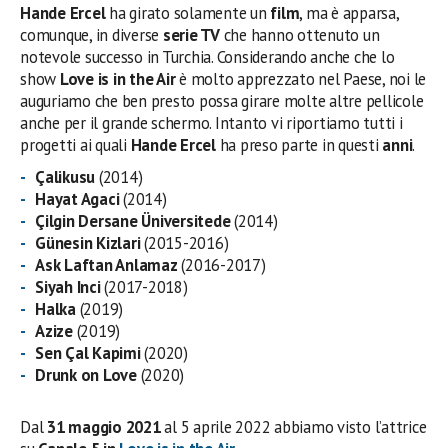
Hande Ercel
ha girato solamente un
film
, ma è apparsa,
comunque, in diverse
serie TV
che hanno ottenuto un
notevole successo in Turchia. Considerando anche che lo
show
Love is in the Air
è molto apprezzato nel Paese, noi le
auguriamo che ben presto possa girare molte altre pellicole
anche per il grande schermo. Intanto vi riportiamo tutti i
progetti ai quali
Hande Ercel
ha preso parte in questi
anni
.
Çalikusu
(2014)
Hayat Agaci
(2014)
Çilgin Dersane Üniversitede
(2014)
Günesin Kizlari
(2015-2016)
Ask Laftan Anlamaz
(2016-2017)
Siyah Inci
(2017-2018)
Halka
(2019)
Azize
(2019)
Sen Çal Kapimi
(2020)
Drunk on Love
(2020)
Dal
31 maggio 2021
al 5 aprile 2022 abbiamo visto l’attrice