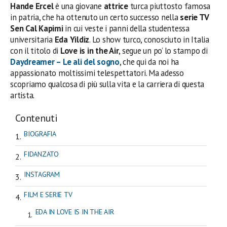
Hande Ercel
è una giovane
attrice
turca piuttosto famosa
in patria, che ha ottenuto un certo successo nella
serie TV
Sen Cal Kapimi
in cui veste i panni della studentessa
universitaria
Eda Yildiz
. Lo show turco, conosciuto in Italia
con il titolo di
Love is in the Air
, segue un po’ lo stampo di
Daydreamer – Le ali del sogno
, che qui da noi ha
appassionato moltissimi telespettatori. Ma adesso
scopriamo qualcosa di più sulla vita e la carriera di questa
artista.
Contenuti
BIOGRAFIA
FIDANZATO
INSTAGRAM
FILM E SERIE TV
EDA IN LOVE IS IN THE AIR