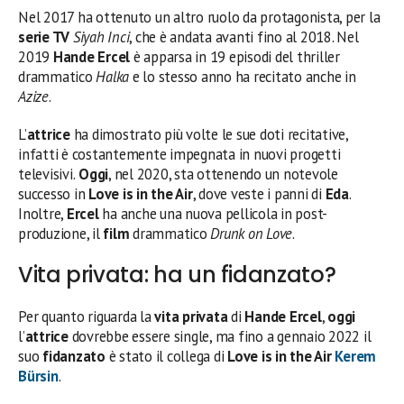
Nel 2017 ha ottenuto un altro ruolo da protagonista, per la
serie TV
Siyah Inci
, che è andata avanti fino al 2018. Nel
2019
Hande Ercel
è apparsa in 19 episodi del thriller
drammatico
Halka
e lo stesso anno ha recitato anche in
Azize
.
L’
attrice
ha dimostrato più volte le sue doti recitative,
infatti è costantemente impegnata in nuovi progetti
televisivi.
Oggi
, nel 2020, sta ottenendo un notevole
successo in
Love is in the Air
, dove veste i panni di
Eda
.
Inoltre,
Ercel
ha anche una nuova pellicola in post-
produzione, il
film
drammatico
Drunk on Love
.
Vita privata: ha un fidanzato?
Per quanto riguarda la
vita privata
di
Hande Ercel
,
oggi
l’
attrice
dovrebbe essere single, ma fino a gennaio 2022 il
suo
fidanzato
è stato il collega di
Love is in the Air
Kerem
Bürsin
.