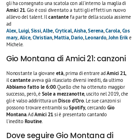
gli ha consegnato una scatola con all’interno la maglia di
Amici 21
. Gio è così diventato a tutti gli effetti un nuovo
allievo del talent. Il
cantante
fa parte della scuola assieme
ad
Alex
,
Luigi
,
Sissi
,
Albe
,
Crytical
,
Aisha
,
Serena
,
Carola
,
Cos
mary
,
Alice
,
Christian
,
Mattia
,
Dario
,
Leonardo
,
John Erik
e
Michele.
Gio Montana di Amici 21: canzoni
Nonostante la giovane
età
, prima di entrare ad
Amici 21
,
il
cantante
aveva già rilasciato diversi inediti, da ultimo
Abbiamo fatto le 6:00
. Quello che ha ottenuto maggior
successo, però, è
Sole a mezzanotte
, uscito nel 2019, che
gli è valso addirittura un
Disco d’Oro
. Le sue canzoni si
possono trovare entrambi su
Spotify
, cercando
Gio
Montana
. Ad
Amici 21
si è presentato cantando
l’inedito
Routine
.
Dove seguire Gio Montana di