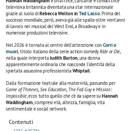
Hannah Waddingham
è un’attrice, cantante e conduttrice
televisiva britannica diventata una star internazionale
grazie al ruolo di
Rebecca Welton in
Ted Lasso
. Prima del
successo mondiale, però, aveva già alle spalle oltre vent’anni
di lavoro nei musical del West End, a Broadway e in
numerose produzioni televisive.
Nel 2026 è tornata al centro dell’attenzione con
Corri o
muori
, titolo italiano della serie action comedy
Ride or Die
,
nella quale interpreta
Judith Burton
, una donna
apparentemente ordinaria che nasconde l’identità della
spietata assassina professionista
Whiptail
.
Dalla formazione teatrale alla maternità, passando per
Game of Thrones
,
Sex Education
,
The Fall Guy
e
Mission:
Impossible
, ecco tutto quello che c’è da sapere su
Hannah
Waddingham
, compresi età, altezza, famiglia, vita
sentimentale e social network.
Contenuti
ETÀ E ALTEZZA