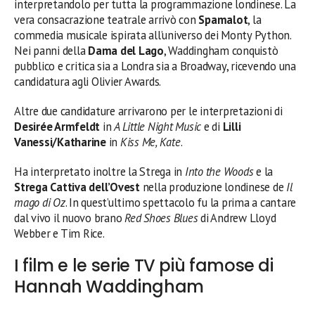
interpretandolo per tutta la programmazione londinese. La
vera consacrazione teatrale arrivò con
Spamalot
, la
commedia musicale ispirata all’universo dei Monty Python.
Nei panni della
Dama del Lago
, Waddingham conquistò
pubblico e critica sia a Londra sia a Broadway, ricevendo una
candidatura agli Olivier Awards.
Altre due candidature arrivarono per le interpretazioni di
Desirée Armfeldt
in
A Little Night Music
e di
Lilli
Vanessi/Katharine
in
Kiss Me, Kate
.
Ha interpretato inoltre la Strega in
Into the Woods
e la
Strega Cattiva dell’Ovest
nella produzione londinese de
Il
mago di Oz
. In quest’ultimo spettacolo fu la prima a cantare
dal vivo il nuovo brano
Red Shoes Blues
di Andrew Lloyd
Webber e Tim Rice.
I film e le serie TV più famose di
Hannah Waddingham