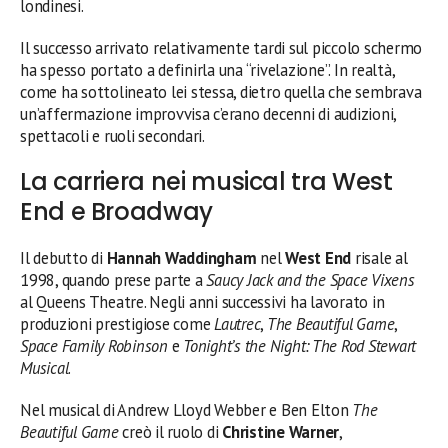
londinesi.
Il successo arrivato relativamente tardi sul piccolo schermo
ha spesso portato a definirla una “rivelazione”. In realtà,
come ha sottolineato lei stessa, dietro quella che sembrava
un’affermazione improvvisa c’erano decenni di audizioni,
spettacoli e ruoli secondari.
La carriera nei musical tra West
End e Broadway
Il debutto di
Hannah Waddingham
nel
West End
risale al
1998, quando prese parte a
Saucy Jack and the Space Vixens
al Queens Theatre. Negli anni successivi ha lavorato in
produzioni prestigiose come
Lautrec
,
The Beautiful Game
,
Space Family Robinson
e
Tonight’s the Night: The Rod Stewart
Musical
.
Nel musical di Andrew Lloyd Webber e Ben Elton
The
Beautiful Game
creò il ruolo di
Christine Warner
,