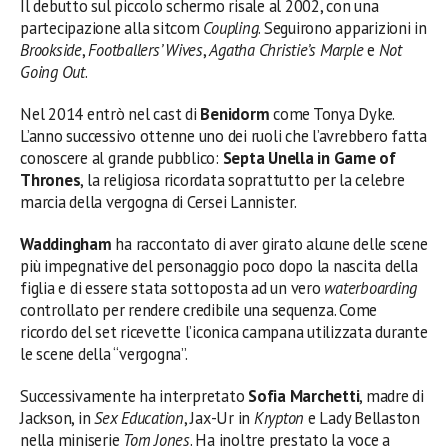
Il debutto sul piccolo schermo risale al 2002, con una
partecipazione alla sitcom
Coupling
. Seguirono apparizioni in
Brookside
,
Footballers’ Wives
,
Agatha Christie’s Marple
e
Not
Going Out
.
Nel 2014 entrò nel cast di
Benidorm
come Tonya Dyke.
L’anno successivo ottenne uno dei ruoli che l’avrebbero fatta
conoscere al grande pubblico:
Septa Unella in Game of
Thrones
, la religiosa ricordata soprattutto per la celebre
marcia della vergogna di Cersei Lannister.
Waddingham
ha raccontato di aver girato alcune delle scene
più impegnative del personaggio poco dopo la nascita della
figlia e di essere stata sottoposta ad un vero
waterboarding
controllato per rendere credibile una sequenza. Come
ricordo del set ricevette l’iconica campana utilizzata durante
le scene della “vergogna”.
Successivamente ha interpretato
Sofia Marchetti
, madre di
Jackson, in
Sex Education
, Jax-Ur in
Krypton
e Lady Bellaston
nella miniserie
Tom Jones
. Ha inoltre prestato la voce a