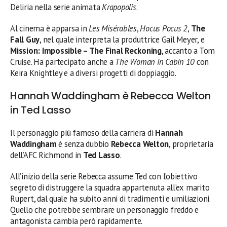
Deliria nella serie animata
Krapopolis
.
Al cinema è apparsa in
Les Misérables
,
Hocus Pocus 2
,
The
Fall Guy
, nel quale interpreta la produttrice Gail Meyer, e
Mission: Impossible – The Final Reckoning
, accanto a Tom
Cruise. Ha partecipato anche a
The Woman in Cabin 10
con
Keira Knightley e a diversi progetti di doppiaggio.
Hannah Waddingham è Rebecca Welton
in Ted Lasso
Il personaggio più famoso della carriera di
Hannah
Waddingham
è senza dubbio
Rebecca Welton
, proprietaria
dell’AFC Richmond in
Ted Lasso
.
All’inizio della serie Rebecca assume Ted con l’obiettivo
segreto di distruggere la squadra appartenuta all’ex marito
Rupert, dal quale ha subito anni di tradimenti e umiliazioni.
Quello che potrebbe sembrare un personaggio freddo e
antagonista cambia però rapidamente.