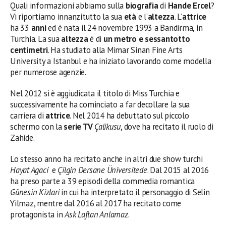
Quali informazioni abbiamo sulla
biografia
di
Hande Ercel
?
Vi riportiamo innanzitutto la sua
età
e l’
altezza
. L’
attrice
ha 33
anni
ed è nata il 24 novembre 1993 a Bandirma, in
Turchia. La sua
altezza
è di
un metro e sessantotto
centimetri
. Ha studiato alla Mimar Sinan Fine Arts
University a Istanbul e ha iniziato lavorando come modella
per numerose agenzie.
Nel 2012 si è aggiudicata il titolo di Miss Turchia e
successivamente ha cominciato a far decollare la sua
carriera di
attrice
. Nel 2014 ha debuttato sul piccolo
schermo con la
serie TV
Çalikusu
, dove ha recitato il ruolo di
Zahide.
Lo stesso anno ha recitato anche in altri due show turchi
Hayat Agaci
e
Çilgin Dersane Üniversitede
. Dal 2015 al 2016
ha preso parte a 39 episodi della commedia romantica
Günesin Kizlari
in cui ha interpretato il personaggio di Selin
Yilmaz, mentre dal 2016 al 2017 ha recitato come
protagonista in
Ask Laftan Anlamaz
.