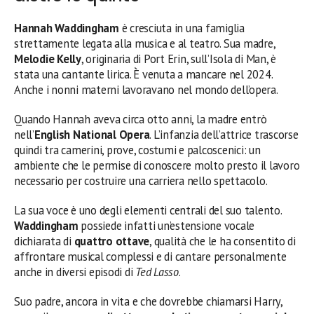
Hannah Waddingham
è cresciuta in una famiglia
strettamente legata alla musica e al teatro. Sua madre,
Melodie Kelly
, originaria di Port Erin, sull’Isola di Man, è
stata una cantante lirica. È venuta a mancare nel 2024.
Anche i nonni materni lavoravano nel mondo dell’opera.
Quando Hannah aveva circa otto anni, la madre entrò
nell’
English National Opera
. L’infanzia dell’attrice trascorse
quindi tra camerini, prove, costumi e palcoscenici: un
ambiente che le permise di conoscere molto presto il lavoro
necessario per costruire una carriera nello spettacolo.
La sua voce è uno degli elementi centrali del suo talento.
Waddingham
possiede infatti un’estensione vocale
dichiarata di
quattro ottave
, qualità che le ha consentito di
affrontare musical complessi e di cantare personalmente
anche in diversi episodi di
Ted Lasso
.
Suo padre, ancora in vita e che dovrebbe chiamarsi Harry,