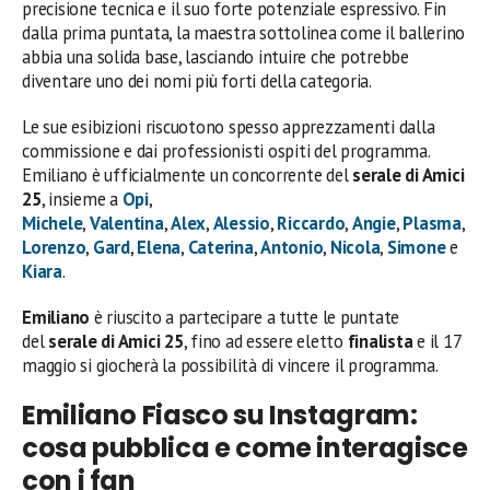
precisione tecnica e il suo forte potenziale espressivo. Fin
dalla prima puntata, la maestra sottolinea come il ballerino
abbia una solida base, lasciando intuire che potrebbe
diventare uno dei nomi più forti della categoria.
Le sue esibizioni riscuotono spesso apprezzamenti dalla
commissione e dai professionisti ospiti del programma.
Emiliano è ufficialmente un concorrente del
serale di Amici
25
, insieme a
Opi
,
Michele
,
Valentina
,
Alex
,
Alessio
,
Riccardo
,
Angie
,
Plasma
,
Lorenzo
,
Gard
,
Elena
,
Caterina
,
Antonio
,
Nicola
,
Simone
e
Kiara
.
Emiliano
è riuscito a partecipare a tutte le puntate
del
serale di Amici 25
, fino ad essere eletto
finalista
e il 17
maggio si giocherà la possibilità di vincere il programma.
Emiliano Fiasco su Instagram:
cosa pubblica e come interagisce
con i fan