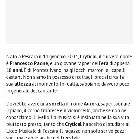
Nato a Pescara il 14 gennaio 2004,
Crytical
, il cui vero nome
è
Francesco Paone
, è un giovane rapper dell’
età
di appena
18
anni
. È di Montesilvano, ha gli occhi marroni e i capelli
castani. Non siamo in possesso di dettagli precisi circa la
sua
altezza
al momento. In realtà, sappiamo davvero poco
in generale del cantante.
Dovrebbe avere una
sorella
di nome
Aurora
, saper suonare
il piano, il corno francese e il violoncello, anche se non ne
conosciamo il livello. La musica si è insinuata nella sua vita
piuttosto presto, tanto che
Crytical
ha scelto di studiare al
Liceo Musicale di Pescara. Il ragazzo non solo scrive pezzi
suoi, ma è abile anche nel freestyle.