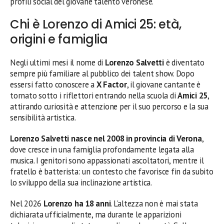
profili social del giovane talento veronese.
Chi è Lorenzo di Amici 25: età,
origini e famiglia
Negli ultimi mesi il nome di
Lorenzo Salvetti
è diventato
sempre più familiare al pubblico dei talent show. Dopo
essersi fatto conoscere a
X Factor
, il giovane cantante è
tornato sotto i riflettori entrando nella scuola di
Amici 25
,
attirando curiosità e attenzione per il suo percorso e la sua
sensibilità artistica.
Lorenzo Salvetti nasce nel 2008 in provincia di Verona
,
dove cresce in una famiglia profondamente legata alla
musica. I genitori sono appassionati ascoltatori, mentre il
fratello è batterista: un contesto che favorisce fin da subito
lo sviluppo della sua inclinazione artistica.
Nel 2026
Lorenzo ha 18 anni
. L’altezza non è mai stata
dichiarata ufficialmente, ma durante le apparizioni