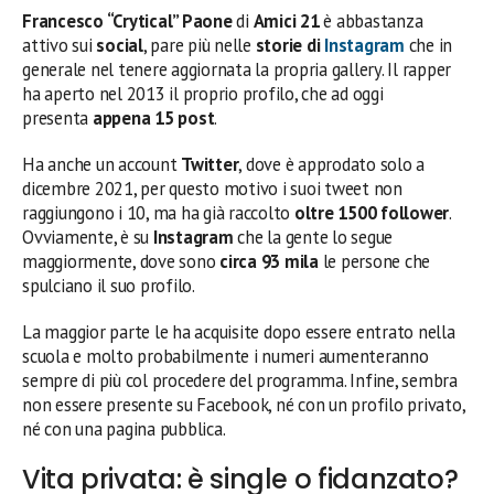
Francesco “Crytical” Paone
di
Amici 21
è abbastanza
attivo sui
social
, pare più nelle
storie di
Instagram
che in
generale nel tenere aggiornata la propria gallery. Il rapper
ha aperto nel 2013 il proprio profilo, che ad oggi
presenta
appena 15 post
.
Ha anche un account
Twitter
, dove è approdato solo a
dicembre 2021, per questo motivo i suoi tweet non
raggiungono i 10, ma ha già raccolto
oltre 1500 follower
.
Ovviamente, è su
Instagram
che la gente lo segue
maggiormente, dove sono
circa
93 mila
le persone che
spulciano il suo profilo.
La maggior parte le ha acquisite dopo essere entrato nella
scuola e molto probabilmente i numeri aumenteranno
sempre di più col procedere del programma. Infine, sembra
non essere presente su Facebook, né con un profilo privato,
né con una pagina pubblica.
Vita privata: è single o fidanzato?