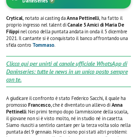
Daninseries
Crytical
, notato ai casting da
Anna Pettinelli
,
ha fatto il
proprio ingresso nel talent di
Canale 5 Amici di Maria De
Filippi
nel corso della puntata andata in onda il 5 dicembre
2021. Il cantante si è conquistato il banco affrontando una
sfida contro
Tommaso
.
Clicca qui per unirti al canale ufficiale WhatsApp di
Daninseries: tutte le news in un unico posto sempre
con te.
A giudicare il confronto è stato Federico Sacchi, il quale ha
promosso
Francesco
, che è diventato un allievo di
Anna
Pettinelli
. Nei primi tempo dopo l’ammissione della scuola,
il giovane non si è visto molto, né in studio né in casetta.
Siamo riusciti a sentirlo cantare per la terza volta solo nella
puntata del 9 gennaio. Non ci sono poi stati altri problemi: