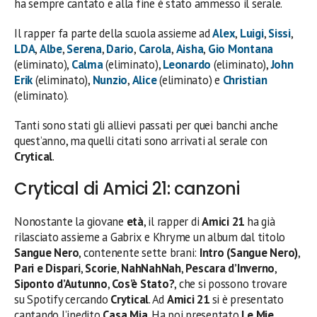
ha sempre cantato e alla fine è stato ammesso il serale.
Il rapper fa parte della scuola assieme ad
Alex
,
Luigi
,
Sissi
,
LDA
,
Albe
,
Serena
,
Dario
,
Carola
,
Aisha
,
Gio Montana
(eliminato),
Calma
(eliminato),
Leonardo
(eliminato),
John
Erik
(eliminato),
Nunzio
,
Alice
(eliminato) e
Christian
(eliminato).
Tanti sono stati gli allievi passati per quei banchi anche
quest’anno, ma quelli citati sono arrivati al serale con
Crytical
.
Crytical di Amici 21: canzoni
Nonostante la giovane
età
, il rapper di
Amici 21
ha già
rilasciato assieme a Gabrix e Khryme un album dal titolo
Sangue Nero
, contenente sette brani:
Intro (Sangue Nero)
,
Pari e Dispari
,
Scorie
,
NahNahNah
,
Pescara d’Inverno
,
Siponto d’Autunno
,
Cos’è Stato?
, che si possono trovare
su Spotify cercando
Crytical
. Ad
Amici 21
si è presentato
cantando l’inedito
Casa Mia
. Ha poi presentato
Le Mie