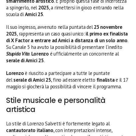
smarrimento artistico
. È proprio questa fase di incertezza
a spingerlo, nel
2025
, a rimettersi in gioco entrando nella
scuola di
Amici 25
.
Il suo ingresso, avvenuto nella puntata del
23 novembre
2025
, rappresenta un caso quasi unico:
il primo ex finalista
di X Factor a entrare ad Amici a distanza di un solo anno
.
Su Canale 5 ha avuto la possibilità di presentare l’inedito
Stupida Vita
.
Lorenzo
è ufficialmente un concorrente al
serale di Amici 25
.
Lorenzo
è riuscito a partecipare a tutte le puntate
del
serale di Amici 25
, fino ad essere eletto
finalista
e il 17
maggio si giocherà la possibilità di vincere il programma.
Stile musicale e personalità
artistica
Lo stile di Lorenzo Salvetti è fortemente legato al
cantautorato italiano
, con interpretazioni intense,