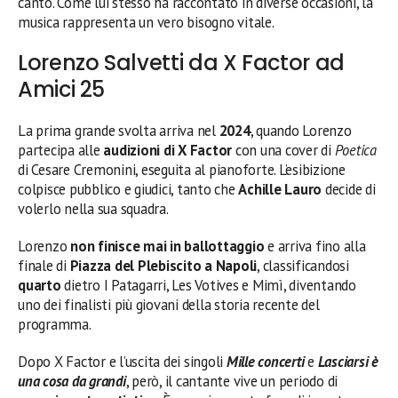
canto. Come lui stesso ha raccontato in diverse occasioni, la
musica rappresenta un vero bisogno vitale.
Lorenzo Salvetti da X Factor ad
Amici 25
La prima grande svolta arriva nel
2024
, quando Lorenzo
partecipa alle
audizioni di X Factor
con una cover di
Poetica
di Cesare Cremonini, eseguita al pianoforte. L’esibizione
colpisce pubblico e giudici, tanto che
Achille Lauro
decide di
volerlo nella sua squadra.
Lorenzo
non finisce mai in ballottaggio
e arriva fino alla
finale di
Piazza del Plebiscito a Napoli
, classificandosi
quarto
dietro I Patagarri, Les Votives e Mimì, diventando
uno dei finalisti più giovani della storia recente del
programma.
Dopo X Factor e l’uscita dei singoli
Mille concerti
e
Lasciarsi è
una cosa da grandi
, però, il cantante vive un periodo di