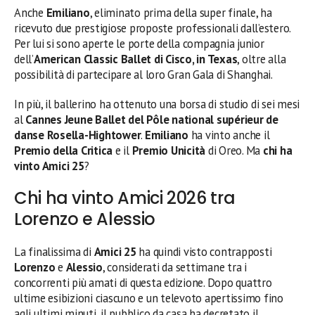
Anche
Emiliano
, eliminato prima della super finale, ha
ricevuto due prestigiose proposte professionali dall’estero.
Per lui si sono aperte le porte della compagnia junior
dell’
American Classic Ballet di Cisco, in Texas
, oltre alla
possibilità di partecipare al loro Gran Gala di Shanghai.
In più, il ballerino ha ottenuto una borsa di studio di sei mesi
al
Cannes Jeune Ballet del Pôle national supérieur de
danse Rosella-Hightower
.
Emiliano
ha vinto anche il
Premio della Critica
e il
Premio Unicità
di Oreo. Ma
chi ha
vinto Amici 25
?
Chi ha vinto Amici 2026 tra
Lorenzo e Alessio
La finalissima di
Amici 25
ha quindi visto contrapposti
Lorenzo
e
Alessio
, considerati da settimane tra i
concorrenti più amati di questa edizione. Dopo quattro
ultime esibizioni ciascuno e un televoto apertissimo fino
agli ultimi minuti, il pubblico da casa ha decretato il