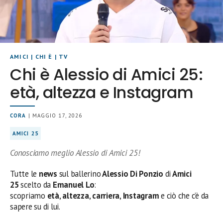
AMICI
|
CHI È
|
TV
Chi è Alessio di Amici 25:
età, altezza e Instagram
CORA
| MAGGIO 17, 2026
AMICI 25
Conosciamo meglio Alessio di Amici 25!
Tutte le
news
sul ballerino
Alessio Di Ponzio
di
Amici
25
scelto da
Emanuel Lo
:
scopriamo
età
,
altezza
,
carriera
,
Instagram
e ciò che c’è da
sapere su di lui.