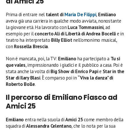
di Amici 25
Prima di entrare nel
talent di
Maria De Filippi
,
Emiliano
aveva già una carriera in qualche modo avviata, nonostante
la giovane età. Ha lavorato con
Luca Tommassini
, ad
esempio per il
concerto Ali di Libertà di Andrea Bocelli
e in
teatro ha interpretato
Billy Elliot
nell’omonimo musical,
con
Rossella Brescia
.
Non è mancata, poi, la TV:
Emiliano
ha partecipato a
Tu sì
que vales
, impressionando i giudici e il pubblico a casa. Poi è
stata anche la volta di
Big Show di Enrico Papi
e
Star in the
Star di Ilary Blasi
. È comparso poi in
“Viva la danza” di
Roberto Bolle
.
Il percorso di Emiliano Fiasco ad
Amici 25
Emiliano
entra nella scuola di
Amici 25
come membro della
squadra di
Alessandra Celentano
, che lo nota per la sua