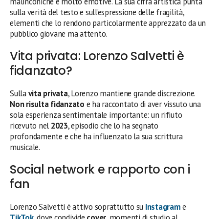
malinconiche e molto emotive. La sua cifra artistica punta
sulla verità del testo e sull’espressione delle fragilità,
elementi che lo rendono particolarmente apprezzato da un
pubblico giovane ma attento.
Vita privata: Lorenzo Salvetti è
fidanzato?
Sulla
vita privata
, Lorenzo mantiene grande discrezione.
Non risulta fidanzato
e ha raccontato di aver vissuto una
sola esperienza sentimentale importante: un rifiuto
ricevuto nel
2023
, episodio che lo ha segnato
profondamente e che ha influenzato la sua scrittura
musicale.
Social network e rapporto con i
fan
Lorenzo Salvetti è attivo soprattutto su
Instagram
e
TikTok
, dove condivide
cover
, momenti di studio al