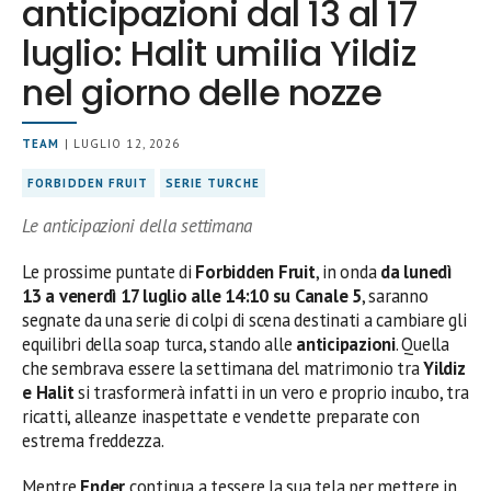
anticipazioni dal 13 al 17
luglio: Halit umilia Yildiz
nel giorno delle nozze
TEAM
| LUGLIO 12, 2026
FORBIDDEN FRUIT
SERIE TURCHE
Le anticipazioni della settimana
Le prossime puntate di
Forbidden Fruit
, in onda
da lunedì
13 a venerdì 17 luglio alle 14:10 su Canale 5
, saranno
segnate da una serie di colpi di scena destinati a cambiare gli
equilibri della soap turca, stando alle
anticipazioni
. Quella
che sembrava essere la settimana del matrimonio tra
Yildiz
e Halit
si trasformerà infatti in un vero e proprio incubo, tra
ricatti, alleanze inaspettate e vendette preparate con
estrema freddezza.
Mentre
Ender
continua a tessere la sua tela per mettere in