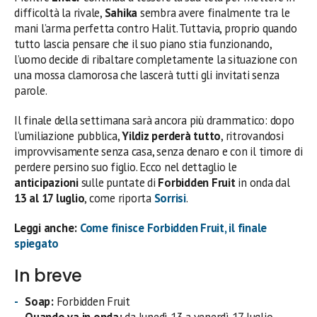
difficoltà la rivale,
Sahika
sembra avere finalmente tra le
mani l’arma perfetta contro Halit. Tuttavia, proprio quando
tutto lascia pensare che il suo piano stia funzionando,
l’uomo decide di ribaltare completamente la situazione con
una mossa clamorosa che lascerà tutti gli invitati senza
parole.
Il finale della settimana sarà ancora più drammatico: dopo
l’umiliazione pubblica,
Yildiz perderà tutto
, ritrovandosi
improvvisamente senza casa, senza denaro e con il timore di
perdere persino suo figlio. Ecco nel dettaglio le
anticipazioni
sulle puntate di
Forbidden Fruit
in onda dal
13 al 17 luglio
, come riporta
Sorrisi
.
Leggi anche:
Come finisce Forbidden Fruit, il finale
spiegato
In breve
Soap:
Forbidden Fruit
Quando va in onda:
da lunedì 13 a venerdì 17 luglio