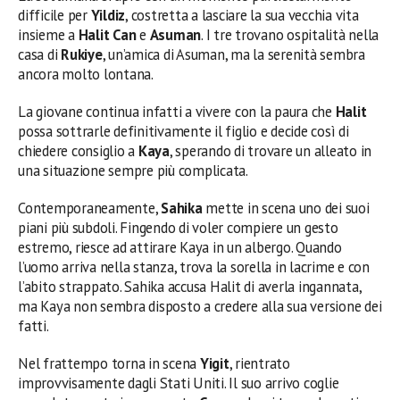
difficile per
Yildiz
, costretta a lasciare la sua vecchia vita
insieme a
Halit Can
e
Asuman
. I tre trovano ospitalità nella
casa di
Rukiye
, un’amica di Asuman, ma la serenità sembra
ancora molto lontana.
La giovane continua infatti a vivere con la paura che
Halit
possa sottrarle definitivamente il figlio e decide così di
chiedere consiglio a
Kaya
, sperando di trovare un alleato in
una situazione sempre più complicata.
Contemporaneamente,
Sahika
mette in scena uno dei suoi
piani più subdoli. Fingendo di voler compiere un gesto
estremo, riesce ad attirare Kaya in un albergo. Quando
l’uomo arriva nella stanza, trova la sorella in lacrime e con
l’abito strappato. Sahika accusa Halit di averla ingannata,
ma Kaya non sembra disposto a credere alla sua versione dei
fatti.
Nel frattempo torna in scena
Yigit
, rientrato
improvvisamente dagli Stati Uniti. Il suo arrivo coglie