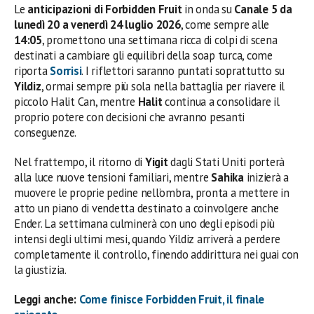
Le
anticipazioni di Forbidden Fruit
in onda su
Canale 5 da
lunedì 20 a venerdì 24 luglio 2026
, come sempre alle
14:05
, promettono una settimana ricca di colpi di scena
destinati a cambiare gli equilibri della soap turca, come
riporta
Sorrisi
. I riflettori saranno puntati soprattutto su
Yildiz
, ormai sempre più sola nella battaglia per riavere il
piccolo Halit Can, mentre
Halit
continua a consolidare il
proprio potere con decisioni che avranno pesanti
conseguenze.
Nel frattempo, il ritorno di
Yigit
dagli Stati Uniti porterà
alla luce nuove tensioni familiari, mentre
Sahika
inizierà a
muovere le proprie pedine nell’ombra, pronta a mettere in
atto un piano di vendetta destinato a coinvolgere anche
Ender. La settimana culminerà con uno degli episodi più
intensi degli ultimi mesi, quando Yildiz arriverà a perdere
completamente il controllo, finendo addirittura nei guai con
la giustizia.
Leggi anche:
Come finisce Forbidden Fruit, il finale