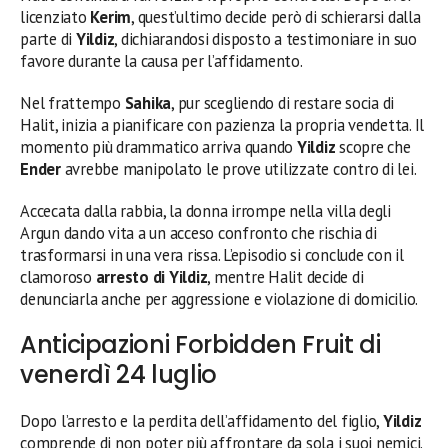
licenziato
Kerim
, quest’ultimo decide però di schierarsi dalla
parte di
Yildiz
, dichiarandosi disposto a testimoniare in suo
favore durante la causa per l’affidamento.
Nel frattempo
Sahika
, pur scegliendo di restare socia di
Halit, inizia a pianificare con pazienza la propria vendetta. Il
momento più drammatico arriva quando
Yildiz
scopre che
Ender
avrebbe manipolato le prove utilizzate contro di lei.
Accecata dalla rabbia, la donna irrompe nella villa degli
Argun dando vita a un acceso confronto che rischia di
trasformarsi in una vera rissa. L’episodio si conclude con il
clamoroso
arresto di Yildiz
, mentre Halit decide di
denunciarla anche per aggressione e violazione di domicilio.
Anticipazioni Forbidden Fruit di
venerdì 24 luglio
Dopo l’arresto e la perdita dell’affidamento del figlio,
Yildiz
comprende di non poter più affrontare da sola i suoi nemici.