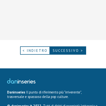
< INDIETRO
SUCCESSIVO >
Daninseries
Il punto di riferimento più "irriverente",
trasversale e spassoso della pop culture.
© daninseries.it 2022.
Tutti di diritti di proprietà letteraria e