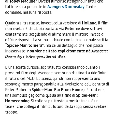
di
Tobey Maguire
? Diversi rumor sostengono, infatti, che
l’attore sarà presente in
Avengers Doomsday
. Tante
domande, nessuna risposta.
Qualora si trattasse, invece, della versione di
Holland
, il film
non rivela né chi abbia portato via
Peter
né dove si trovi
esattamente, scegliendo di alimentare il mistero invece di
offrire risposte. La scena si chiude con la tradizionale scritta
“Spider-Man tornerà”
, ma c’è un dettaglio che non passa
inosservato:
non viene citato esplicitamente né
Avengers:
Doomsday
né
Avengers: Secret Wars
.
È una scelta curiosa, soprattutto considerando quanto i
prossimi film degli Avengers sembrino destinati a ridefinire
il futuro del MCU. La scena, quindi, non rappresenta uno
sconvolgimento paragonabile alla rivelazione dell’identità di
Peter Parker in
Spider-Man: Far From Home
, né contiene
una semplice gag come quella alla fine di
Spider-Man:
Homecoming
. Si colloca piuttosto a metà strada: è un
teaser che collega il film al futuro della saga, senza svelare
troppo.