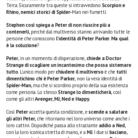
Terra. Sicuramente tra queste si intravvedono
Scorpion e
Rhino
,
nemici storici di Spider-
Man nei fumetti.
Stephen così spiega a Peter di non riuscire più a
contenerli
, perché dal multiverso stanno arrivando tutte le
persone che conoscono
l’identità di Peter Parker
.
Ma qual
è la soluzione
?
Peter
, in un momento di disperazione,
chiede a Doctor
Strange di scagliare un incantesimo che possa sistemare
tutto
. L’unico modo per
chiudere il multiverso
è che
tutti
dimentichino chi è Peter Parker
, non la vera identità di
Spider-Man
, ma che si scordino proprio della sua esistenza
come persona. Lo stesso
Strange lo dimenticherà
, così
come gli altri
Avenger, MJ, Ned e Happy.
Così
Peter
accetta questa condizione, e
scende a salutare
gli altri Peter
, che ritornano nel loro universo come anche i
loro cattivi. Dopodiché passa allo straziante
addio a Ned
,
con la loro iconica stretta di mano, e a
MJ
. I due si
baciano
,