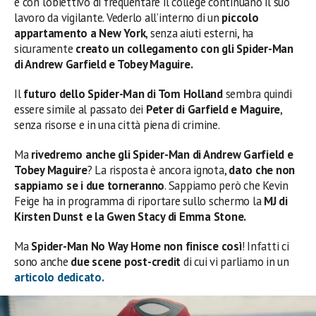
e con l’obiettivo di frequentare il college continuano il suo
lavoro da vigilante. Vederlo all’interno di un
piccolo
appartamento a New York
, senza aiuti esterni, ha
sicuramente
creato un collegamento con gli Spider-Man
di Andrew Garfield e Tobey Maguire.
Il
futuro dello Spider-Man di Tom Holland
sembra quindi
essere simile al passato dei
Peter di Garfield e Maguire
,
senza risorse e in una città piena di crimine.
Ma
rivedremo anche gli Spider-Man di Andrew Garfield e
Tobey Maguire
? La risposta è ancora ignota,
dato che non
sappiamo se i due torneranno
. Sappiamo però che Kevin
Feige ha in programma di riportare sullo schermo la
MJ di
Kirsten Dunst e la Gwen Stacy di Emma Stone.
Ma
Spider-Man No Way Home non finisce così
! Infatti ci
sono anche
due scene post-credit
di cui vi parliamo in un
articolo dedicato.