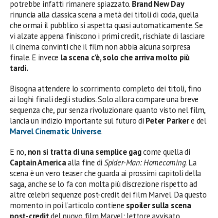
potrebbe infatti rimanere spiazzato.
Brand New Day
rinuncia alla classica scena a metà dei titoli di coda, quella
che ormai il pubblico si aspetta quasi automaticamente. Se
vi alzate appena finiscono i primi credit, rischiate di lasciare
il cinema convinti che il film non abbia alcuna sorpresa
finale. E invece
la scena c’è, solo che arriva molto più
tardi.
Bisogna attendere lo scorrimento completo dei titoli, fino
ai loghi finali degli studios. Solo allora compare una breve
sequenza che, pur senza rivoluzionare quanto visto nel film,
lancia un indizio importante sul futuro di
Peter Parker
e del
Marvel Cinematic Universe
.
E no,
non si tratta di una semplice gag
come quella di
Captain America
alla fine di
Spider-Man: Homecoming
. La
scena è un vero teaser che guarda ai prossimi capitoli della
saga, anche se lo fa con molta più discrezione rispetto ad
altre celebri sequenze post-credit dei film Marvel. Da questo
momento in poi l’articolo contiene
spoiler
sulla scena
post-credit
del nuovo film Marvel: lettore avvisato…