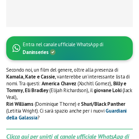
Entra nel canale ufficiale WhatsApp di
Daninseries
Secondo noi, un film del genere, oltre alla presenza di
Kamala, Kate e Cassie
, vanterebbe un’interessante lista di
nomi. Tra questi:
America Chavez
(Xochitl Gomez),
Billy e
Tommy
,
Eli Bradley
(Elijah Richardson), il
giovane Loki
(Jack
Veal),
Riri Williams
(Dominique Thorne) e
Shuri/Black Panther
(Letitia Wright). Ci sarà spazio anche per i nuovi
Guardiani
della Galassia
?
Clicca qui per unirti al canale ufficiale WhatsApp di