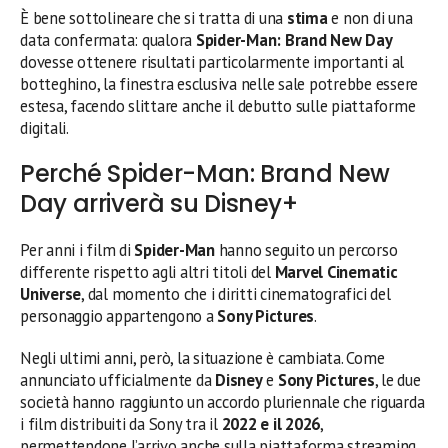
È bene sottolineare che si tratta di una
stima
e non di una
data confermata: qualora
Spider-Man: Brand New Day
dovesse ottenere risultati particolarmente importanti al
botteghino, la finestra esclusiva nelle sale potrebbe essere
estesa, facendo slittare anche il debutto sulle piattaforme
digitali.
Perché Spider-Man: Brand New
Day arriverà su Disney+
Per anni i film di
Spider-Man
hanno seguito un percorso
differente rispetto agli altri titoli del
Marvel Cinematic
Universe
, dal momento che i diritti cinematografici del
personaggio appartengono a
Sony Pictures
.
Negli ultimi anni, però, la situazione è cambiata. Come
annunciato ufficialmente da
Disney
e
Sony Pictures
, le due
società hanno raggiunto un accordo pluriennale che riguarda
i film distribuiti da Sony tra il
2022 e il 2026
,
permettendone l’arrivo anche sulla piattaforma streaming