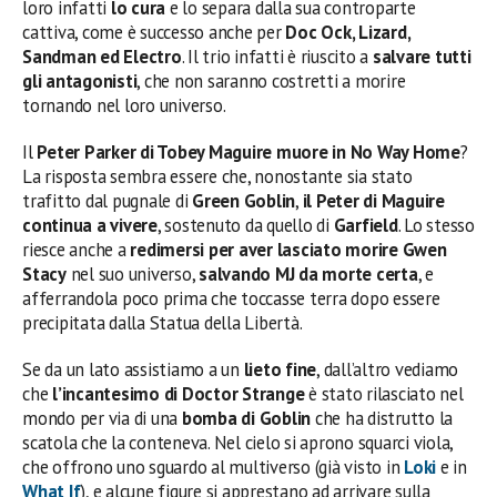
loro infatti
lo cura
e lo separa dalla sua controparte
cattiva, come è successo anche per
Doc Ock, Lizard,
Sandman ed Electro
. Il trio infatti è riuscito a
salvare tutti
gli antagonisti
, che non saranno costretti a morire
tornando nel loro universo.
Il
Peter Parker di Tobey Maguire muore in No Way Home
?
La risposta sembra essere che, nonostante sia stato
trafitto dal pugnale di
Green Goblin
,
il Peter di Maguire
continua a vivere
, sostenuto da quello di
Garfield
. Lo stesso
riesce anche a
redimersi per aver lasciato morire Gwen
Stacy
nel suo universo,
salvando MJ da morte certa
, e
afferrandola poco prima che toccasse terra dopo essere
precipitata dalla Statua della Libertà.
Se da un lato assistiamo a un
lieto fine
, dall’altro vediamo
che
l’incantesimo di Doctor Strange
è stato rilasciato nel
mondo per via di una
bomba di Goblin
che ha distrutto la
scatola che la conteneva. Nel cielo si aprono squarci viola,
che offrono uno sguardo al multiverso (già visto in
Loki
e in
What If
), e alcune figure si apprestano ad arrivare sulla