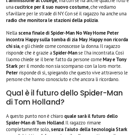
l’ammissione al college
, ma con sé ha anche qualche foto e
una
cucitrice per il suo nuovo costume
, che vediamo
sfavillare per le strade di NY. Con sé il ragazzo ha anche una
radio che monitora le stazioni della polizia
.
Nella
scena finale di Spider-Man No Way Home
Peter
incontra Happy sulla tomba di zia May
.
Happy non ricorda
chi sia
, e gli chiede come conoscesse la donna. Il ragazzo
risponde che è grazie a
Spider-Man
se l’ha incontrata. Così
l’uomo chiede se il bene fatto da persone come
May e Tony
Stark
per il mondo non sia scomparso con la loro morte.
Peter
risponde di sì, spiegando che questo vive attraverso le
persone che hanno conosciuto e che ancora li ricordano.
Qual è il futuro dello Spider-Man
di Tom Holland?
A questo punto non è chiaro
quale sarà il futuro dello
Spider-Man di Tom Holland
. Il ragazzo rimane
completamente solo,
senza l’aiuto della tecnologia Stark