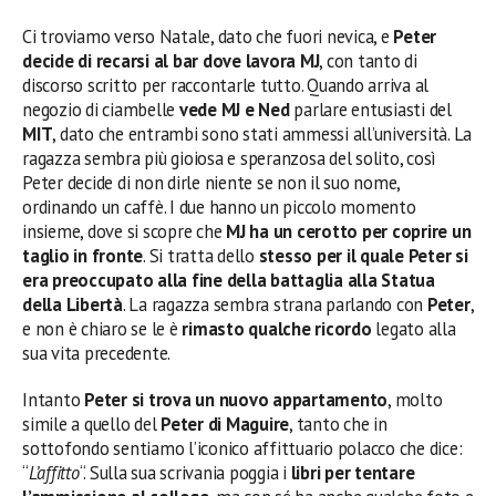
Ci troviamo verso Natale, dato che fuori nevica, e
Peter
decide di recarsi al bar dove lavora MJ
, con tanto di
discorso scritto per raccontarle tutto. Quando arriva al
negozio di ciambelle
vede MJ e Ned
parlare entusiasti del
MIT
, dato che entrambi sono stati ammessi all’università. La
ragazza sembra più gioiosa e speranzosa del solito, così
Peter decide di non dirle niente se non il suo nome,
ordinando un caffè. I due hanno un piccolo momento
insieme, dove si scopre che
MJ ha un cerotto per coprire un
taglio in fronte
. Si tratta dello
stesso per il quale Peter si
era preoccupato alla fine della battaglia alla Statua
della Libertà
. La ragazza sembra strana parlando con
Peter
,
e non è chiaro se le è
rimasto qualche ricordo
legato alla
sua vita precedente.
Intanto
Peter si trova un nuovo appartamento
, molto
simile a quello del
Peter di Maguire
, tanto che in
sottofondo sentiamo l’iconico affittuario polacco che dice:
“
L’affitto
“. Sulla sua scrivania poggia i
libri per tentare