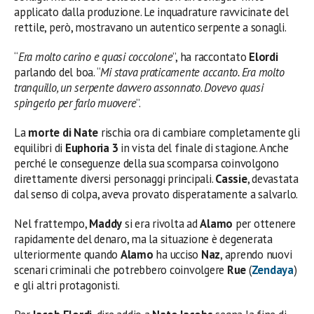
applicato dalla produzione. Le inquadrature ravvicinate del
rettile, però, mostravano un autentico serpente a sonagli.
“
Era molto carino e quasi coccolone
”, ha raccontato
Elordi
parlando del boa. “
Mi stava praticamente accanto. Era molto
tranquillo, un serpente davvero assonnato
.
Dovevo quasi
spingerlo per farlo muovere
”.
La
morte di Nate
rischia ora di cambiare completamente gli
equilibri di
Euphoria 3
in vista del finale di stagione. Anche
perché le conseguenze della sua scomparsa coinvolgono
direttamente diversi personaggi principali.
Cassie
, devastata
dal senso di colpa, aveva provato disperatamente a salvarlo.
Nel frattempo,
Maddy
si era rivolta ad
Alamo
per ottenere
rapidamente del denaro, ma la situazione è degenerata
ulteriormente quando
Alamo
ha ucciso
Naz
, aprendo nuovi
scenari criminali che potrebbero coinvolgere
Rue
(
Zendaya
)
e gli altri protagonisti.