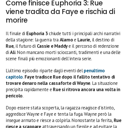
Come finisce Euphoria 3: Rue
viene tradita da Faye e rischia di
morire
Il finale di
Euphoria 3
chiude tutti i principali archi narrativi
della stagione: la guerra tra
Alamo
e
Laurie
, il destino di
Rue
, il futuro di
Cassie e Maddy
e il percorso di redenzione
di
Ali
. Non mancano morti scioccanti, tradimenti e una delle
scene finali più emozionanti dell’intera serie.
L’ultimo episodio riparte dagli eventi del
penultimo
capitolo
.
Faye tradisce Rue dopo il fallito tentativo di
trovare denaro nella cassaforte di Wayne
. La situazione
precipita rapidamente e
Rue si ritrova ancora una volta in
pericolo
.
Dopo essere stata scoperta, la ragazza reagisce d’istinto,
aggredisce Wayne e Faye e tenta la fuga. Wayne però la
insegue armato e riesce a colpirla. Nonostante la ferita,
Rue
riesce a scappare
attraversando un fienile e ad evitare la