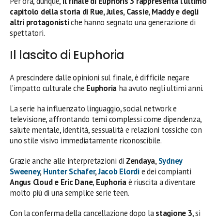
Per ora, dunque,
il finale di Euphoris 3 rappresenta l’ultimo
capitolo della storia di Rue, Jules, Cassie, Maddy e degli
altri protagonisti
che hanno segnato una generazione di
spettatori.
Il lascito di Euphoria
A prescindere dalle opinioni sul finale, è difficile negare
l’impatto culturale che
Euphoria
ha avuto negli ultimi anni.
La serie ha influenzato linguaggio, social network e
televisione, affrontando temi complessi come dipendenza,
salute mentale, identità, sessualità e relazioni tossiche con
uno stile visivo immediatamente riconoscibile.
Grazie anche alle interpretazioni di
Zendaya,
Sydney
Sweeney
,
Hunter Schafer
,
Jacob Elordi
e dei compianti
Angus Cloud e Eric Dane
,
Euphoria
è riuscita a diventare
molto più di una semplice serie teen.
Con la conferma della cancellazione dopo la
stagione 3
, si