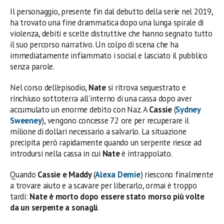
Il personaggio, presente fin dal debutto della serie nel 2019,
ha trovato una fine drammatica dopo una lunga spirale di
violenza, debiti e scelte distruttive che hanno segnato tutto
il suo percorso narrativo. Un colpo di scena che ha
immediatamente infiammato i social e lasciato il pubblico
senza parole.
Nel corso dell’episodio,
Nate
si ritrova sequestrato e
rinchiuso sottoterra all’interno di una cassa dopo aver
accumulato un enorme debito con Naz. A
Cassie
(
Sydney
Sweeney
), vengono concesse 72 ore per recuperare il
milione di dollari necessario a salvarlo. La situazione
precipita però rapidamente quando un serpente riesce ad
introdursi nella cassa in cui
Nate
è intrappolato.
Quando
Cassie e Maddy
(
Alexa Demie
) riescono finalmente
a trovare aiuto e a scavare per liberarlo, ormai è troppo
tardi:
Nate è morto dopo essere stato morso più volte
da un serpente a sonagli
.