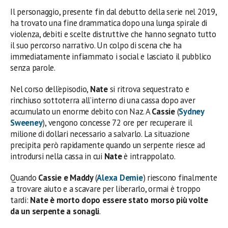
Il personaggio, presente fin dal debutto della serie nel 2019,
ha trovato una fine drammatica dopo una lunga spirale di
violenza, debiti e scelte distruttive che hanno segnato tutto
il suo percorso narrativo. Un colpo di scena che ha
immediatamente infiammato i social e lasciato il pubblico
senza parole.
Nel corso dell’episodio,
Nate
si ritrova sequestrato e
rinchiuso sottoterra all’interno di una cassa dopo aver
accumulato un enorme debito con Naz. A
Cassie
(
Sydney
Sweeney
), vengono concesse 72 ore per recuperare il
milione di dollari necessario a salvarlo. La situazione
precipita però rapidamente quando un serpente riesce ad
introdursi nella cassa in cui
Nate
è intrappolato.
Quando
Cassie e Maddy
(
Alexa Demie
) riescono finalmente
a trovare aiuto e a scavare per liberarlo, ormai è troppo
tardi:
Nate è morto dopo essere stato morso più volte
da un serpente a sonagli
.