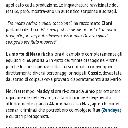
applicato dalla produzione. Le inquadrature ravvicinate del
rettile, però, mostravano un autentico serpente a sonagli.
“
Era molto carino e quasi coccolone
”, ha raccontato
Elordi
parlando del boa. “
Mi stava praticamente accanto. Era molto
tranquillo, un serpente davvero assonnato
.
Dovevo quasi
spingerlo per farlo muovere
”.
La
morte di Nate
rischia ora di cambiare completamente gli
equilibri di
Euphoria 3
in vista del finale di stagione. Anche
perché le conseguenze della sua scomparsa coinvolgono
direttamente diversi personaggi principali.
Cassie
, devastata
dal senso di colpa, aveva provato disperatamente a salvarlo.
Nel frattempo,
Maddy
si era rivolta ad
Alamo
per ottenere
rapidamente del denaro, ma la situazione è degenerata
ulteriormente quando
Alamo
ha ucciso
Naz
, aprendo nuovi
scenari criminali che potrebbero coinvolgere
Rue
(
Zendaya
)
e gli altri protagonisti.