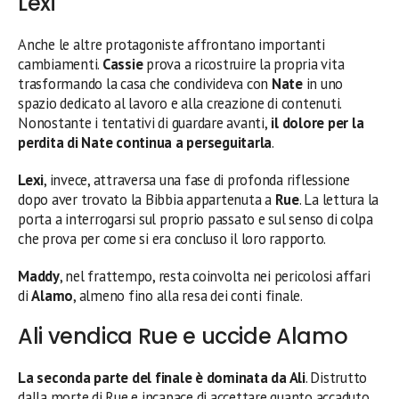
Lexi
Anche le altre protagoniste affrontano importanti
cambiamenti.
Cassie
prova a ricostruire la propria vita
trasformando la casa che condivideva con
Nate
in uno
spazio dedicato al lavoro e alla creazione di contenuti.
Nonostante i tentativi di guardare avanti,
il dolore per la
perdita di Nate continua a perseguitarla
.
Lexi
, invece, attraversa una fase di profonda riflessione
dopo aver trovato la Bibbia appartenuta a
Rue
. La lettura la
porta a interrogarsi sul proprio passato e sul senso di colpa
che prova per come si era concluso il loro rapporto.
Maddy
, nel frattempo, resta coinvolta nei pericolosi affari
di
Alamo
, almeno fino alla resa dei conti finale.
Ali vendica Rue e uccide Alamo
La seconda parte del finale è dominata da Ali
. Distrutto
dalla morte di Rue e incapace di accettare quanto accaduto,