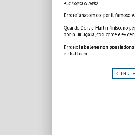
Alla ricerca di Nemo
Errore “anatomico” per il famoso
A
Quando Dory e Marlin finiscono per 
abbia
un’ugola
, così come è eviden
Errore:
le balene non possiedono 
e i babbuini.
< INDI