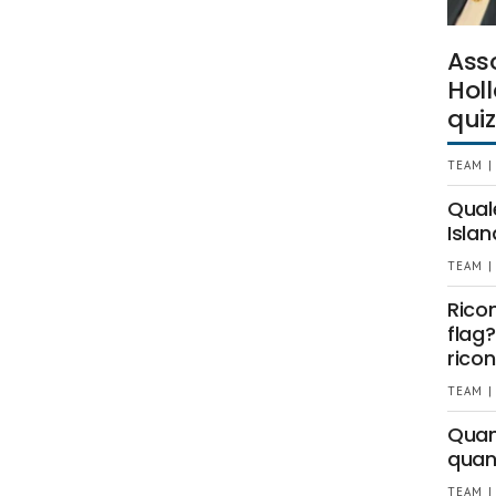
Ass
Holl
quiz
TEAM |
Qual
Islan
TEAM |
Rico
flag?
ricon
TEAM |
Quant
quan
TEAM |