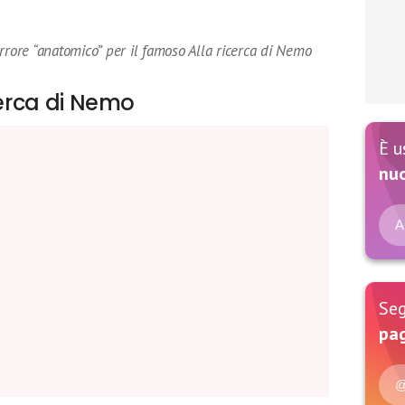
rrore “anatomico” per il famoso Alla ricerca di Nemo
cerca di Nemo
È u
nu
A
Seg
pag
@