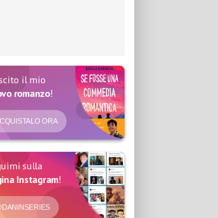
scito il mio
ovo romanzo
!
CQUISTALO ORA
uimi sulla
ina Instagram
!
DANINSERIES