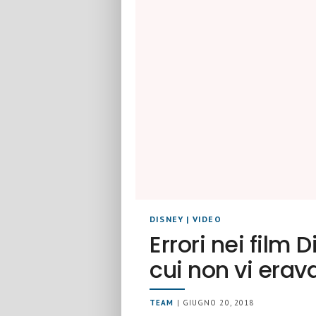
DISNEY
|
VIDEO
Errori nei film 
cui non vi erav
TEAM
| GIUGNO 20, 2018