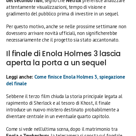
del secondo film
, segno che
Netflix
preferisce analizzare
attentamente visualizzazioni, tempo di visione e
gradimento del pubblico prima di investire in un sequel.
Per questo motivo, anche se nelle prossime settimane non
dovessero arrivare novità ufficiali, non significherebbe
necessariamente che il progetto sia stato accantonato.
Il finale di Enola Holmes 3 lascia
aperta la porta a un sequel
Leggi anche:
Come finisce Enola Holmes 3, spiegazione
del finale
Sebbene il terzo film chiuda la storia principale legata al
rapimento di Sherlock e al tesoro di Khost, il finale
introduce un nuovo mistero destinato probabilmente a
diventare centrale in un eventuale quarto capitolo.
Come si vede nell’ultima scena, dopo il matrimonio tra
Enola
e
Tewkesbury
, la telecamera si sposta sul fondale