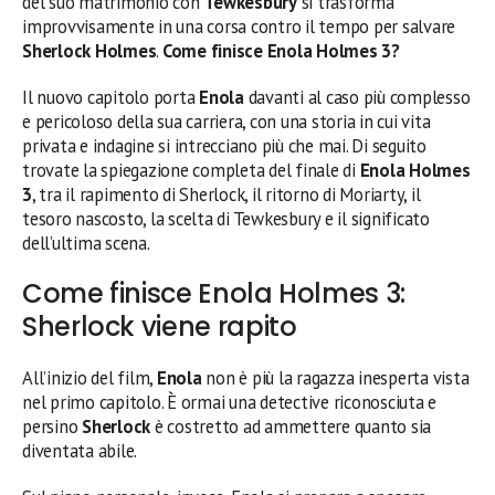
del suo matrimonio con
Tewkesbury
si trasforma
improvvisamente in una corsa contro il tempo per salvare
Sherlock Holmes
.
Come finisce Enola Holmes 3?
Il nuovo capitolo porta
Enola
davanti al caso più complesso
e pericoloso della sua carriera, con una storia in cui vita
privata e indagine si intrecciano più che mai. Di seguito
trovate la spiegazione completa del finale di
Enola Holmes
3
, tra il rapimento di Sherlock, il ritorno di Moriarty, il
tesoro nascosto, la scelta di Tewkesbury e il significato
dell’ultima scena.
Come finisce Enola Holmes 3:
Sherlock viene rapito
All’inizio del film,
Enola
non è più la ragazza inesperta vista
nel primo capitolo. È ormai una detective riconosciuta e
persino
Sherlock
è costretto ad ammettere quanto sia
diventata abile.