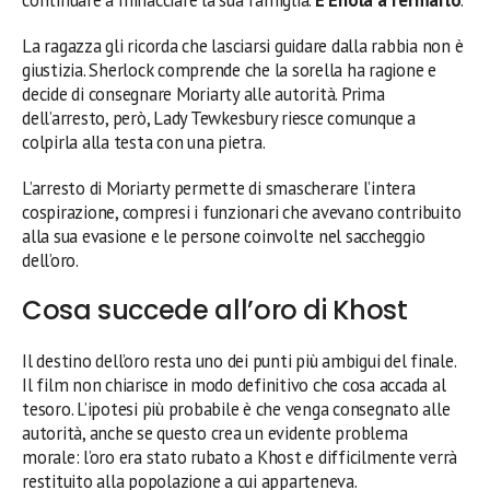
continuare a minacciare la sua famiglia.
È Enola a fermarlo
.
La ragazza gli ricorda che lasciarsi guidare dalla rabbia non è
giustizia. Sherlock comprende che la sorella ha ragione e
decide di consegnare Moriarty alle autorità. Prima
dell’arresto, però, Lady Tewkesbury riesce comunque a
colpirla alla testa con una pietra.
L’arresto di Moriarty permette di smascherare l’intera
cospirazione, compresi i funzionari che avevano contribuito
alla sua evasione e le persone coinvolte nel saccheggio
dell’oro.
Cosa succede all’oro di Khost
Il destino dell’oro resta uno dei punti più ambigui del finale.
Il film non chiarisce in modo definitivo che cosa accada al
tesoro. L’ipotesi più probabile è che venga consegnato alle
autorità, anche se questo crea un evidente problema
morale: l’oro era stato rubato a Khost e difficilmente verrà
restituito alla popolazione a cui apparteneva.