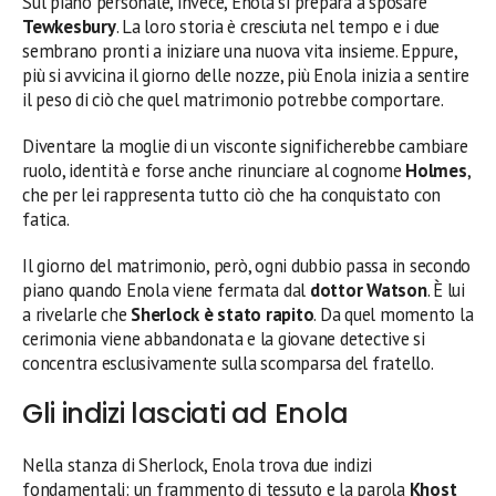
Sul piano personale, invece, Enola si prepara a sposare
Tewkesbury
. La loro storia è cresciuta nel tempo e i due
sembrano pronti a iniziare una nuova vita insieme. Eppure,
più si avvicina il giorno delle nozze, più Enola inizia a sentire
il peso di ciò che quel matrimonio potrebbe comportare.
Diventare la moglie di un visconte significherebbe cambiare
ruolo, identità e forse anche rinunciare al cognome
Holmes
,
che per lei rappresenta tutto ciò che ha conquistato con
fatica.
Il giorno del matrimonio, però, ogni dubbio passa in secondo
piano quando Enola viene fermata dal
dottor Watson
. È lui
a rivelarle che
Sherlock è stato rapito
. Da quel momento la
cerimonia viene abbandonata e la giovane detective si
concentra esclusivamente sulla scomparsa del fratello.
Gli indizi lasciati ad Enola
Nella stanza di Sherlock, Enola trova due indizi
fondamentali: un frammento di tessuto e la parola
Khost