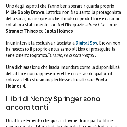
Uno degli aspetti che fanno ben sperare riguarda proprio
Millie Bobby Brown
. L’attrice non è soltanto la protagonista
della saga, ma ricopre anche il ruolo di produttrice e da anni
collabora stabilmente con
Netflix
grazie a
franchise
come
Stranger Things
ed
Enola Holmes
.
In un’intervista esclusiva rilasciata a
Digital Spy
, Brown non
ha nascosto il proprio entusiasmo all’idea di proseguire la
serie cinematografica. “
Ci sarò, se ci sarà Netflix
“.
Una dichiarazione che lascia intendere come la disponibilità
dell’attrice non rappresenterebbe un ostacolo qualora il
colosso dello streaming decidesse di realizzare
Enola
Holmes 4
.
I libri di Nancy Springer sono
ancora tanti
Un altro elemento che gioca a favore di un quarto film è
rappresentato dal materiale originale. La saga è ispirata ai