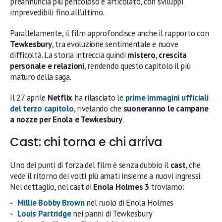
preannuncia più pericoloso e articolato, con sviluppi
imprevedibili fino all’ultimo.
Parallelamente, il film approfondisce anche il rapporto con
Tewkesbury
, tra evoluzione sentimentale e nuove
difficoltà. La storia intreccia quindi
mistero, crescita
personale e relazioni
, rendendo questo capitolo il più
maturo della saga.
Il 27 aprile
Netflix
ha rilasciato le
prime immagini ufficiali
del terzo capitolo
, rivelando che
suoneranno le campane
a nozze per Enola e Tewkesbury
.
Cast: chi torna e chi arriva
Uno dei punti di forza del film è senza dubbio il
cast
, che
vede il ritorno dei volti più amati insieme a nuovi ingressi.
Nel dettaglio, nel cast di
Enola Holmes 3
troviamo:
Millie Bobby Brown
nel ruolo di Enola Holmes
Louis Partridge
nei panni di Tewkesbury