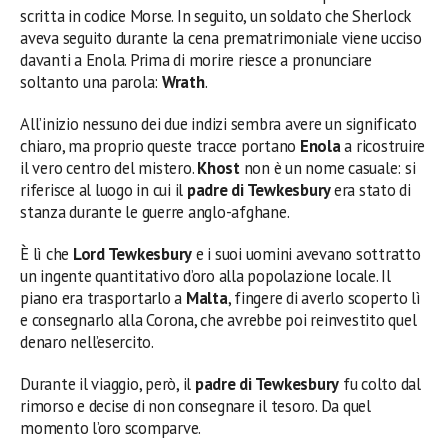
scritta in codice Morse. In seguito, un soldato che Sherlock
aveva seguito durante la cena prematrimoniale viene ucciso
davanti a Enola. Prima di morire riesce a pronunciare
soltanto una parola:
Wrath
.
All’inizio nessuno dei due indizi sembra avere un significato
chiaro, ma proprio queste tracce portano
Enola
a ricostruire
il vero centro del mistero.
Khost
non è un nome casuale: si
riferisce al luogo in cui il
padre di Tewkesbury
era stato di
stanza durante le guerre anglo-afghane.
È lì che
Lord Tewkesbury
e i suoi uomini avevano sottratto
un ingente quantitativo d’oro alla popolazione locale. Il
piano era trasportarlo a
Malta
, fingere di averlo scoperto lì
e consegnarlo alla Corona, che avrebbe poi reinvestito quel
denaro nell’esercito.
Durante il viaggio, però, il
padre di Tewkesbury
fu colto dal
rimorso e decise di non consegnare il tesoro. Da quel
momento l’oro scomparve.