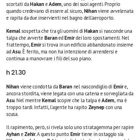
scortati da
Hakan
e
Adem
, uno dei suoi agenti. Proprio
quando credevano di essere al sicuro,
Nihan
viene avvelenata
e rapita da due inservienti nel bagno dell’aeroporto.
Kemal
sospetta che tra gli uomini di
Hakan
si nasconde una
talpa che avverte
Baran
ed
Emir
dei loro spostamenti. Nel
frattempo,
Emir
si trova in un edificio abbandonato insieme
ad
Asu
. È ferito, ma non ha intenzione di arrendersi e
continua a manovrare i fili del suo piano.
h 21.30
Nihan
viene condotta da
Baran
nel nascondiglio di
Emir
e,
ancora stordita, viene legata con una catena e sorvegliata da
Asu
. Nel mentre
Kemal
scopre che la talpa è
Adem
, ma è
troppo tardi. Infatti, l’agente ha rapito
Zeynep
con una
scusa.
Il rapimento, però, si rivela solo uno stratagemma per rapire
Ayhan
e
Zehir
. A questo punto
Emir
tiene in ostaggio sia