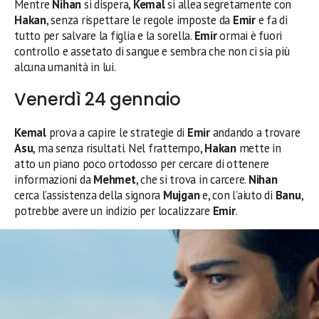
Mentre
Nihan
si dispera,
Kemal
si allea segretamente con
Hakan
, senza rispettare le regole imposte da
Emir
e fa di
tutto per salvare la figlia e la sorella.
Emir
ormai è fuori
controllo e assetato di sangue e sembra che non ci sia più
alcuna umanità in lui.
Venerdì 24 gennaio
Kemal
prova a capire le strategie di
Emir
andando a trovare
Asu
, ma senza risultati. Nel frattempo,
Hakan
mette in
atto un piano poco ortodosso per cercare di ottenere
informazioni da
Mehmet
, che si trova in carcere.
Nihan
cerca l’assistenza della signora
Mujgan
e, con l’aiuto di
Banu
,
potrebbe avere un indizio per localizzare
Emir
.