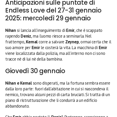
Anticipazioni sulle puntate di
Endless Love del 27-31 gennaio
2025: mercoledì 29 gennaio
Nihan
si lancia all’inseguimento di
Emir
, che è scappato
rapendo
Deniz
, ma l’uomo riesce a seminarla. Nel
frattempo,
Kemal
corre a salvare
Zeynep
, ormai certa che il
suo amore per
Emir
le costerà la vita. La macchina di
Emir
viene localizzata dalla polizia, ma all’interno non ci sono
tracce nè di lui nè della bambina.
Giovedì 30 gennaio
Nihan e Kemal
sono disperati, ma la fortuna sembra essere
dalla loro parte: fuori dall’abitazione in cui si nascondeva il
nemico, trovano alcuni pezzi di carta bruciati. Si tratta di un
piano di ristrutturazione che li condurrà a un edificio
abbandonato.
Che
Emir
abbia portato lì
Deniz
? Purtroppo, scopriranno a