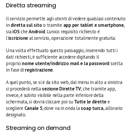
Diretta streaming
Il servizio permette agli utenti di vedere qualsiasi contenuto
in
diretta sul sito
o tramite
app per tablet e smartphone
,
sia
iOS
che
Android
. L’unico requisito richiesto è
l’
iscrizione
al servizio, operazione totalmente gratuita.
Una volta effettuato questo passaggio, inserendo tutti i
dati richiesti, è sufficiente accedere digitando il
proprio
nome utente/indirizzo mail e la password
scelta
in fase di
registrazione
.
A quel punto, se si è da sito web, dal menu in alto a sinistra
si procederà nella
sezione Dirette TV
, che tramite app,
invece, è subito visibile nella parte inferiore della
schermata, si dovrà cliccare poi su
Tutte le dirette
e
scegliere
Canale 5
, dove va in onda la
soap turca
, all’orario
designato.
Streaming on demand