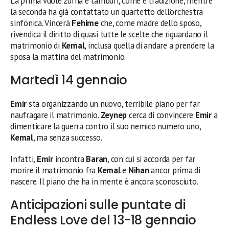
La prima vuole zurna e tamburi, come è tradizione, mentre
la seconda ha già contattato un quartetto dell’orchestra
sinfonica. Vincerà
Fehime
che, come madre dello sposo,
rivendica il diritto di quasi tutte le scelte che riguardano il
matrimonio di
Kemal
, inclusa quella di andare a prendere la
sposa la mattina del matrimonio.
Martedì 14 gennaio
Emir
sta organizzando un nuovo, terribile piano per far
naufragare il matrimonio.
Zeynep
cerca di convincere
Emir
a
dimenticare la guerra contro il suo nemico numero uno,
Kemal
, ma senza successo.
Infatti,
Emir
incontra
Baran
, con cui si accorda per far
morire il matrimonio fra
Kemal
e
Nihan
ancor prima di
nascere. Il piano che ha in mente è ancora sconosciuto.
Anticipazioni sulle puntate di
Endless Love del 13-18 gennaio