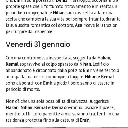
proprie spese che il fortunato ritrovamento è in realtà un
piano ben congegnato e
Nihan
sarà costretta a fare una
scelta che cambierà la sua vita per sempre. Intanto, durante
la sua uscita romantica col dottore,
Asu
riceve le istruzioni
per fuggire dall’ospedale.
Venerdì 31 gennaio
Con una contromossa inaspettata, suggerita da
Hakan
,
Kemal
sopravvive al colpo sparato da
Nihan
. L’edificio
abbandonato è circondato dalla polizia:
Emir
viene ferito a
una spalla ma riesce comunque a fuggire.
Nihan e Kemal
sono disperati: con
Emir
a piede libero sanno di essere in
pericolo di morte.
Non c’è che una sola possibilità di salvezza, suggerisce
Hakan
:
Nihan, Kemal e Deniz
dovranno lasciare il paese,
mentre tutti i loro parenti e amici saranno trasferiti in una
residenza protetta fino alla cattura di
Emir
.