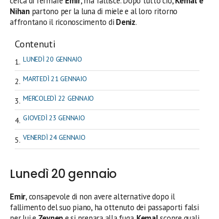
cerca di fermare
Emir
, ma fallisce. Dopo tutto ciò,
Kemal e
Nihan
partono per la luna di miele e al loro ritorno
affrontano il riconoscimento di
Deniz
.
Contenuti
LUNEDÌ 20 GENNAIO
MARTEDÌ 21 GENNAIO
MERCOLEDÌ 22 GENNAIO
GIOVEDÌ 23 GENNAIO
VENERDÌ 24 GENNAIO
Lunedì 20 gennaio
Emir
, consapevole di non avere alternative dopo il
fallimento del suo piano, ha ottenuto dei passaporti falsi
per lui e
Zeynep
e si prepara alla fuga.
Kemal
scopre quali