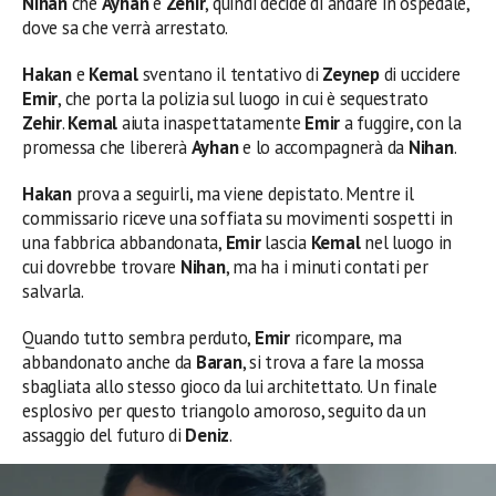
Nihan
che
Ayhan
e
Zehir
, quindi decide di andare in ospedale,
dove sa che verrà arrestato.
Hakan
e
Kemal
sventano il tentativo di
Zeynep
di uccidere
Emir
, che porta la polizia sul luogo in cui è sequestrato
Zehir
.
Kemal
aiuta inaspettatamente
Emir
a fuggire, con la
promessa che libererà
Ayhan
e lo accompagnerà da
Nihan
.
Hakan
prova a seguirli, ma viene depistato. Mentre il
commissario riceve una soffiata su movimenti sospetti in
una fabbrica abbandonata,
Emir
lascia
Kemal
nel luogo in
cui dovrebbe trovare
Nihan
, ma ha i minuti contati per
salvarla.
Quando tutto sembra perduto,
Emir
ricompare, ma
abbandonato anche da
Baran
, si trova a fare la mossa
sbagliata allo stesso gioco da lui architettato. Un finale
esplosivo per questo triangolo amoroso, seguito da un
assaggio del futuro di
Deniz
.