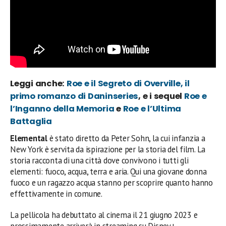
Leggi anche:
Roe e il Segreto di Overville, il
primo romanzo di Daninseries
, e i sequel
Roe e
l’Inganno della Memoria
e
Roe e l’Ultima
Battaglia
Elemental
è stato diretto da Peter Sohn, la cui infanzia a
New York è servita da ispirazione per la storia del film. La
storia racconta di una città dove convivono i tutti gli
elementi: fuoco, acqua, terra e aria. Qui una giovane donna
fuoco e un ragazzo acqua stanno per scoprire quanto hanno
effettivamente in comune.
La pellicola ha debuttato al cinema il 21 giugno 2023 e