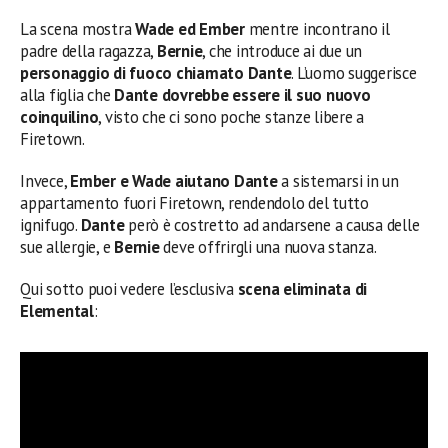
La scena mostra
Wade ed Ember
mentre incontrano il
padre della ragazza,
Bernie
, che introduce ai due un
personaggio di fuoco chiamato Dante
. L’uomo suggerisce
alla figlia che
Dante dovrebbe essere il suo nuovo
coinquilino
, visto che ci sono poche stanze libere a
Firetown.
Invece,
Ember e Wade aiutano Dante
a sistemarsi in un
appartamento fuori Firetown, rendendolo del tutto
ignifugo.
Dante
però è costretto ad andarsene a causa delle
sue allergie, e
Bernie
deve offrirgli una nuova stanza.
Qui sotto puoi vedere l’esclusiva
scena eliminata di
Elemental
: