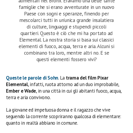
alimentari nel Bronx. Eravamo una delle tante
famiglie che si erano avventurate in un nuovo
Paese con sogni e speranze, finendo per
mescolarci tutti in un’unica grande insalatiera
di culture, linguaggi e stupendi piccoli
quartieri. Questo è ciò che mi ha portato ad
Elemental. La nostra storia si basa sui classici
elementi di fuoco, acqua, terra e aria. Alcuni si
combinano tra loro, mentre altri no. E se
questi elementi fossero vivi?
Queste le parole di
Sohn
. La
trama del film Pixar
Elemental
, infatti, ruota attorno ad un duo improbabile,
Ember e Wade
, in una città in cui gli abitanti fuoco, acqua,
terra e aria convivono.
La giovane ed impetuosa donna e il ragazzo che vive
seguendo la corrente scopriranno qualcosa di elementare:
quanto in realtà abbiano in comune.