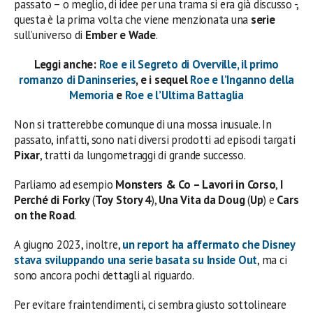
passato – o meglio, di idee per una trama si era già discusso -,
questa è la prima volta che viene menzionata una
serie
sull’universo di
Ember e Wade
.
Leggi anche:
Roe e il Segreto di Overville, il primo
romanzo di Daninseries
, e i sequel
Roe e l’Inganno della
Memoria
e
Roe e l’Ultima Battaglia
Non si tratterebbe comunque di una mossa inusuale. In
passato, infatti, sono nati diversi prodotti ad episodi targati
Pixar
, tratti da lungometraggi di grande successo.
Parliamo ad esempio
Monsters & Co – Lavori in Corso
,
I
Perché di Forky
(
Toy
Story 4
),
Una Vita da Doug
(
Up
) e
Cars
on the Road
.
A giugno 2023, inoltre,
un report ha affermato che
Disney
stava sviluppando una
serie basata su Inside Out
, ma ci
sono ancora pochi dettagli al riguardo.
Per evitare fraintendimenti, ci sembra giusto sottolineare