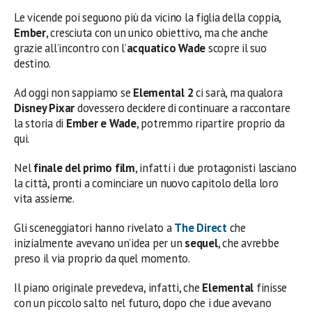
Le vicende poi seguono più da vicino la figlia della coppia,
Ember
, cresciuta con un unico obiettivo, ma che anche
grazie all’incontro con l’
acquatico Wade
scopre il suo
destino.
Ad oggi non sappiamo se
Elemental 2
ci sarà, ma qualora
Disney Pixar
dovessero decidere di continuare a raccontare
la storia di
Ember e Wade
, potremmo ripartire proprio da
qui.
Nel
finale del primo film
, infatti i due protagonisti lasciano
la città, pronti a cominciare un nuovo capitolo della loro
vita assieme.
Gli sceneggiatori hanno rivelato a
The Direct
che
inizialmente avevano un’idea per un
sequel
, che avrebbe
preso il via proprio da quel momento.
Il piano originale prevedeva, infatti, che
Elemental
finisse
con un piccolo salto nel futuro, dopo che i due avevano