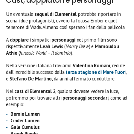
Cast, doppiatori e personaggi
Un eventuale
sequel di Elemental
potrebbe riportare in
scena i due protagonisti, ovvero la focosa Ember e quel
tenerone di Wade. Almeno così sperano i fan della pellicola.
A
doppiare
i simpatici
personaggi
nel primo film sono
rispettivamente
Leah Lewis
(
Nancy Drew
) e
Mamoudou
Athie
(
Jurassic World – Il dominio
).
Nella versione italiana troviamo
Valentina Romani
, reduce
dall’incredibile successo della
terza stagione di Mare Fuori
,
e
Stefano De Martino
, da anni affermato conduttore.
Nel
cast di Elemental 2
, qualora dovesse vedere la luce,
potremmo poi trovare altri
personaggi secondari
, come ad
esempio:
Bernie Lumen
Cinder Lumen
Gale Cumulus
Brook Ripple