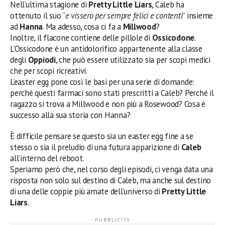
Nell’ultima stagione di
Pretty Little Liars
, Caleb ha
ottenuto il suo “
e vissero per sempre felici e contenti
” insieme
ad
Hanna
. Ma adesso, cosa ci fa a
Millwood
?
Inoltre, il flacone contiene delle pillole di
Ossicodone
.
L’Ossicodone è un antidolorifico appartenente alla classe
degli
Oppiodi
, che può essere utilizzato sia per scopi medici
che per scopi ricreativi.
L’easter egg pone così le basi per una serie di domande:
perché questi farmaci sono stati prescritti a Caleb? Perché il
ragazzo si trova a Millwood e non più a Rosewood? Cosa è
successo alla sua storia con Hanna?
È difficile pensare se questo sia un easter egg fine a se
stesso o sia il preludio di una futura apparizione di
Caleb
all’interno del reboot.
Speriamo però che, nel corso degli episodi, ci venga data una
risposta non solo sul destino di Caleb, ma anche sul destino
di una delle coppie più amate dell’universo di
Pretty Little
Liars
.