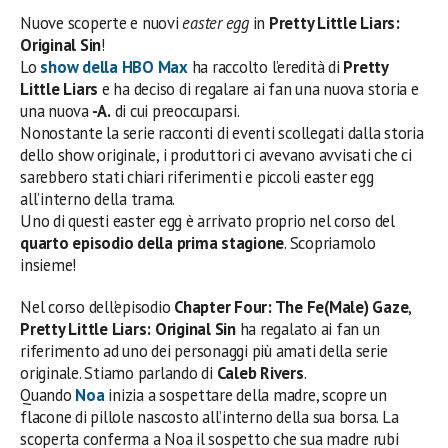
Nuove scoperte e nuovi
easter egg
in
Pretty Little Liars:
Original Sin
!
Lo
show della
HBO Max
ha raccolto l’eredità di
Pretty
Little Liars
e ha deciso di regalare ai fan una nuova storia e
una nuova
-A.
di cui preoccuparsi.
Nonostante la serie racconti di eventi scollegati dalla storia
dello show originale, i produttori ci avevano avvisati che ci
sarebbero stati chiari riferimenti e piccoli easter egg
all’interno della trama.
Uno di questi easter egg è arrivato proprio nel corso del
quarto episodio della prima stagione
. Scopriamolo
insieme!
Nel corso dell’episodio
Chapter Four: The Fe(Male) Gaze
,
Pretty Little Liars: Original Sin
ha regalato ai fan un
riferimento ad uno dei personaggi più amati della serie
originale. Stiamo parlando di
Caleb Rivers
.
Quando
Noa
inizia a sospettare della madre, scopre un
flacone di pillole nascosto all’interno della sua borsa. La
scoperta conferma a Noa il sospetto che sua madre rubi