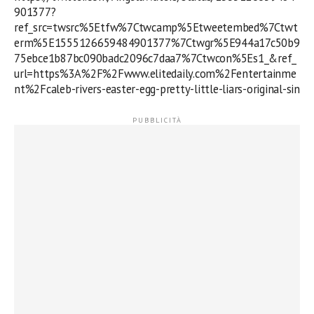
901377?
ref_src=twsrc%5Etfw%7Ctwcamp%5Etweetembed%7Ctwt
erm%5E1555126659484901377%7Ctwgr%5E944a17c50b9
75ebce1b87bc090badc2096c7daa7%7Ctwcon%5Es1_&ref_
url=https%3A%2F%2Fwww.elitedaily.com%2Fentertainme
nt%2Fcaleb-rivers-easter-egg-pretty-little-liars-original-sin