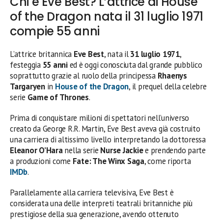
Chi è Eve Best? L’attrice di House
of the Dragon nata il 31 luglio 1971
compie 55 anni
L’attrice britannica
Eve Best
, nata il
31 luglio 1971
,
festeggia
55 anni
ed è oggi conosciuta dal grande pubblico
soprattutto grazie al ruolo della principessa
Rhaenys
Targaryen
in
House of the Dragon
, il prequel della celebre
serie
Game of Thrones
.
Prima di conquistare milioni di spettatori nell’universo
creato da George R.R. Martin, Eve Best aveva già costruito
una carriera di altissimo livello interpretando la dottoressa
Eleanor O’Hara
nella serie
Nurse Jackie
e prendendo parte
a produzioni come
Fate: The Winx Saga
, come riporta
IMDb
.
Parallelamente alla carriera televisiva, Eve Best è
considerata una delle interpreti teatrali britanniche più
prestigiose della sua generazione, avendo ottenuto