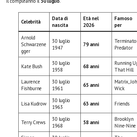
il compleanno il
30 luglio
.
Data di
Età nel
Famoso
Celebrità
nascita
2026
per
Arnold
30 luglio
Terminator
Schwarzene
79 anni
1947
Predator
gger
30 luglio
Running U
Kate Bush
68 anni
1958
That Hill
Laurence
30 luglio
Matrix, Jo
65 anni
Fishburne
1961
Wick
30 luglio
Lisa Kudrow
63 anni
Friends
1963
30 luglio
Brooklyn
Terry Crews
58 anni
1968
Nine-Nine