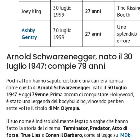
30 luglio
The Kissin
Joey King
27 anni
1999
Booth
Uno
Ashby
30 luglio
27 anni
splendido
Gentry
1999
errore
Arnold Schwarzenegger, nato il 30
luglio 1947: compie 79 anni
Pochi attori hanno saputo costruire una carriera iconica
come quella di
Arnold Schwarzenegger
, nato il
30 luglio
1947
e oggi
79enne
. Prima ancora di conquistare Hollywood,
è stato una leggenda del bodybuilding, vincendo per ben
sette volte il titolo di
Mr. Olympia
.
Il suo nome è indissolubilmente legato a saghe che hanno
fatto la storia del cinema:
Terminator
,
Predator
,
Atto di
forza
,
True Lies
e
Conan il Barbaro
, come si legge su
IMDb
.