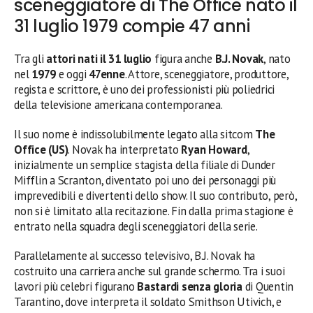
sceneggiatore di The Office nato il
31 luglio 1979 compie 47 anni
Tra gli
attori nati il 31 luglio
figura anche
B.J. Novak
, nato
nel
1979
e oggi
47enne
. Attore, sceneggiatore, produttore,
regista e scrittore, è uno dei professionisti più poliedrici
della televisione americana contemporanea.
Il suo nome è indissolubilmente legato alla sitcom
The
Office (US)
. Novak ha interpretato
Ryan Howard
,
inizialmente un semplice stagista della filiale di Dunder
Mifflin a Scranton, diventato poi uno dei personaggi più
imprevedibili e divertenti dello show. Il suo contributo, però,
non si è limitato alla recitazione. Fin dalla prima stagione è
entrato nella squadra degli sceneggiatori della serie.
Parallelamente al successo televisivo, B.J. Novak ha
costruito una carriera anche sul grande schermo. Tra i suoi
lavori più celebri figurano
Bastardi senza gloria
di Quentin
Tarantino, dove interpreta il soldato Smithson Utivich, e