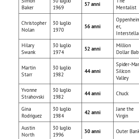
Simon
30 luglio
The
57 anni
Baker
1969
Mentalist
Oppenhei
Christopher
30 luglio
56 anni
er,
Nolan
1970
Interstella
Hilary
30 luglio
Million
52 anni
Swank
1974
Dollar Bab
Spider-Ma
Martin
30 luglio
44 anni
Silicon
Starr
1982
Valley
Yvonne
30 luglio
44 anni
Chuck
Strahovski
1982
Gina
30 luglio
Jane the
42 anni
Rodriguez
1984
Virgin
Austin
30 luglio
30 anni
Outer Ban
North
1996