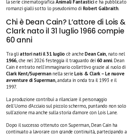
la serie cinematografica
Animali Fantastici
e ha pubblicato
romanzi gialli sotto lo pseudonimo di
Robert Galbraith
.
Chi è Dean Cain? L’attore di Lois &
Clark nato il 31 luglio 1966 compie
60 anni
Tra gli
attori nati il 31 luglio
c’è anche
Dean Cain
, nato nel
1966
, che nel 2026 festeggia il traguardo dei
60 anni
. Dean
Cain è entrato nell’immaginario collettivo grazie al ruolo di
Clark Kent/Superman
nella serie
Lois & Clark – Le nuove
avventure di Superman
, andata in onda tra il 1993 e il
1997.
La produzione contribuì a rilanciare il personaggio
dell’Uomo d’Acciaio sul piccolo schermo, puntando non solo
sull’azione ma anche sulla storia d’amore con Lois Lane.
Dopo il successo ottenuto con Superman, Dean Cain ha
continuato a lavorare con grande continuità, partecipando a