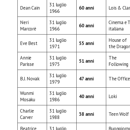
31 luglio
Dean Cain
60 anni
Lois & Cla
1966
Neri
31 luglio
Cinema e 
60 anni
Marcorè
1966
italiana
31 luglio
House of
Eve Best
55 anni
1971
the Drago
Annie
31 luglio
The
51 anni
Parisse
1975
Following
31 luglio
B.J. Novak
47 anni
The Office
1979
Wunmi
31 luglio
40 anni
Loki
Mosaku
1986
Charlie
31 luglio
38 anni
Teen Wolf
Carver
1988
Beatrice
31 luglio
Buongiorn