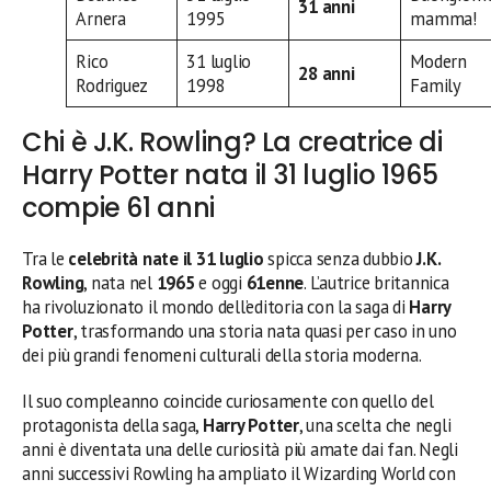
31 anni
Arnera
1995
mamma!
Rico
31 luglio
Modern
28 anni
Rodriguez
1998
Family
Chi è J.K. Rowling? La creatrice di
Harry Potter nata il 31 luglio 1965
compie 61 anni
Tra le
celebrità nate il 31 luglio
spicca senza dubbio
J.K.
Rowling
, nata nel
1965
e oggi
61enne
. L’autrice britannica
ha rivoluzionato il mondo dell’editoria con la saga di
Harry
Potter
, trasformando una storia nata quasi per caso in uno
dei più grandi fenomeni culturali della storia moderna.
Il suo compleanno coincide curiosamente con quello del
protagonista della saga,
Harry Potter
, una scelta che negli
anni è diventata una delle curiosità più amate dai fan. Negli
anni successivi Rowling ha ampliato il Wizarding World con