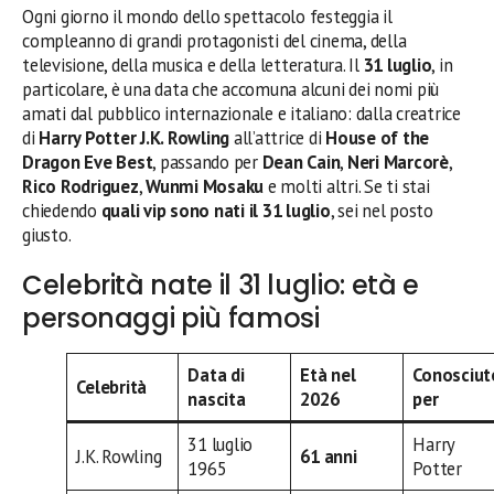
Ogni giorno il mondo dello spettacolo festeggia il
compleanno di grandi protagonisti del cinema, della
televisione, della musica e della letteratura. Il
31 luglio
, in
particolare, è una data che accomuna alcuni dei nomi più
amati dal pubblico internazionale e italiano: dalla creatrice
di
Harry Potter
J.K. Rowling
all’attrice di
House of the
Dragon
Eve Best
, passando per
Dean Cain
,
Neri Marcorè
,
Rico Rodriguez
,
Wunmi Mosaku
e molti altri. Se ti stai
chiedendo
quali vip sono nati il 31 luglio
, sei nel posto
giusto.
Celebrità nate il 31 luglio: età e
personaggi più famosi
Data di
Età nel
Conosciut
Celebrità
nascita
2026
per
31 luglio
Harry
J.K. Rowling
61 anni
1965
Potter