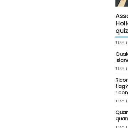
Ass
Holl
quiz
TEAM |
Qual
Islan
TEAM |
Rico
flag?
ricon
TEAM |
Quant
quan
TEAM |