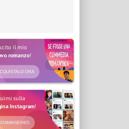
scito il mio
ovo romanzo
!
CQUISTALO ORA
uimi sulla
ina Instagram
!
DANINSERIES