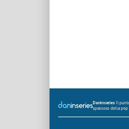
Daninseries
Il punto
spassoso della pop 