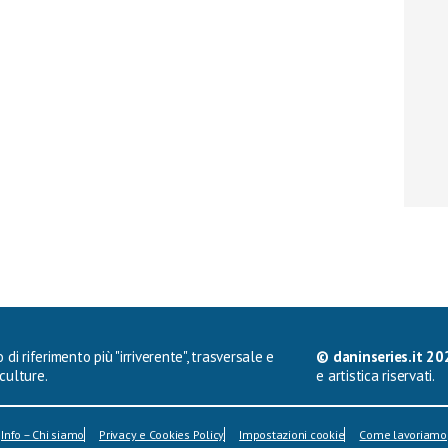
 di riferimento più "irriverente", trasversale e
© daninseries.it 20
culture.
e artistica riservati.
Info – Chi siamo
Privacy e Cookies Policy
Impostazioni cookie
Come lavoriamo