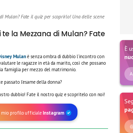
di Mulan? Fate il quiz per scoprirlo! Una delle scene
 te la Mezzana di Mulan? Fate
È u
Disney
Mulan
è senza ombra di dubbio l’incontro con
nu
 valutare le ragazze in età da marito, così che possano
ria famiglia per mezzo del matrimonio.
A
ste passato l’esame della donna?
stro dubbio! Fate il nostro quiz e scopritelo con noi!
Seg
pag
 mio profilo ufficiale
Instagram
@