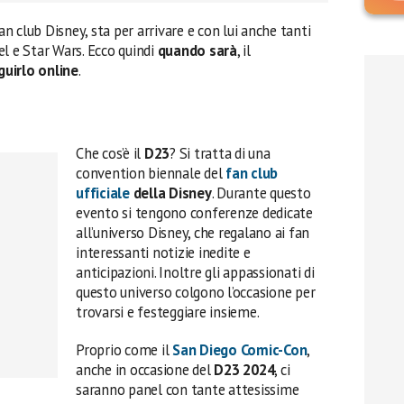
 fan club Disney, sta per arrivare e con lui anche tanti
l e Star Wars. Ecco quindi
quando sarà
, il
uirlo online
.
Che cos’è il
D23
? Si tratta di una
convention biennale del
fan club
ufficiale
della Disney
. Durante questo
evento si tengono conferenze dedicate
all’universo Disney, che regalano ai fan
interessanti notizie inedite e
anticipazioni. Inoltre gli appassionati di
questo universo colgono l’occasione per
trovarsi e festeggiare insieme.
Proprio come il
San Diego Comic-Con
,
anche in occasione del
D23 2024
, ci
saranno panel con tante attesissime