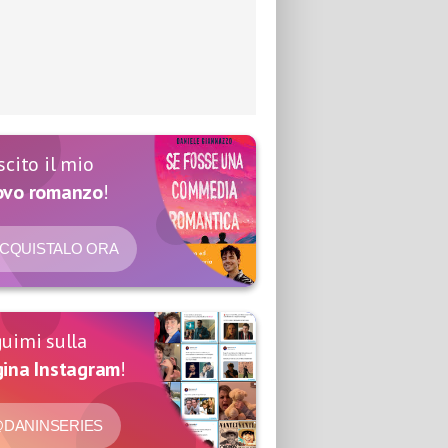
scito il mio
ovo romanzo
!
CQUISTALO ORA
uimi sulla
ina Instagram
!
DANINSERIES