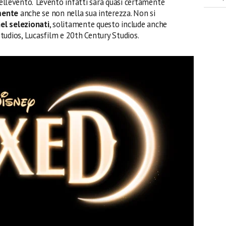
ell’evento. ‘L’evento
infatti sarà quasi certamente
mente
anche se non nella sua interezza. Non si
nel selezionati
, solitamente questo include anche
 Studios, Lucasfilm e 20th Century Studios.