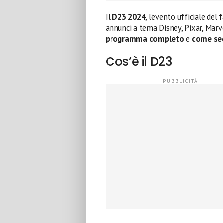
Il
D23 2024
, l’evento ufficiale del
annunci a tema Disney, Pixar, Marve
programma completo
e
come seg
Cos’è il D23