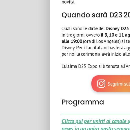
novità.
Quando sarà D23 2
Quali sono le
date
del
Disney
D23
in tre giorni, ovvero
il 9, 10 e 11 
alle 19:00
(ora di Los Angeles) si 
Disney. Per i fan italiani basterà a
per noi la cerimonia avrà inizio all
L’ultima D23 Expo si è tenuta all
Seguimi sul
Programma
Clicca qui per unirti al canale
news in un unico posto sempre