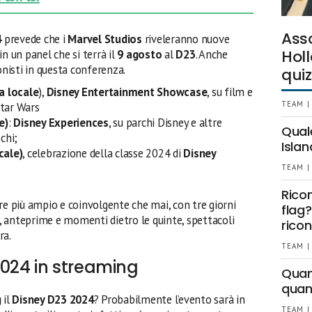
Ass
4
prevede che i
Marvel Studios
riveleranno nuove
Holl
n un panel che si terrà il
9 agosto
al
D23
. Anche
nisti in questa conferenza.
quiz
a locale
),
Disney Entertainment Showcase
, su film e
TEAM |
Star Wars
e)
:
Disney Experiences
, su parchi Disney e altre
Qual
chi;
Islan
cale)
, celebrazione della classe 2024 di
Disney
TEAM |
Rico
re più ampio e coinvolgente che mai, con tre giorni
flag?
ri, anteprime e momenti dietro le quinte, spettacoli
ricon
ra.
TEAM |
024 in streaming
Quant
quan
g
il
Disney D23 2024
? Probabilmente l’evento sarà in
TEAM |