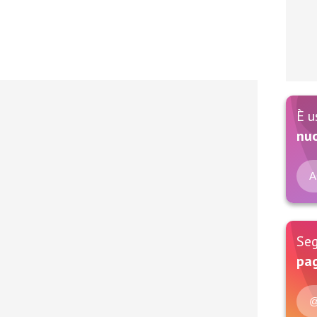
È u
nu
A
Seg
pag
@