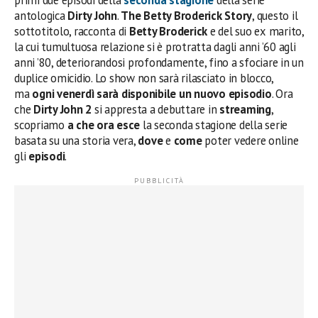
primi due episodi della
seconda stagione
della serie
antologica
Dirty John
.
The Betty Broderick Story
, questo il
sottotitolo, racconta di
Betty Broderick
e del suo ex marito,
la cui tumultuosa relazione si è protratta dagli anni ’60 agli
anni ’80, deteriorandosi profondamente, fino a sfociare in un
duplice omicidio. Lo show non sarà rilasciato in blocco,
ma
ogni venerdì
sarà disponibile un nuovo episodio
. Ora
che
Dirty John 2
si appresta a debuttare in
streaming
,
scopriamo
a che ora esce
la seconda stagione della serie
basata su una storia vera,
dove
e
come
poter vedere online
gli
episodi
.