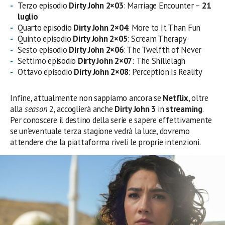
Terzo episodio
Dirty John
2×03
:
Marriage Encounter –
21
luglio
Quarto episodio
Dirty John
2×04
: More to It Than Fun
Quinto episodio
Dirty John
2×05
: Scream Therapy
Sesto episodio
Dirty John
2×06
: The Twelfth of Never
Settimo episodio
Dirty John
2×07
:
The Shillelagh
Ottavo episodio
Dirty John
2×08
: Perception Is Reality
Infine, attualmente non sappiamo ancora se
Netflix
, oltre
alla
season
2, accoglierà anche
Dirty John 3
in
streaming
.
Per conoscere il destino della serie e sapere effettivamente
se un’eventuale terza stagione vedrà la luce, dovremo
attendere che la piattaforma riveli le proprie intenzioni.