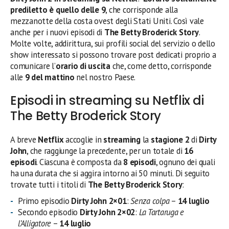
prediletto è quello delle 9
, che corrisponde alla
mezzanotte della costa ovest degli Stati Uniti. Così vale
anche per i nuovi episodi di
The Betty Broderick Story
.
Molte volte, addirittura, sui profili social del servizio o dello
show interessato si possono trovare post dedicati proprio a
comunicare l’
orario di uscita
che, come detto, corrisponde
alle
9 del mattino
nel nostro Paese.
Episodi in streaming su Netflix di
The Betty Broderick Story
A breve
Netflix
accoglie in
streaming
la
stagione 2
di
Dirty
John
, che raggiunge la precedente, per un totale di
16
episodi
. Ciascuna è composta da
8 episodi
, ognuno dei quali
ha una durata che si aggira intorno ai 50 minuti. Di seguito
trovate tutti i titoli di
The Betty Broderick Story
:
Primo episodio
Dirty John 2×01
:
Senza colpa
–
14 luglio
Secondo episodio
Dirty John
2×02
:
La Tartaruga e
l’Alligatore
–
14 luglio