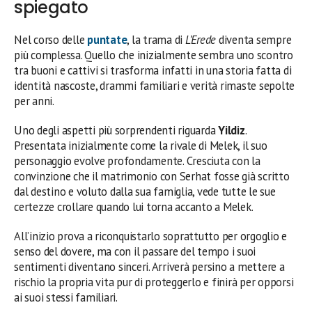
spiegato
Nel corso delle
puntate
, la trama di
L’Erede
diventa sempre
più complessa. Quello che inizialmente sembra uno scontro
tra buoni e cattivi si trasforma infatti in una storia fatta di
identità nascoste, drammi familiari e verità rimaste sepolte
per anni.
Uno degli aspetti più sorprendenti riguarda
Yildiz
.
Presentata inizialmente come la rivale di Melek, il suo
personaggio evolve profondamente. Cresciuta con la
convinzione che il matrimonio con Serhat fosse già scritto
dal destino e voluto dalla sua famiglia, vede tutte le sue
certezze crollare quando lui torna accanto a Melek.
All’inizio prova a riconquistarlo soprattutto per orgoglio e
senso del dovere, ma con il passare del tempo i suoi
sentimenti diventano sinceri. Arriverà persino a mettere a
rischio la propria vita pur di proteggerlo e finirà per opporsi
ai suoi stessi familiari.