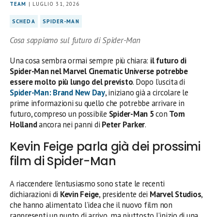
TEAM
| LUGLIO 31, 2026
SCHEDA
SPIDER-MAN
Cosa sappiamo sul futuro di Spider-Man
Una cosa sembra ormai sempre più chiara:
il futuro di
Spider-Man nel Marvel Cinematic Universe potrebbe
essere molto più lungo del previsto
. Dopo l’uscita di
Spider-Man: Brand New Day
, iniziano già a circolare le
prime informazioni su quello che potrebbe arrivare in
futuro, compreso un possibile
Spider-Man 5
con
Tom
Holland
ancora nei panni di
Peter Parker
.
Kevin Feige parla già dei prossimi
film di Spider-Man
A riaccendere l’entusiasmo sono state le recenti
dichiarazioni di
Kevin Feige
, presidente dei
Marvel Studios
,
che hanno alimentato l’idea che il nuovo film non
rappresenti un punto di arrivo, ma piuttosto l’inizio di una