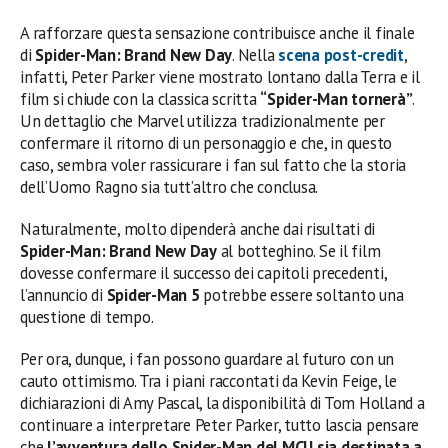
A rafforzare questa sensazione contribuisce anche il finale
di
Spider-Man: Brand New Day
. Nella
scena post-credit
,
infatti, Peter Parker viene mostrato lontano dalla Terra e il
film si chiude con la classica scritta
“Spider-Man tornerà”
.
Un dettaglio che Marvel utilizza tradizionalmente per
confermare il ritorno di un personaggio e che, in questo
caso, sembra voler rassicurare i fan sul fatto che la storia
dell’Uomo Ragno sia tutt’altro che conclusa.
Naturalmente, molto dipenderà anche dai risultati di
Spider-Man: Brand New Day
al botteghino. Se il film
dovesse confermare il successo dei capitoli precedenti,
l’annuncio di
Spider-Man 5
potrebbe essere soltanto una
questione di tempo.
Per ora, dunque, i fan possono guardare al futuro con un
cauto ottimismo. Tra i piani raccontati da Kevin Feige, le
dichiarazioni di Amy Pascal, la disponibilità di Tom Holland a
continuare a interpretare Peter Parker, tutto lascia pensare
che
l’avventura dello Spider-Man del MCU sia destinata a