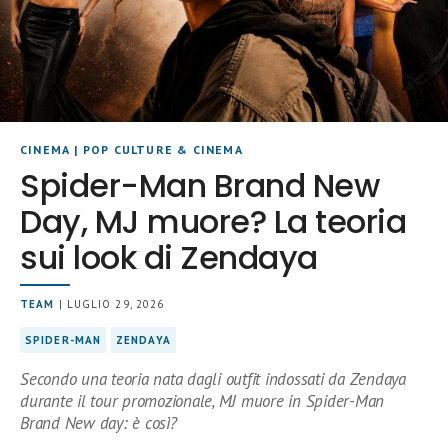
CINEMA
|
POP CULTURE & CINEMA
Spider-Man Brand New
Day, MJ muore? La teoria
sui look di Zendaya
TEAM
| LUGLIO 29, 2026
SPIDER-MAN
ZENDAYA
Secondo una teoria nata dagli outfit indossati da Zendaya
durante il tour promozionale, MJ muore in Spider-Man
Brand New day: è così?