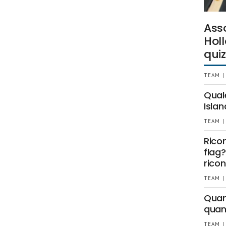
Ass
Holl
quiz
TEAM |
Qual
Islan
TEAM |
Rico
flag?
ricon
TEAM |
Quant
quan
TEAM |