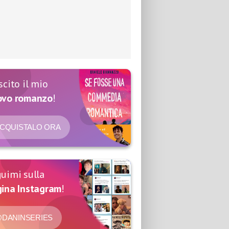
scito il mio
ovo romanzo
!
CQUISTALO ORA
uimi sulla
ina Instagram
!
DANINSERIES