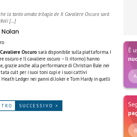
che la tanto amata trilogia de Il Cavaliere Oscuro sarà
itoli […]
r Nolan
uro
È u
l Cavaliere Oscuro
sarà disponibile sulla piattaforma. I
nu
ere oscuro e Il cavaliere oscuro – Il ritorno) hanno
, grazie anche alla performance di Christian Bale nei
ata cult per i suoi toni cupi e i suoi cattivi
A
eath Ledger nei panni di Joker e Tom Hardy in quelli
Seg
ETRO
SUCCESSIVO >
pag
@