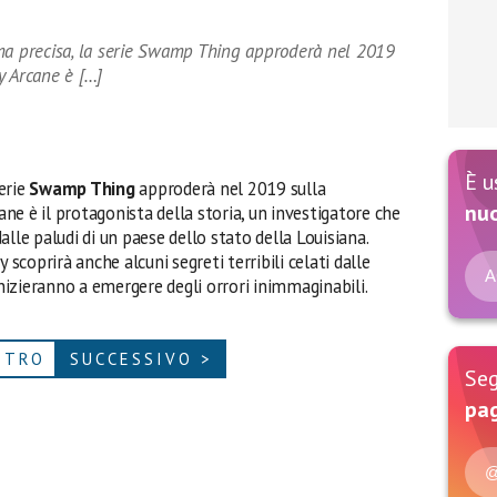
 precisa, la serie Swamp Thing approderà nel 2019
y Arcane è […]
È u
erie
Swamp Thing
approderà nel 2019 sulla
nu
e è il protagonista della storia, un investigatore che
lle paludi di un paese dello stato della Louisiana.
 scoprirà anche alcuni segreti terribili celati dalle
A
inizieranno a emergere degli orrori inimmaginabili.
ETRO
SUCCESSIVO >
Seg
pag
@