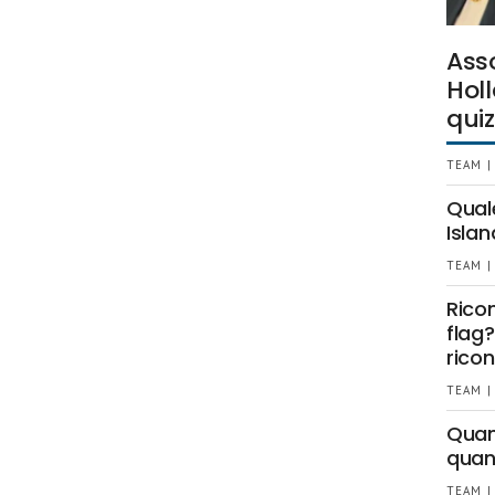
Ass
Holl
quiz
TEAM |
Qual
Islan
TEAM |
Rico
flag?
ricon
TEAM |
Quant
quan
TEAM |