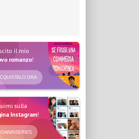
scito il mio
ovo romanzo
!
CQUISTALO ORA
uimi sulla
ina Instagram
!
DANINSERIES