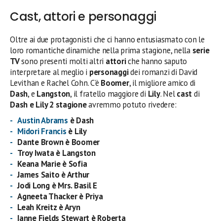
Cast, attori e personaggi
Oltre ai due protagonisti che ci hanno entusiasmato con le
loro romantiche dinamiche nella prima stagione, nella
serie
TV
sono presenti molti altri
attori
che hanno saputo
interpretare al meglio i
personaggi
dei romanzi di David
Levithan e Rachel Cohn. C’è
Boomer
, il migliore amico di
Dash
, e
Langston
, il fratello maggiore di
Lily
. Nel
cast
di
Dash e Lily 2 stagione
avremmo potuto rivedere:
Austin Abrams
è Dash
Midori Francis
è Lily
Dante Brown
è Boomer
Troy Iwata
è Langston
Keana Marie
è Sofia
James Saito
è Arthur
Jodi Long
è Mrs. Basil E
Agneeta Thacker
è Priya
Leah Kreitz
è Aryn
Ianne Fields Stewart
è Roberta