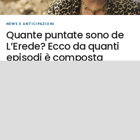
NEWS E ANTICIPAZIONI
Quante puntate sono de
L’Erede? Ecco da quanti
episodi è composta
TEAM
| AGOSTO 7, 2026
SERIE TURCHE
Quante puntate ha
L’Erede
è la nuova serie turca di Canale 5 che ha conquistato
il pubblico italiano con una storia ricca di colpi di scena,
intrighi familiari e passioni. Dopo il debutto in prima serata,
molti telespettatori si stanno chiedendo quante puntate
sono previste e quanto durerà la messa in onda in Italia.