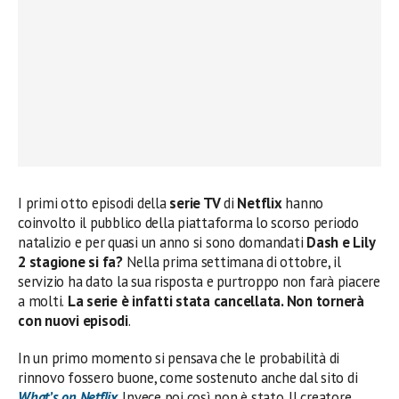
I primi otto episodi della
serie TV
di
Netflix
hanno
coinvolto il pubblico della piattaforma lo scorso periodo
natalizio e per quasi un anno si sono domandati
Dash e Lily
2 stagione si fa?
Nella prima settimana di ottobre, il
servizio ha dato la sua risposta e purtroppo non farà piacere
a molti.
La serie è infatti stata cancellata. Non tornerà
con nuovi episodi
.
In un primo momento si pensava che le probabilità di
rinnovo fossero buone, come sostenuto anche dal sito di
What’s on Netflix
. Invece poi così non è stato. Il creatore