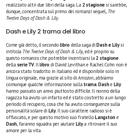
realizzato altri due libri della saga. La
2 stagione
si sarebbe,
dunque, concentrata sul primo dei romanzi sequel,
The
Twelve Days of Dash & Lily
.
Dash e Lily 2 trama del libro
Come già detto, il secondo
libro
della saga di
Dash e Lily
si
intitola
The Twelve Days of Dash & Lily
, ed è proprio su
questo romanzo che potrebbe incentrarsi la
2 stagione
della
serie TV
. Il
libro
di David Levithan e Rachel Cohn non è
ancora stato tradotto in italiano ed è disponibile solo in
lingua originale, ma grazie al sito di
Amazon
, abbiamo
comunque qualche informazione sulla
trama
.
Dash
e
Lily
hanno passato un anno piuttosto difficile. Il nonno della
ragazza ha avuto un infarto ed è stato costretto a un lungo
periodo di recupero, cosa che ha avuto conseguenze sulla
personalità solare di
Lily
. Il suo carattere radioso si è
offuscato, e per questo motivo suo fratello
Langston
e
Dash
, faranno squadra per aiutare
Lily
a ritrovare il suo
amore per la vita.