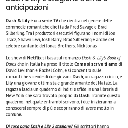
anticipazioni
Dash & Lily
è una
serie TV
che rientra nel genere delle
commedie romantiche diretta da Fred Savage e Brad
Silberling. Tra i produttori esecutivi figurano i nomi di Joe
Tracz, Shawn Levi, Josh Barry, Brad Silberling e anche del
celebre cantante dei Jonas Brothers, Nick Jonas.
Lo show di
Netflix
si basa sul romanzo
Dash & Lily’s Book of
Dares
che in Italia ha preso il titolo
Come si scrive ti amo
di
David Levithan e Rachel Cohn, e si concentra sulle
romantiche vicende di due giovani:
Dash
, un ragazzo cinico, e
Lily
una giovane ottimista e grande amante del Natale. La
ragazza lascia un quaderno di indizi e sfide in una libreria di
New York che sarà trovato proprio da
Dash
. Tramite questo
quaderno, nel quale entrambi scrivono, i due inizieranno a
conoscersi sempre di più e scopriranno di avere molto in
comune.
Di cosa parla Dash e Lily 2 stagione?
Gli scrittori hanno