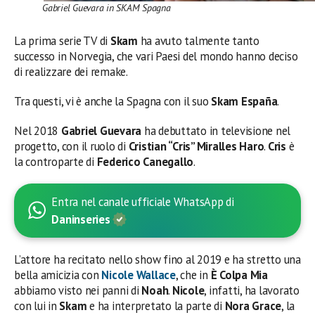
Gabriel Guevara in SKAM Spagna
La prima serie TV di
Skam
ha avuto talmente tanto
successo in Norvegia, che vari Paesi del mondo hanno deciso
di realizzare dei remake.
Tra questi, vi è anche la Spagna con il suo
Skam España
.
Nel 2018
Gabriel Guevara
ha debuttato in televisione nel
progetto, con il ruolo di
Cristian “Cris” Miralles Haro
.
Cris
è
la controparte di
Federico Canegallo
.
Entra nel canale ufficiale WhatsApp di
Daninseries
L’attore ha recitato nello show fino al 2019 e ha stretto una
bella amicizia con
Nicole Wallace
, che in
È Colpa Mia
abbiamo visto nei panni di
Noah
.
Nicole
, infatti, ha lavorato
con lui in
Skam
e ha interpretato la parte di
Nora Grace
, la