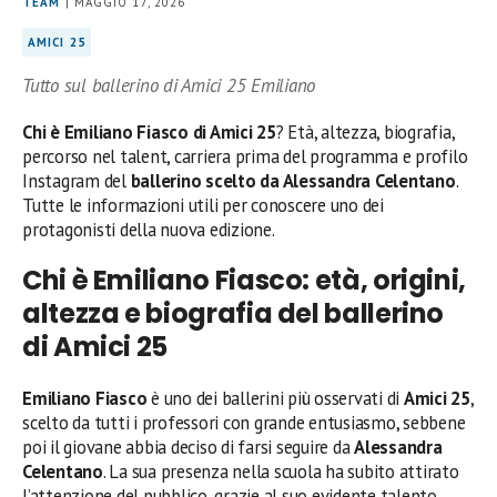
TEAM
| MAGGIO 17, 2026
AMICI 25
Tutto sul ballerino di Amici 25 Emiliano
Chi è Emiliano Fiasco di Amici 25
? Età, altezza, biografia,
percorso nel talent, carriera prima del programma e profilo
Instagram del
ballerino scelto da Alessandra Celentano
.
Tutte le informazioni utili per conoscere uno dei
protagonisti della nuova edizione.
Chi è Emiliano Fiasco: età, origini,
altezza e biografia del ballerino
di Amici 25
Emiliano Fiasco
è uno dei ballerini più osservati di
Amici 25
,
scelto da tutti i professori con grande entusiasmo, sebbene
poi il giovane abbia deciso di farsi seguire da
Alessandra
Celentano
. La sua presenza nella scuola ha subito attirato
l’attenzione del pubblico, grazie al suo evidente talento,