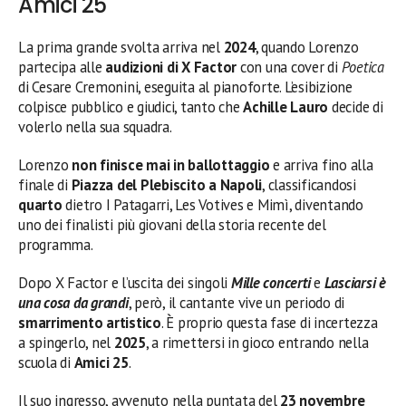
Amici 25
La prima grande svolta arriva nel
2024
, quando Lorenzo
partecipa alle
audizioni di X Factor
con una cover di
Poetica
di Cesare Cremonini, eseguita al pianoforte. L’esibizione
colpisce pubblico e giudici, tanto che
Achille Lauro
decide di
volerlo nella sua squadra.
Lorenzo
non finisce mai in ballottaggio
e arriva fino alla
finale di
Piazza del Plebiscito a Napoli
, classificandosi
quarto
dietro I Patagarri, Les Votives e Mimì, diventando
uno dei finalisti più giovani della storia recente del
programma.
Dopo X Factor e l’uscita dei singoli
Mille concerti
e
Lasciarsi è
una cosa da grandi
, però, il cantante vive un periodo di
smarrimento artistico
. È proprio questa fase di incertezza
a spingerlo, nel
2025
, a rimettersi in gioco entrando nella
scuola di
Amici 25
.
Il suo ingresso, avvenuto nella puntata del
23 novembre