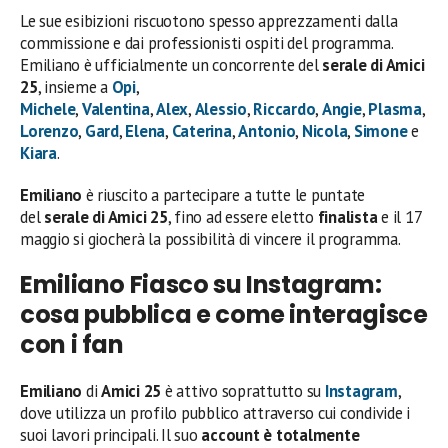
Le sue esibizioni riscuotono spesso apprezzamenti dalla
commissione e dai professionisti ospiti del programma.
Emiliano è ufficialmente un concorrente del
serale di Amici
25
, insieme a
Opi
,
Michele
,
Valentina
,
Alex
,
Alessio
,
Riccardo
,
Angie
,
Plasma
,
Lorenzo
,
Gard
,
Elena
,
Caterina
,
Antonio
,
Nicola
,
Simone
e
Kiara
.
Emiliano
è riuscito a partecipare a tutte le puntate
del
serale di Amici 25
, fino ad essere eletto
finalista
e il 17
maggio si giocherà la possibilità di vincere il programma.
Emiliano Fiasco su Instagram:
cosa pubblica e come interagisce
con i fan
Emiliano
di
Amici 25
è attivo soprattutto su
Instagram
,
dove utilizza un profilo pubblico attraverso cui condivide i
suoi lavori principali. Il suo
account è totalmente