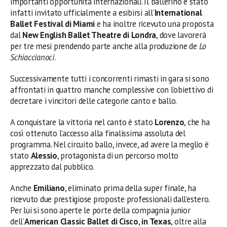
importanti opportunità internazionali. Il ballerino è stato
infatti invitato ufficialmente a esibirsi all’
International
Ballet Festival di Miami
e ha inoltre ricevuto una proposta
dal
New English Ballet Theatre di Londra
, dove lavorerà
per tre mesi prendendo parte anche alla produzione de
Lo
Schiaccianoci
.
Successivamente tutti i concorrenti rimasti in gara si sono
affrontati in quattro manche complessive con l’obiettivo di
decretare i vincitori delle categorie canto e ballo.
A conquistare la vittoria nel canto è stato
Lorenzo
, che ha
così ottenuto l’accesso alla finalissima assoluta del
programma. Nel circuito ballo, invece, ad avere la meglio è
stato
Alessio
, protagonista di un percorso molto
apprezzato dal pubblico.
Anche
Emiliano
, eliminato prima della super finale, ha
ricevuto due prestigiose proposte professionali dall’estero.
Per lui si sono aperte le porte della compagnia junior
dell’
American Classic Ballet di Cisco, in Texas
, oltre alla