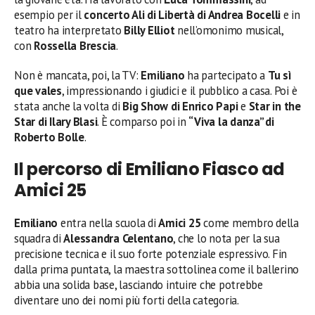
esempio per il
concerto Ali di Libertà di Andrea Bocelli
e in
teatro ha interpretato
Billy Elliot
nell’omonimo musical,
con
Rossella Brescia
.
Non è mancata, poi, la TV:
Emiliano
ha partecipato a
Tu sì
que vales
, impressionando i giudici e il pubblico a casa. Poi è
stata anche la volta di
Big Show di Enrico Papi
e
Star in the
Star di Ilary Blasi
. È comparso poi in
“Viva la danza” di
Roberto Bolle
.
Il percorso di Emiliano Fiasco ad
Amici 25
Emiliano
entra nella scuola di
Amici 25
come membro della
squadra di
Alessandra Celentano
, che lo nota per la sua
precisione tecnica e il suo forte potenziale espressivo. Fin
dalla prima puntata, la maestra sottolinea come il ballerino
abbia una solida base, lasciando intuire che potrebbe
diventare uno dei nomi più forti della categoria.