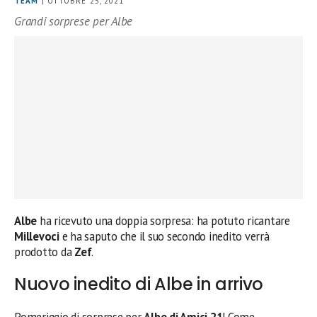
TEAM
| OTTOBRE 25, 2021
Grandi sorprese per Albe
Albe
ha ricevuto una doppia sorpresa: ha potuto ricantare
Millevoci
e ha saputo che il suo secondo inedito verrà
prodotto da
Zef
.
Nuovo inedito di Albe in arrivo
Pomeriggio di sorprese per
Albe di Amici 21
! Come