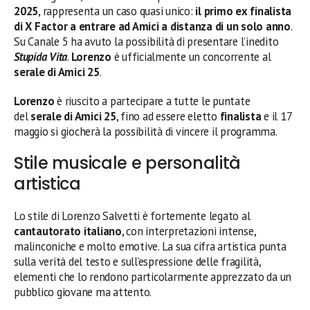
2025
, rappresenta un caso quasi unico:
il primo ex finalista
di X Factor a entrare ad Amici a distanza di un solo anno
.
Su Canale 5 ha avuto la possibilità di presentare l’inedito
Stupida Vita
.
Lorenzo
è ufficialmente un concorrente al
serale di Amici 25
.
Lorenzo
è riuscito a partecipare a tutte le puntate
del
serale di Amici 25
, fino ad essere eletto
finalista
e il 17
maggio si giocherà la possibilità di vincere il programma.
Stile musicale e personalità
artistica
Lo stile di Lorenzo Salvetti è fortemente legato al
cantautorato italiano
, con interpretazioni intense,
malinconiche e molto emotive. La sua cifra artistica punta
sulla verità del testo e sull’espressione delle fragilità,
elementi che lo rendono particolarmente apprezzato da un
pubblico giovane ma attento.