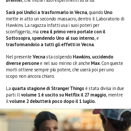
Sarà poi Undici a trasformarlo in Vecna
, quando
Uno
mette in atto un secondo massacro, dentro il Laboratorio di
Hawkins. La ragazza infatti usa i suoi poteri per
sconfiggerlo, ma
crea il primo vero portale con il
Sottosopra
,
spendendo Uno al suo interno
, e
trasformandolo a tutti gli effetti in Vecna
.
Nel presente
Vecna
sta colpendo
Hawkins
,
uccidendo
diverse persone
e nel suo mirino c’è anche
Max
. Con queste
morti ottiene sempre più potere, che userà poi per uno
scopo non ancora chiaro.
La
quarta stagione di Stranger Things
è stata divisa in due
parti. Il
volume 1 è uscito su Netflix il 27 maggio
, mentre
il
volume 2 debutterà poco dopo il 1 luglio.