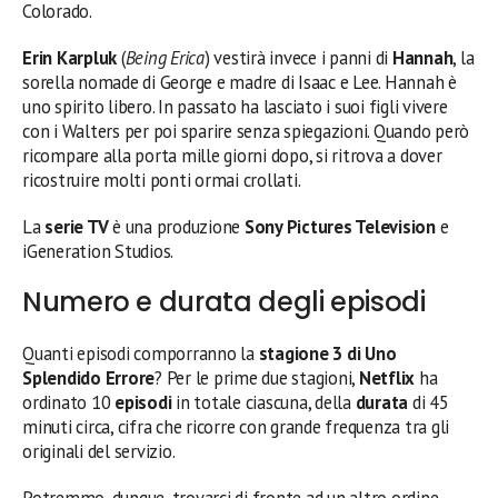
Colorado.
Erin Karpluk
(
Being Erica
) vestirà invece i panni di
Hannah
, la
sorella nomade di George e madre di Isaac e Lee. Hannah è
uno spirito libero. In passato ha lasciato i suoi figli vivere
con i Walters per poi sparire senza spiegazioni. Quando però
ricompare alla porta mille giorni dopo, si ritrova a dover
ricostruire molti ponti ormai crollati.
La
serie TV
è una produzione
Sony Pictures Television
e
iGeneration Studios.
Numero e durata degli episodi
Quanti episodi comporranno la
stagione 3 di Uno
Splendido Errore
? Per le prime due stagioni,
Netflix
ha
ordinato 10
episodi
in totale ciascuna, della
durata
di 45
minuti circa, cifra che ricorre con grande frequenza tra gli
originali del servizio.
Potremmo, dunque, trovarci di fronte ad un altro ordine