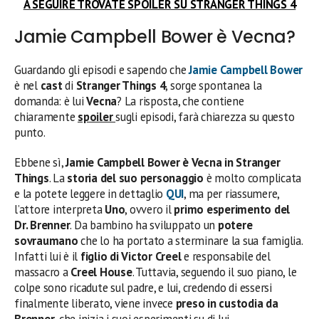
A SEGUIRE TROVATE SPOILER SU STRANGER THINGS 4
Jamie Campbell Bower è Vecna?
Guardando gli episodi e sapendo che
Jamie Campbell Bower
è nel
cast
di
Stranger Things 4
, sorge spontanea la
domanda: è lui
Vecna
? La risposta, che contiene
chiaramente
spoiler
sugli episodi, farà chiarezza su questo
punto.
Ebbene sì,
Jamie Campbell Bower è Vecna in Stranger
Things
. La
storia del suo personaggio
è molto complicata
e la potete leggere in dettaglio
QUI
, ma per riassumere,
l’attore interpreta
Uno
, ovvero il
primo esperimento del
Dr. Brenner
. Da bambino ha sviluppato un
potere
sovraumano
che lo ha portato a sterminare la sua famiglia.
Infatti lui è il
figlio di Victor Creel
e responsabile del
massacro a
Creel House
. Tuttavia, seguendo il suo piano, le
colpe sono ricadute sul padre, e lui, credendo di essersi
finalmente liberato, viene invece
preso in custodia da
Brenner
, che inizia i suoi esperimenti su di lui.