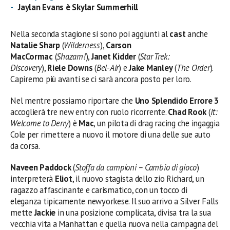
Jaylan Evans è Skylar Summerhill
Nella seconda stagione si sono poi aggiunti al
cast
anche
Natalie Sharp
(
Wilderness
),
Carson
MacCormac
(
Shazam!
),
Janet Kidder
(
Star Trek:
Discovery
),
Riele Downs
(
Bel-Air
) e
Jake Manley
(
The Order
).
Capiremo più avanti se ci sarà ancora posto per loro.
Nel mentre possiamo riportare che
Uno Splendido Errore 3
accoglierà tre new entry con ruolo ricorrente.
Chad Rook
(
It:
Welcome to Derry
) è
Mac
, un pilota di drag racing che ingaggia
Cole per rimettere a nuovo il motore di una delle sue auto
da corsa.
Naveen Paddock
(
Stoffa da campioni – Cambio di gioco
)
interpreterà
Eliot
, il nuovo stagista dello zio Richard, un
ragazzo affascinante e carismatico, con un tocco di
eleganza tipicamente newyorkese. Il suo arrivo a Silver Falls
mette
Jackie
in una posizione complicata, divisa tra la sua
vecchia vita a Manhattan e quella nuova nella campagna del