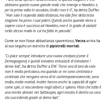
abbiamo questo nuovo grande male che emerge a Hawkins e,
per la prima volta in assoluto, Undici non è lì
“, ha detto Duffer.
“
Non solo è separata dalla distanza, ma alla fine della terza
stagione ha perso i suoi poteri. Quindi, anche quando viene a
sapere cosa è successo ad Hawkins, non è in grado di aiutarli
nello stesso modo in cui ha fatto in passato
“.
Come se non fosse abbastanza spaventoso,
Vecna
​​arriva ha
al suo seguito un esercito di
pipistrelli mortali
.
“Ci
piace sempre introdurre una nuova creatura (come il
Demogorgone) e quindi eravamo entusiasti di introdurre i
demo-bat
“, ha detto Duffer a EW. “
Forse uno di loro da solo
non è molto pericoloso, ma quando ce ne sono centinaia e
centinaia che vengono verso di te contemporaneamente, sono
molto, molto mortali
.
Inoltre hanno anche la capacità di agire
come spie, si nascondono negli alberi, e spiano. Visto che tutto è
una mente alveare nel Sottosopra, ogni mostro lì dentro sa cosa
sta succedendo grazie ai demo
-bat”.