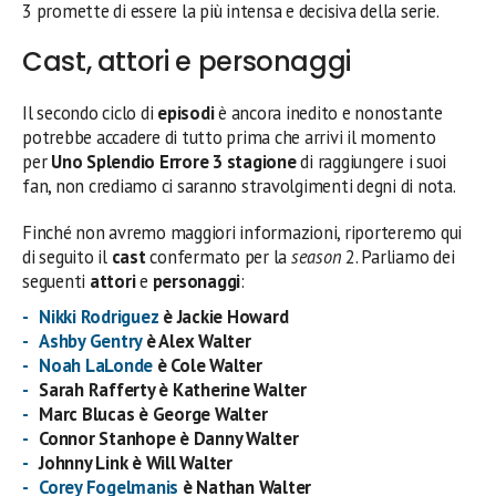
3 promette di essere la più intensa e decisiva della serie.
Cast, attori e personaggi
Il secondo ciclo di
episodi
è ancora inedito e nonostante
potrebbe accadere di tutto prima che arrivi il momento
per
Uno Splendio Errore 3 stagione
di raggiungere i suoi
fan, non crediamo ci saranno stravolgimenti degni di nota.
Finché non avremo maggiori informazioni, riporteremo qui
di seguito il
cast
confermato per la
season
2. Parliamo dei
seguenti
attori
e
personaggi
:
Nikki Rodriguez
è Jackie Howard
Ashby Gentry
è Alex Walter
Noah LaLonde
è Cole Walter
Sarah Rafferty è Katherine Walter
Marc Blucas è George Walter
Connor Stanhope è Danny Walter
Johnny Link è Will Walter
Corey Fogelmanis
è Nathan Walter