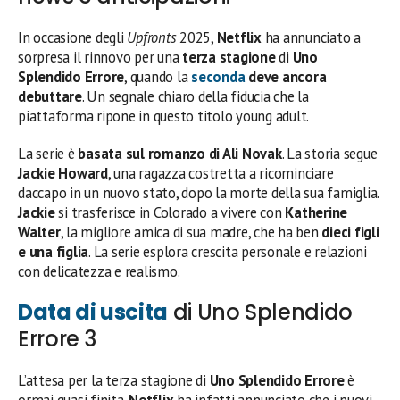
In occasione degli
Upfronts
2025,
Netflix
ha annunciato a
sorpresa il rinnovo per una
terza stagione
di
Uno
Splendido Errore
, quando la
seconda
deve ancora
debuttare
. Un segnale chiaro della fiducia che la
piattaforma ripone in questo titolo young adult.
La serie è
basata sul romanzo di Ali Novak
. La storia segue
Jackie Howard
, una ragazza costretta a ricominciare
daccapo in un nuovo stato, dopo la morte della sua famiglia.
Jackie
si trasferisce in Colorado a vivere con
Katherine
Walter
, la migliore amica di sua madre, che ha ben
dieci figli
e una figlia
. La serie esplora crescita personale e relazioni
con delicatezza e realismo.
Data di uscita
di Uno Splendido
Errore 3
L’attesa per la terza stagione di
Uno Splendido Errore
è
ormai quasi finita.
Netflix
ha infatti annunciato che i nuovi