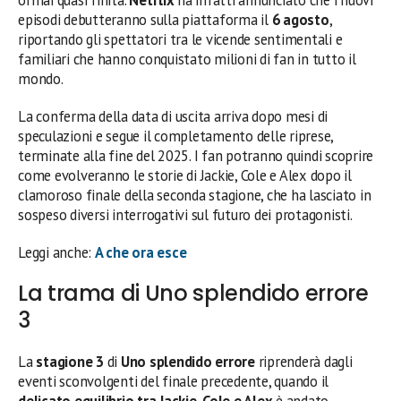
episodi debutteranno sulla piattaforma il
6 agosto
,
riportando gli spettatori tra le vicende sentimentali e
familiari che hanno conquistato milioni di fan in tutto il
mondo.
La conferma della data di uscita arriva dopo mesi di
speculazioni e segue il completamento delle riprese,
terminate alla fine del 2025. I fan potranno quindi scoprire
come evolveranno le storie di Jackie, Cole e Alex dopo il
clamoroso finale della seconda stagione, che ha lasciato in
sospeso diversi interrogativi sul futuro dei protagonisti.
Leggi anche:
A che ora esce
La trama di Uno splendido errore
3
La
stagione 3
di
Uno splendido errore
riprenderà dagli
eventi sconvolgenti del finale precedente, quando il
delicato equilibrio tra Jackie, Cole e Alex
è andato