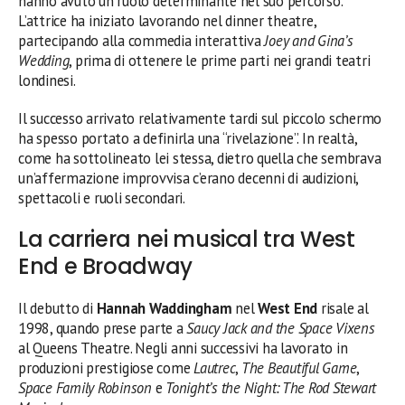
hanno avuto un ruolo determinante nel suo percorso.
L’attrice ha iniziato lavorando nel dinner theatre,
partecipando alla commedia interattiva
Joey and Gina’s
Wedding
, prima di ottenere le prime parti nei grandi teatri
londinesi.
Il successo arrivato relativamente tardi sul piccolo schermo
ha spesso portato a definirla una “rivelazione”. In realtà,
come ha sottolineato lei stessa, dietro quella che sembrava
un’affermazione improvvisa c’erano decenni di audizioni,
spettacoli e ruoli secondari.
La carriera nei musical tra West
End e Broadway
Il debutto di
Hannah Waddingham
nel
West End
risale al
1998, quando prese parte a
Saucy Jack and the Space Vixens
al Queens Theatre. Negli anni successivi ha lavorato in
produzioni prestigiose come
Lautrec
,
The Beautiful Game
,
Space Family Robinson
e
Tonight’s the Night: The Rod Stewart