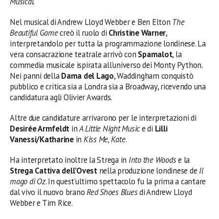
Musical
.
Nel musical di Andrew Lloyd Webber e Ben Elton
The
Beautiful Game
creò il ruolo di
Christine Warner
,
interpretandolo per tutta la programmazione londinese. La
vera consacrazione teatrale arrivò con
Spamalot
, la
commedia musicale ispirata all’universo dei Monty Python.
Nei panni della
Dama del Lago
, Waddingham conquistò
pubblico e critica sia a Londra sia a Broadway, ricevendo una
candidatura agli Olivier Awards.
Altre due candidature arrivarono per le interpretazioni di
Desirée Armfeldt
in
A Little Night Music
e di
Lilli
Vanessi/Katharine
in
Kiss Me, Kate
.
Ha interpretato inoltre la Strega in
Into the Woods
e la
Strega Cattiva dell’Ovest
nella produzione londinese de
Il
mago di Oz
. In quest’ultimo spettacolo fu la prima a cantare
dal vivo il nuovo brano
Red Shoes Blues
di Andrew Lloyd
Webber e Tim Rice.