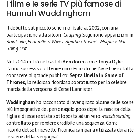
I film e le serie TV più famose di
Hannah Waddingham
Il debutto sul piccolo schermo risale al 2002, con una
partecipazione alla sitcom
Coupling
. Seguirono apparizioni in
Brookside
,
Footballers’ Wives
,
Agatha Christie’s Marple
e
Not
Going Out
.
Nel 2014 entrò nel cast di
Benidorm
come Tonya Dyke.
L’anno successivo ottenne uno dei ruoli che l’avrebbero fatta
conoscere al grande pubblico:
Septa Unella in Game of
Thrones
, la religiosa ricordata soprattutto per la celebre
marcia della vergogna di Cersei Lannister.
Waddingham
ha raccontato di aver girato alcune delle scene
più impegnative del personaggio poco dopo la nascita della
figlia e di essere stata sottoposta ad un vero
waterboarding
controllato per rendere credibile una sequenza. Come
ricordo del set ricevette l’iconica campana utilizzata durante
le scene della “vergogna”.