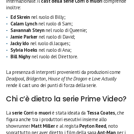
internazionale. Il
cast della serie Corri o muori
comprende
inoltre:
Ed Skrein
nel ruolo di Billy;
Calam Lynch
nel ruolo di Sam;
Savannah Steyn
nel ruolo di Queenie;
Jamie Parker
nel ruolo di David;
Jacky Ido
nel ruolo di Jacques;
Sylvia Hoeks
nel ruolo di Ana;
Bill Nighy
nel ruolo del Direttore.
La presenza di interpreti provenienti da produzioni come
Deadpool
,
Bridgerton
,
House of the Dragon
e
Love Actually
rende il cast uno dei punti di forza della serie.
Chi c’è dietro la serie Prime Video?
La
serie Corri o muori
è stata ideata da
Tessa Coates
, che
figura anche tra i produttori esecutivi insieme allo
showrunner
Matt Miller
e al regista
Peyton Reed
, noto
soprattutto per aver diretto i film della saga
Ant-Man
per i