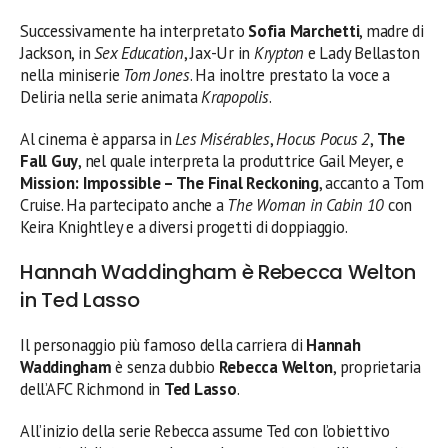
Successivamente ha interpretato
Sofia Marchetti
, madre di
Jackson, in
Sex Education
, Jax-Ur in
Krypton
e Lady Bellaston
nella miniserie
Tom Jones
. Ha inoltre prestato la voce a
Deliria nella serie animata
Krapopolis
.
Al cinema è apparsa in
Les Misérables
,
Hocus Pocus 2
,
The
Fall Guy
, nel quale interpreta la produttrice Gail Meyer, e
Mission: Impossible – The Final Reckoning
, accanto a Tom
Cruise. Ha partecipato anche a
The Woman in Cabin 10
con
Keira Knightley e a diversi progetti di doppiaggio.
Hannah Waddingham è Rebecca Welton
in Ted Lasso
Il personaggio più famoso della carriera di
Hannah
Waddingham
è senza dubbio
Rebecca Welton
, proprietaria
dell’AFC Richmond in
Ted Lasso
.
All’inizio della serie Rebecca assume Ted con l’obiettivo