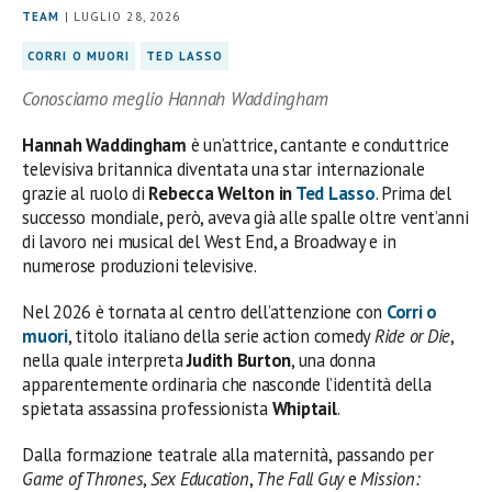
TEAM
| LUGLIO 28, 2026
CORRI O MUORI
TED LASSO
Conosciamo meglio Hannah Waddingham
Hannah Waddingham
è un’attrice, cantante e conduttrice
televisiva britannica diventata una star internazionale
grazie al ruolo di
Rebecca Welton in
Ted Lasso
. Prima del
successo mondiale, però, aveva già alle spalle oltre vent’anni
di lavoro nei musical del West End, a Broadway e in
numerose produzioni televisive.
Nel 2026 è tornata al centro dell’attenzione con
Corri o
muori
, titolo italiano della serie action comedy
Ride or Die
,
nella quale interpreta
Judith Burton
, una donna
apparentemente ordinaria che nasconde l’identità della
spietata assassina professionista
Whiptail
.
Dalla formazione teatrale alla maternità, passando per
Game of Thrones
,
Sex Education
,
The Fall Guy
e
Mission: