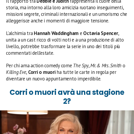
Il rapporto tra
Debbie e Judith
rappresenta il cuore della
storia, ma intorno alla loro amicizia ruotano inseguimenti,
missioni segrete, criminali internazionali e un umorismo che
alleggerisce anche i momenti di maggiore tensione.
L’alchimia tra
Hannah Waddingham
e
Octavia Spencer
,
unita a un cast ricco di volti noti e a una produzione di alto
livello, potrebbe trasformare la serie in uno dei titoli più
commentati dell’estate.
Per chi ama action comedy come
The Spy
,
Mr. & Mrs. Smith
o
Killing Eve
,
Corri o muori
ha tutte le carte in regola per
diventare un nuovo appuntamento imperdibile.
Corri o muori avrà una stagione
2?