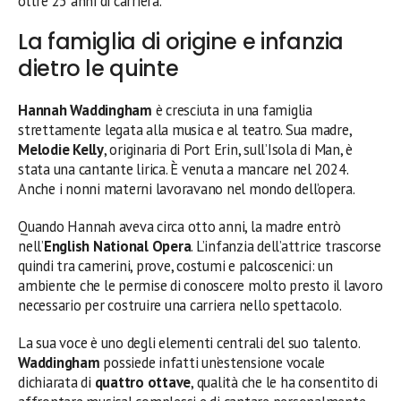
oltre 25 anni di carriera.
La famiglia di origine e infanzia
dietro le quinte
Hannah Waddingham
è cresciuta in una famiglia
strettamente legata alla musica e al teatro. Sua madre,
Melodie Kelly
, originaria di Port Erin, sull’Isola di Man, è
stata una cantante lirica. È venuta a mancare nel 2024.
Anche i nonni materni lavoravano nel mondo dell’opera.
Quando Hannah aveva circa otto anni, la madre entrò
nell’
English National Opera
. L’infanzia dell’attrice trascorse
quindi tra camerini, prove, costumi e palcoscenici: un
ambiente che le permise di conoscere molto presto il lavoro
necessario per costruire una carriera nello spettacolo.
La sua voce è uno degli elementi centrali del suo talento.
Waddingham
possiede infatti un’estensione vocale
dichiarata di
quattro ottave
, qualità che le ha consentito di