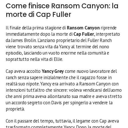
Come finisce Ransom Canyon: la
morte di Cap Fuller
Il finale della prima stagione di
Ransom Canyon
riprende
immediatamente dopo la morte di
Cap Fuller
, interpretato
da James Brolin. L’anziano proprietario del Fuller Ranch
viene trovato senza vita da Yancy al termine del nono
episodio, lasciando un vuoto enorme nella comunità e
soprattutto nella vita di Ellie.
Cap aveva accolto
Yancy Grey
come nuovo lavoratore del
ranch senza sapere inizialmente che il ragazzo fosse in
realtà suo nipote. Yancy era arrivato a Ransom Canyon con
intenzioni tutt’altro che sincere: voleva vendicarsi dell’uomo
che anni prima aveva allontanato sua madre e aveva stretto
un accordo segreto con Davis per spingerlo a vendere la
proprietà.
Con il passare del tempo, tuttavia, il legame con Cap aveva
trasformato completamente Yancy. Dopo la morte del