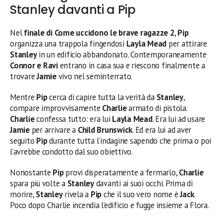
Stanley davanti a Pip
Nel
finale di Come uccidono le brave ragazze 2
,
Pip
organizza una trappola fingendosi
Layla Mead
per attirare
Stanley
in un edificio abbandonato. Contemporaneamente
Connor e Ravi
entrano in casa sua e riescono finalmente a
trovare
Jamie
vivo nel seminterrato.
Mentre
Pip
cerca di capire tutta la verità da
Stanley
,
compare improvvisamente
Charlie
armato di pistola.
Charlie
confessa tutto: era lui
Layla Mead
. Era lui ad usare
Jamie
per arrivare a
Child Brunswick
. Ed era lui ad aver
seguito
Pip
durante tutta l’indagine sapendo che prima o poi
l’avrebbe condotto dal suo obiettivo.
Nonostante
Pip
provi disperatamente a fermarlo,
Charlie
spara più volte a
Stanley
davanti ai suoi occhi. Prima di
morire,
Stanley
rivela a
Pip
che il suo vero nome è
Jack
.
Poco dopo Charlie incendia l’edificio e fugge insieme a Flora.