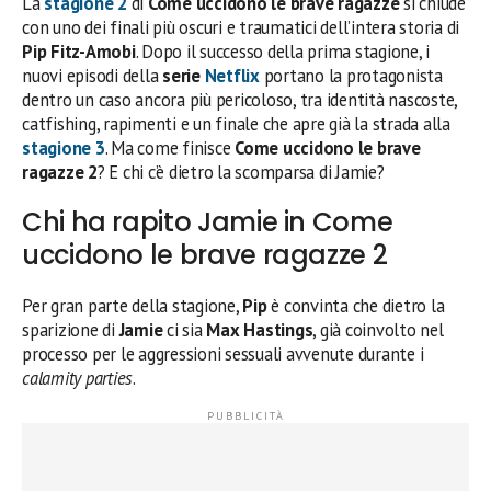
La
stagione 2
di
Come uccidono le brave ragazze
si chiude
con uno dei finali più oscuri e traumatici dell’intera storia di
Pip Fitz-Amobi
. Dopo il successo della prima stagione, i
nuovi episodi della
serie
Netflix
portano la protagonista
dentro un caso ancora più pericoloso, tra identità nascoste,
catfishing, rapimenti e un finale che apre già la strada alla
stagione 3
. Ma come finisce
Come uccidono le brave
ragazze
2
? E chi c’è dietro la scomparsa di Jamie?
Chi ha rapito Jamie in Come
uccidono le brave ragazze 2
Per gran parte della stagione,
Pip
è convinta che dietro la
sparizione di
Jamie
ci sia
Max Hastings
, già coinvolto nel
processo per le aggressioni sessuali avvenute durante i
calamity parties
.