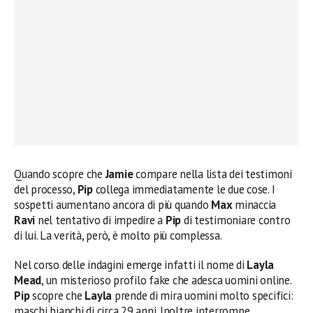
Quando scopre che
Jamie
compare nella lista dei testimoni
del processo,
Pip
collega immediatamente le due cose. I
sospetti aumentano ancora di più quando
Max
minaccia
Ravi
nel tentativo di impedire a
Pip
di testimoniare contro
di lui. La verità, però, è molto più complessa.
Nel corso delle indagini emerge infatti il nome di
Layla
Mead
, un misterioso profilo fake che adesca uomini online.
Pip
scopre che
Layla
prende di mira uomini molto specifici:
maschi bianchi di circa 29 anni. Inoltre interrompe