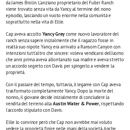
da James Brolin. L’anziano proprietario del Fuller Ranch
viene trovato senza vita da Yancy al termine del nono
episodio, lasciando un vuoto enorme nella comunità e
soprattutto nella vita di Ellie.
Cap aveva accolto
Yancy Grey
come nuovo lavoratore del
ranch senza sapere inizialmente che il ragazzo fosse in
realtà suo nipote. Yancy era arrivato a Ransom Canyon con
intenzioni tutt’altro che sincere: voleva vendicarsi dell’uomo
che anni prima aveva allontanato sua madre e aveva stretto
un accordo segreto con Davis per spingerlo a vendere la
proprietà.
Con il passare del tempo, tuttavia, il legame con Cap aveva
trasformato completamente Yancy. Dopo la morte del
nonno, il giovane decide inizialmente di concludere la
vendita del terreno alla
Austin Water & Power
, rispettando
l’accordo stipulato con Davis.
Ellie lo convince però che Cap non avrebbe mai voluto
vedere la proprietà finire nelle mani della società. Anche