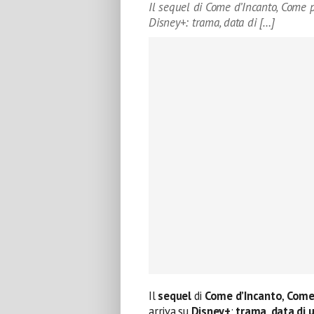
Il sequel di Come d’Incanto, Come pe
Disney+: trama, data di […]
Il
sequel
di
Come d’Incanto
,
Come 
arriva su
Disney+
:
trama
,
data di 