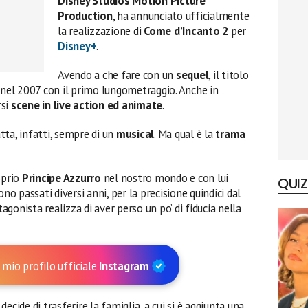
Disney Studios Motion Picture
Production
, ha annunciato ufficialmente
la realizzazione di
Come d’Incanto 2
per
Disney+
.
Avendo a che fare con un
sequel
, il titolo
i nel 2007 con il primo lungometraggio. Anche in
si
scene in live action ed animate
.
tta, infatti, sempre di un
musical
. Ma qual è la
trama
oprio
Principe Azzurro
nel nostro mondo e con lui
QUIZ
no passati diversi anni, per la precisione quindici dal
gonista realizza di aver perso un po’ di fiducia nella
 mio profilo ufficiale
Instagram
, decide di trasferire la famiglia, a cui si è aggiunta una