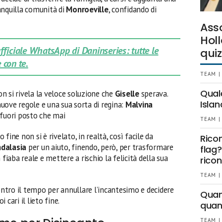
ranquilla comunità di
Monroeville
, confidando di
Ass
Holl
 ufficiale WhatsApp di Daninseries: tutte le
quiz
 con te.
TEAM |
Qual
n si rivela la veloce soluzione che
Giselle
sperava.
Islan
uove regole e una sua sorta di regina:
Malvina
fuori posto che mai
TEAM |
o fine non si è rivelato, in realtà, così facile da
Rico
dalasia
per un aiuto, finendo, però, per trasformare
flag?
 fiaba reale e mettere a rischio la felicità della sua
ricon
TEAM |
ontro il tempo per annullare l’incantesimo e decidere
Quant
i cari il lieto fine.
quan
TEAM |