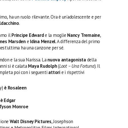
ultimo, ha un ruolo rilevante. Ora è un’adolescente e per
aldacchino
.
iamo il
Principe Edward
e la moglie
Nancy
Tremaine
,
mes Marsden
e
Idina Menzel
. A differenza del primo
est’ultima ha una canzone per sé.
ndon e la sua Narissa. La
nuova antagonista
della
panni si è calata
Maya Rudolph
(
Loot – Una Fortuna
). Il
mpleta poi con i seguenti
attori
e i rispettivi
y
)
è Rosaleen
è Edgar
 Tyson Monroe
zione
Walt Disney Pictures
, Josephson
tions e Metropolitan Films International.