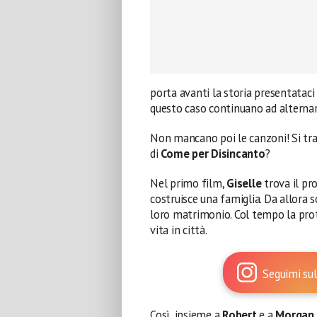
porta avanti la storia presentatac
questo caso continuano ad alternar
Non mancano poi le canzoni! Si tra
di
Come per Disincanto
?
Nel primo film,
Giselle
trova il pr
costruisce una famiglia. Da allora so
loro matrimonio. Col tempo la prota
vita in città.
Seguimi sul
Così, insieme a
Robert
e a
Morgan