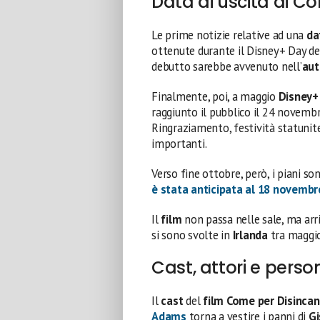
Data di uscita di C
Le prime notizie relative ad una
da
ottenute durante il Disney+ Day de
debutto sarebbe avvenuto nell’
aut
Finalmente, poi, a maggio
Disney+
raggiunto il pubblico il 24 novemb
Ringraziamento, festività statunit
importanti.
Verso fine ottobre, però, i piani s
è stata anticipata al 18 novemb
Il
film
non passa nelle sale, ma arr
si sono svolte in
Irlanda
tra maggio 
Cast, attori e pers
Il
cast
del
film Come per Disinca
Adams
torna a vestire i panni di
Gi