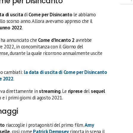
ome per Disincanto
ta di uscita
di
Come per Disincanto
le abbiamo
llo scorso anno. Allora avevamo appreso che il
unno 2022
.
ha annunciato che
Come d’Incanto 2
avrebbe
re 2022, in concomitanza con il Giorno del
ense, durante la quale ricorrono annualmente uscite
ono cambiati:
la data di uscita di Come per Disincanto
re 2022
.
iva direttamente in
streaming
. Le
riprese
del
sequel
e i primi giorni di agosto 2021.
onaggi
nto
riaccoglie i protagonisti del primo film.
Amy
selle
, così come
Patrick Dempsey
riporta in scena il