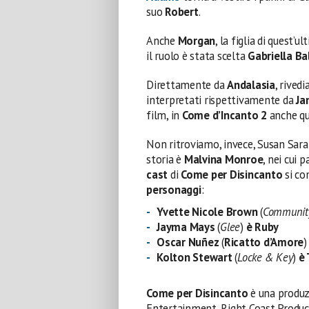
suo
Robert
.
Anche
Morgan
, la figlia di quest’
il ruolo è stata scelta
Gabriella B
Direttamente da
Andalasia
, rived
interpretati rispettivamente da
Ja
film, in
Come d’Incanto 2
anche qu
Non ritroviamo, invece, Susan Sara
storia è
Malvina Monroe
, nei cui 
cast
di
Come per Disincanto
si co
personaggi
:
Yvette Nicole Brown
(
Communit
Jayma Mays
(
Glee
)
è Ruby
Oscar Nuñez
(
Ricatto d’Amore
)
Kolton Stewart
(
Locke & Key
)
è
Come per Disincanto
è una produ
Entertainment, Right Coast Produc