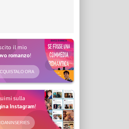
scito il mio
ovo romanzo
!
CQUISTALO ORA
uimi sulla
ina Instagram
!
DANINSERIES