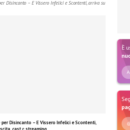
r Disincanto – E Vissero Infelici e Scontenti, arriva su
È u
nu
A
Seg
pag
per Disincanto
– E Vissero Infelici e Scontenti
,
@
uscita
,
cast
e
streaming
.