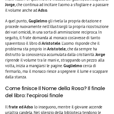
Jorge
, che continua ad incitare l’uomo a sfogliare e a passare
il volume anche ad
Adso
.
A quel punto,
Guglielmo
gli rivela la propria dotazione e
procede nuovamente nell’illustrargli la propria ricostruzione
dei vari omicidi, in una sorta di ammirazione reciproca. In
seguito, il frate domanda al monaco cos’avesse di tanto
spaventoso il libro di
Aristotele
. L’uomo risponde che il
problema sta proprio in
Aristotele
, che da sempre ha
distrutto la conoscenza accumulata dalla cristianità.
Jorge
riprende il volume tra le mani e, strappando un pezzo alla
volta, inizia a mangiarsi le pagine.
Guglielmo
cerca di
fermarlo, ma il monaco riesce a spegnere il lume e scappare
dalla stanza.
Come finisce Il Nome della Rosa? Il finale
del libro: l’ecpirosi finale
Il
frate ed Adso
lo inseguono, mentre il giovane accende
un’altra candela. Nel silenzio della biblioteca tendono le