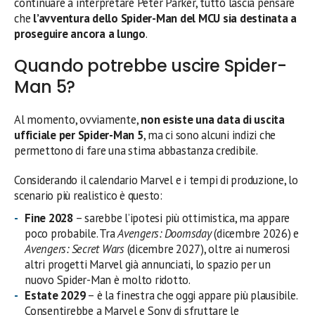
continuare a interpretare Peter Parker, tutto lascia pensare
che
l’avventura dello Spider-Man del MCU sia destinata a
proseguire ancora a lungo
.
Quando potrebbe uscire Spider-
Man 5?
Al momento, ovviamente,
non esiste una data di uscita
ufficiale per Spider-Man 5
, ma ci sono alcuni indizi che
permettono di fare una stima abbastanza credibile.
Considerando il calendario Marvel e i tempi di produzione, lo
scenario più realistico è questo:
Fine 2028
– sarebbe l’ipotesi più ottimistica, ma appare
poco probabile. Tra
Avengers: Doomsday
(dicembre 2026) e
Avengers: Secret Wars
(dicembre 2027), oltre ai numerosi
altri progetti Marvel già annunciati, lo spazio per un
nuovo Spider-Man è molto ridotto.
Estate 2029
– è la finestra che oggi appare più plausibile.
Consentirebbe a Marvel e Sony di sfruttare le