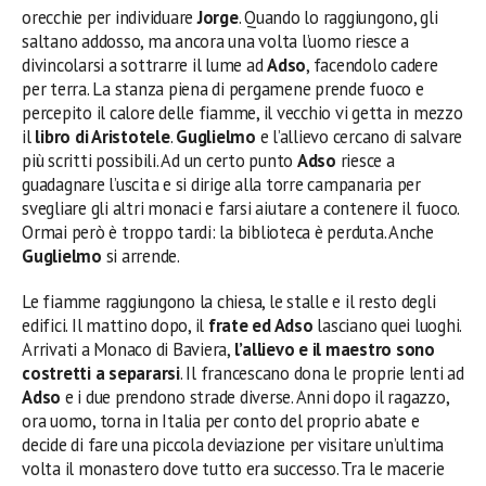
orecchie per individuare
Jorge
. Quando lo raggiungono, gli
saltano addosso, ma ancora una volta l’uomo riesce a
divincolarsi a sottrarre il lume ad
Adso
, facendolo cadere
per terra. La stanza piena di pergamene prende fuoco e
percepito il calore delle fiamme, il vecchio vi getta in mezzo
il
libro di Aristotele
.
Guglielmo
e l’allievo cercano di salvare
più scritti possibili. Ad un certo punto
Adso
riesce a
guadagnare l’uscita e si dirige alla torre campanaria per
svegliare gli altri monaci e farsi aiutare a contenere il fuoco.
Ormai però è troppo tardi: la biblioteca è perduta. Anche
Guglielmo
si arrende.
Le fiamme raggiungono la chiesa, le stalle e il resto degli
edifici. Il mattino dopo, il
frate ed Adso
lasciano quei luoghi.
Arrivati a Monaco di Baviera,
l’allievo e il maestro sono
costretti a separarsi
. Il francescano dona le proprie lenti ad
Adso
e i due prendono strade diverse. Anni dopo il ragazzo,
ora uomo, torna in Italia per conto del proprio abate e
decide di fare una piccola deviazione per visitare un’ultima
volta il monastero dove tutto era successo. Tra le macerie