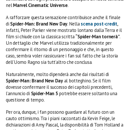
nel
Marvel Cinematic Universe
.
A rafforzare questa sensazione contribuisce anche il finale
di
Spider-Man: Brand New Day
. Nella
scena post-credit
,
infatti, Peter Parker viene mostrato lontano dalla Terra e il
film si chiude con la classica scritta
“Spider-Man tornerà”
.
Un dettaglio che Marvel utilizza tradizionalmente per
confermare il ritorno di un personaggio e che, in questo
caso, sembra voler rassicurare i fan sul fatto che la storia
dell’Uomo Ragno sia tutt’altro che conclusa.
Naturalmente, molto dipenderà anche dai risultati di
Spider-Man: Brand New Day
al botteghino. Se il film
dovesse confermare il successo dei capitoli precedenti,
l’annuncio di
Spider-Man 5
potrebbe essere soltanto una
questione di tempo.
Per ora, dunque, i fan possono guardare al futuro con un
cauto ottimismo. Tra i piani raccontati da Kevin Feige, le
dichiarazioni di Amy Pascal, la disponibilità di Tom Holland a