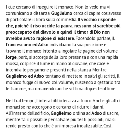
I due cercano di inseguire il monaco. Non lo vedo ma vi
comunicano a distanza.
Guglielmo
cerca di capire cos’avesse
di particolare il libro sulla commedia.
Il vecchio risponde
che, poiché il riso uccide la paura, nessuno si sarebbe più
preoccupato del diavolo e quindi il timor di Dio non
avrebbe avuto ragione di esistere
. Facendolo parlare,
il
francescano ed Adso
individuano la sua posizione e
trovano il monaco intento a ingoiare le pagine del volume.
Jorge
, però, si accorge della loro presenza e con una rapida
mossa, colpisce il lume in mano al giovane, che cade e
incendia le pergamene presenti nella stanza. Mentre
Guglielmo ed Adso
tentano di mettere in salvi gli scritti, il
monaco fugge di nuovo col volume, riuscendo a gettarlo tra
le fiamme, ma rimanendo anche vittima di queste ultime.
Nel frattempo, l’intera biblioteca va a fuoco. Anche gli altri
monaci se ne accorgono e cercano di ridurre i danni.
All’interno dell’edificio,
Guglielmo
ordina ad
Adso
di uscire,
mentre fa il possibile per salvare più testi possibili, ma si
rende presto conto che è un’impresa irrealizzabile. Così,