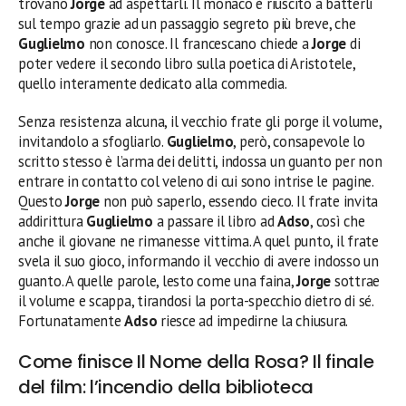
trovano
Jorge
ad aspettarli. Il monaco è riuscito a batterli
sul tempo grazie ad un passaggio segreto più breve, che
Guglielmo
non conosce. Il francescano chiede a
Jorge
di
poter vedere il secondo libro sulla poetica di Aristotele,
quello interamente dedicato alla commedia.
Senza resistenza alcuna, il vecchio frate gli porge il volume,
invitandolo a sfogliarlo.
Guglielmo
, però, consapevole lo
scritto stesso è l’arma dei delitti, indossa un guanto per non
entrare in contatto col veleno di cui sono intrise le pagine.
Questo
Jorge
non può saperlo, essendo cieco. Il frate invita
addirittura
Guglielmo
a passare il libro ad
Adso
, così che
anche il giovane ne rimanesse vittima. A quel punto, il frate
svela il suo gioco, informando il vecchio di avere indosso un
guanto. A quelle parole, lesto come una faina,
Jorge
sottrae
il volume e scappa, tirandosi la porta-specchio dietro di sé.
Fortunatamente
Adso
riesce ad impedirne la chiusura.
Come finisce Il Nome della Rosa? Il finale
del film: l’incendio della biblioteca