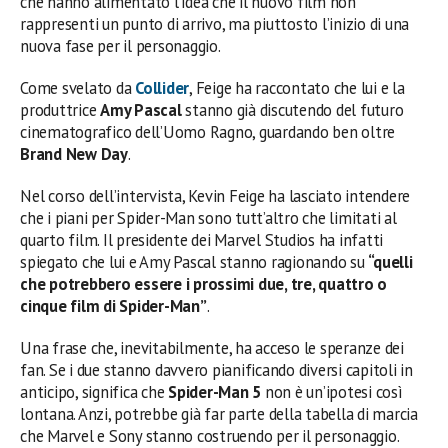
che hanno alimentato l’idea che il nuovo film non
rappresenti un punto di arrivo, ma piuttosto l’inizio di una
nuova fase per il personaggio.
Come svelato da
Collider
, Feige ha raccontato che lui e la
produttrice
Amy Pascal
stanno già discutendo del futuro
cinematografico dell’Uomo Ragno, guardando ben oltre
Brand New Day
.
Nel corso dell’intervista, Kevin Feige ha lasciato intendere
che i piani per Spider-Man sono tutt’altro che limitati al
quarto film. Il presidente dei Marvel Studios ha infatti
spiegato che lui e Amy Pascal stanno ragionando su
“quelli
che potrebbero essere i prossimi due, tre, quattro o
cinque film di Spider-Man”
.
Una frase che, inevitabilmente, ha acceso le speranze dei
fan. Se i due stanno davvero pianificando diversi capitoli in
anticipo, significa che
Spider-Man 5
non è un’ipotesi così
lontana. Anzi, potrebbe già far parte della tabella di marcia
che Marvel e Sony stanno costruendo per il personaggio.