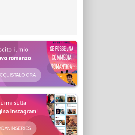
scito il mio
ovo romanzo
!
CQUISTALO ORA
uimi sulla
ina Instagram
!
DANINSERIES