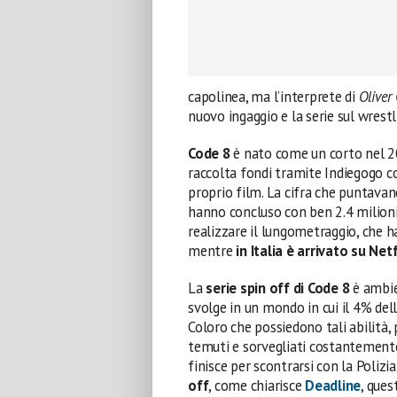
capolinea, ma l’interprete di
Oliver
nuovo ingaggio e la serie sul wrestl
Code 8
è nato come un corto nel 
raccolta fondi tramite Indiegogo con
proprio film. La cifra che puntavano
hanno concluso con ben 2.4 milioni.
realizzare il lungometraggio, che h
mentre
in Italia è arrivato su Netf
La
serie spin off di Code 8
è ambien
svolge in un mondo in cui il 4% del
Coloro che possiedono tali abilità,
temuti e sorvegliati costantement
finisce per scontrarsi con la Poliz
off
, come chiarisce
Deadline
, ques