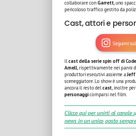
collaborare con
Garrett
, uno spacc
pericoloso traffico gestito da polizio
Cast, attori e pers
Seguimi sul
Il
cast della serie spin off di Cod
Amell
, rispettivamente nei panni 
produttori esecutivi assieme a
Jeff
sceneggiatore. Lo show è una prod
ancora il resto del
cast
, inoltre pe
personaggi
comparsi nel film.
Clicca qui per unirti al canale
news in un unico posto sempre