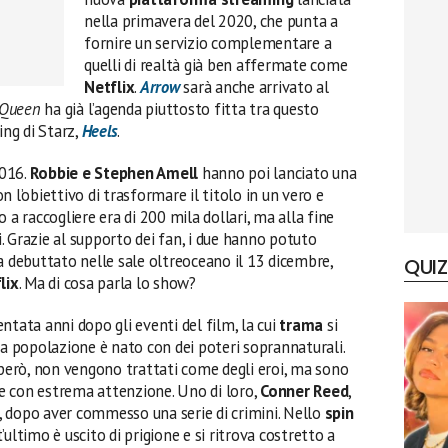
nella primavera del 2020, che punta a
fornire un servizio complementare a
quelli di realtà già ben affermate come
Netflix
.
Arrow
sarà anche arrivato al
 Queen
ha già l’agenda piuttosto fitta tra questo
ing di Starz,
Heels
.
2016.
Robbie e Stephen Amell
hanno poi lanciato una
 l’obiettivo di trasformare il titolo in un vero e
 a raccogliere era di 200 mila dollari, ma alla fine
 Grazie al supporto dei fan, i due hanno potuto
a debuttato nelle sale oltreoceano il 13 dicembre,
QUIZ
lix
. Ma di cosa parla lo show?
tata anni dopo gli eventi del film, la cui
trama
si
la popolazione è nato con dei poteri soprannaturali.
 però, non vengono trattati come degli eroi, ma sono
e con estrema attenzione. Uno di loro,
Conner Reed
,
ia, dopo aver commesso una serie di crimini. Nello
spin
t’ultimo è uscito di prigione e si ritrova costretto a