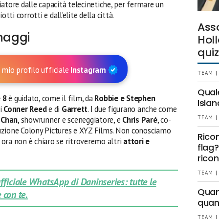
iatore dalle capacità telecinetiche, per fermare un
tti corrotti e dall’elite della città.
Ass
onaggi
Holl
quiz
 mio profilo ufficiale
Instagram
TEAM |
Qual
e 8
è guidato, come il film, da
Robbie e Stephen
Islan
di
Conner Reed
e di
Garrett
. I due figurano anche come
TEAM |
 Chan
, showrunner e sceneggiatore, e
Chris Paré
, co-
uzione Colony Pictures e XYZ Films. Non conosciamo
Rico
r ora non è chiaro se ritroveremo altri
attori e
flag?
ricon
TEAM |
 ufficiale WhatsApp di Daninseries: tutte le
Quant
 con te.
quan
TEAM |