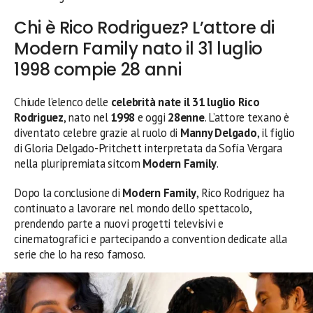
Chi è Rico Rodriguez? L’attore di
Modern Family nato il 31 luglio
1998 compie 28 anni
Chiude l’elenco delle
celebrità nate il 31 luglio
Rico
Rodriguez
, nato nel
1998
e oggi
28enne
. L’attore texano è
diventato celebre grazie al ruolo di
Manny Delgado
, il figlio
di Gloria Delgado-Pritchett interpretata da Sofía Vergara
nella pluripremiata sitcom
Modern Family
.
Dopo la conclusione di
Modern Family
, Rico Rodriguez ha
continuato a lavorare nel mondo dello spettacolo,
prendendo parte a nuovi progetti televisivi e
cinematografici e partecipando a convention dedicate alla
serie che lo ha reso famoso.