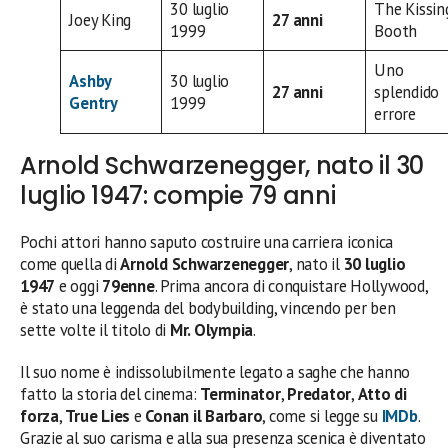
30 luglio
The Kissin
Joey King
27 anni
1999
Booth
Uno
Ashby
30 luglio
27 anni
splendido
Gentry
1999
errore
Arnold Schwarzenegger, nato il 30
luglio 1947: compie 79 anni
Pochi attori hanno saputo costruire una carriera iconica
come quella di
Arnold Schwarzenegger
, nato il
30 luglio
1947
e oggi
79enne
. Prima ancora di conquistare Hollywood,
è stato una leggenda del bodybuilding, vincendo per ben
sette volte il titolo di
Mr. Olympia
.
Il suo nome è indissolubilmente legato a saghe che hanno
fatto la storia del cinema:
Terminator
,
Predator
,
Atto di
forza
,
True Lies
e
Conan il Barbaro
, come si legge su
IMDb
.
Grazie al suo carisma e alla sua presenza scenica è diventato