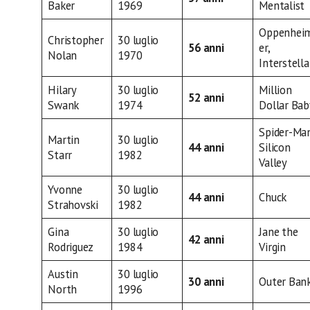
Baker
1969
Mentalist
Oppenhei
Christopher
30 luglio
56 anni
er,
Nolan
1970
Interstella
Hilary
30 luglio
Million
52 anni
Swank
1974
Dollar Bab
Spider-Ma
Martin
30 luglio
44 anni
Silicon
Starr
1982
Valley
Yvonne
30 luglio
44 anni
Chuck
Strahovski
1982
Gina
30 luglio
Jane the
42 anni
Rodriguez
1984
Virgin
Austin
30 luglio
30 anni
Outer Ban
North
1996