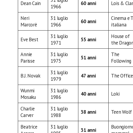
31 luglio
Dean Cain
60 anni
Lois & Cla
1966
Neri
31 luglio
Cinema e 
60 anni
Marcorè
1966
italiana
31 luglio
House of
Eve Best
55 anni
1971
the Drago
Annie
31 luglio
The
51 anni
Parisse
1975
Following
31 luglio
B.J. Novak
47 anni
The Office
1979
Wunmi
31 luglio
40 anni
Loki
Mosaku
1986
Charlie
31 luglio
38 anni
Teen Wolf
Carver
1988
Beatrice
31 luglio
Buongiorn
31 anni