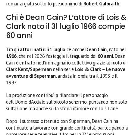
romanzi gialli sotto lo pseudonimo di
Robert Galbraith
.
Chi è Dean Cain? L’attore di Lois &
Clark nato il 31 luglio 1966 compie
60 anni
Tra gli
attori nati il 31 luglio
c’è anche
Dean Cain
, nato nel
1966
, che nel 2026 festeggia il traguardo dei
60 anni
. Dean
Cain è entrato nell’immaginario collettivo grazie al ruolo di
Clark Kent/Superman
nella serie
Lois & Clark – Le nuove
avventure di Superman
, andata in onda tra il 1993 e il
1997.
La produzione contribuì a rilanciare il personaggio
dell’Uomo d’Acciaio sul piccolo schermo, puntando non solo
sull’azione ma anche sulla storia d’amore con Lois Lane.
Dopo il successo ottenuto con Superman, Dean Cain ha
continuato a lavorare con grande continuità, partecipando a
numerose serie televisive, film per la TV e produzioni