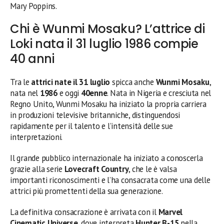
Mary Poppins.
Chi è Wunmi Mosaku? L’attrice di
Loki nata il 31 luglio 1986 compie
40 anni
Tra le
attrici nate il 31 luglio
spicca anche
Wunmi Mosaku
,
nata nel
1986
e oggi
40enne
. Nata in Nigeria e cresciuta nel
Regno Unito, Wunmi Mosaku ha iniziato la propria carriera
in produzioni televisive britanniche, distinguendosi
rapidamente per il talento e l’intensità delle sue
interpretazioni.
Il grande pubblico internazionale ha iniziato a conoscerla
grazie alla serie
Lovecraft Country
, che le è valsa
importanti riconoscimenti e l’ha consacrata come una delle
attrici più promettenti della sua generazione.
La definitiva consacrazione è arrivata con il
Marvel
Cinematic Universe
, dove interpreta
Hunter B-15
nella