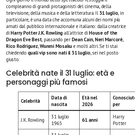
compleanno di grandi protagonisti del cinema, della
televisione, della musica e della letteratura. Il
31 luglio
, in
particolare, è una data che accomuna alcuni dei nomi più
amati dal pubblico internazionale e italiano: dalla creatrice
di
Harry Potter
J.K. Rowling
all’attrice di
House of the
Dragon
Eve Best
, passando per
Dean Cain
,
Neri Marcorè
,
Rico Rodriguez
,
Wunmi Mosaku
e molti altri. Se ti stai
chiedendo
quali vip sono nati il 31 luglio
, sei nel posto
giusto.
Celebrità nate il 31 luglio: età e
personaggi più famosi
Data di
Età nel
Conosciut
Celebrità
nascita
2026
per
31 luglio
Harry
J.K. Rowling
61 anni
1965
Potter