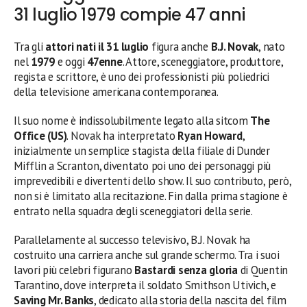
31 luglio 1979 compie 47 anni
Tra gli
attori nati il 31 luglio
figura anche
B.J. Novak
, nato
nel
1979
e oggi
47enne
. Attore, sceneggiatore, produttore,
regista e scrittore, è uno dei professionisti più poliedrici
della televisione americana contemporanea.
Il suo nome è indissolubilmente legato alla sitcom
The
Office (US)
. Novak ha interpretato
Ryan Howard
,
inizialmente un semplice stagista della filiale di Dunder
Mifflin a Scranton, diventato poi uno dei personaggi più
imprevedibili e divertenti dello show. Il suo contributo, però,
non si è limitato alla recitazione. Fin dalla prima stagione è
entrato nella squadra degli sceneggiatori della serie.
Parallelamente al successo televisivo, B.J. Novak ha
costruito una carriera anche sul grande schermo. Tra i suoi
lavori più celebri figurano
Bastardi senza gloria
di Quentin
Tarantino, dove interpreta il soldato Smithson Utivich, e
Saving Mr. Banks
, dedicato alla storia della nascita del film