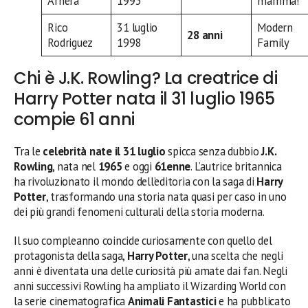
Arnera
1995
mamma!
Rico
31 luglio
Modern
28 anni
Rodriguez
1998
Family
Chi è J.K. Rowling? La creatrice di
Harry Potter nata il 31 luglio 1965
compie 61 anni
Tra le
celebrità nate il 31 luglio
spicca senza dubbio
J.K.
Rowling
, nata nel
1965
e oggi
61enne
. L’autrice britannica
ha rivoluzionato il mondo dell’editoria con la saga di
Harry
Potter
, trasformando una storia nata quasi per caso in uno
dei più grandi fenomeni culturali della storia moderna.
Il suo compleanno coincide curiosamente con quello del
protagonista della saga,
Harry Potter
, una scelta che negli
anni è diventata una delle curiosità più amate dai fan. Negli
anni successivi Rowling ha ampliato il Wizarding World con
la serie cinematografica
Animali Fantastici
e ha pubblicato