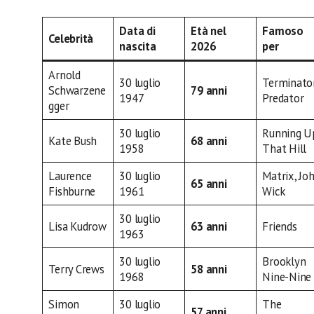
Data di
Età nel
Famoso
Celebrità
nascita
2026
per
Arnold
30 luglio
Terminator
Schwarzene
79 anni
1947
Predator
gger
30 luglio
Running U
Kate Bush
68 anni
1958
That Hill
Laurence
30 luglio
Matrix, Jo
65 anni
Fishburne
1961
Wick
30 luglio
Lisa Kudrow
63 anni
Friends
1963
30 luglio
Brooklyn
Terry Crews
58 anni
1968
Nine-Nine
Simon
30 luglio
The
57 anni