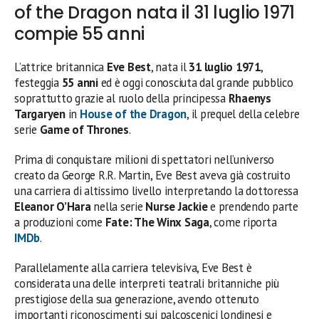
of the Dragon nata il 31 luglio 1971
compie 55 anni
L’attrice britannica
Eve Best
, nata il
31 luglio 1971
,
festeggia
55 anni
ed è oggi conosciuta dal grande pubblico
soprattutto grazie al ruolo della principessa
Rhaenys
Targaryen
in
House of the Dragon
, il prequel della celebre
serie
Game of Thrones
.
Prima di conquistare milioni di spettatori nell’universo
creato da George R.R. Martin, Eve Best aveva già costruito
una carriera di altissimo livello interpretando la dottoressa
Eleanor O’Hara
nella serie
Nurse Jackie
e prendendo parte
a produzioni come
Fate: The Winx Saga
, come riporta
IMDb
.
Parallelamente alla carriera televisiva, Eve Best è
considerata una delle interpreti teatrali britanniche più
prestigiose della sua generazione, avendo ottenuto
importanti riconoscimenti sui palcoscenici londinesi e