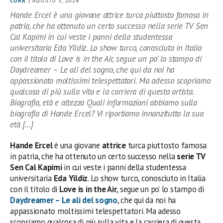
CORA
| AGOSTO 3, 2026
Hande Ercel è una giovane attrice turca piuttosto famosa in
patria, che ha ottenuto un certo successo nella serie TV Sen
Cal Kapimi in cui veste i panni della studentessa
universitaria Eda Yildiz. Lo show turco, conosciuto in Italia
con il titolo di Love is in the Air, segue un po’ lo stampo di
Daydreamer – Le ali del sogno, che qui da noi ha
appassionato moltissimi telespettatori. Ma adesso scopriamo
qualcosa di più sulla vita e la carriera di questa artista.
Biografia, età e altezza Quali informazioni abbiamo sulla
biografia di Hande Ercel? Vi riportiamo innanzitutto la sua
età […]
Hande Ercel
è una giovane
attrice
turca piuttosto famosa
in patria, che ha ottenuto un certo successo nella
serie TV
Sen Cal Kapimi
in cui veste i panni della studentessa
universitaria
Eda Yildiz
. Lo show turco, conosciuto in Italia
con il titolo di
Love is in the Air
, segue un po’ lo stampo di
Daydreamer – Le ali del sogno
, che qui da noi ha
appassionato moltissimi telespettatori. Ma adesso
scopriamo qualcosa di più sulla vita e la carriera di questa