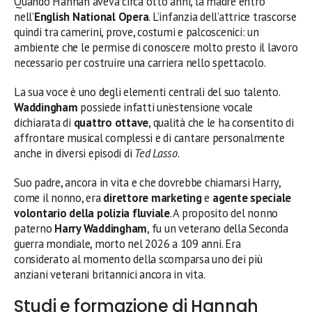
Quando Hannah aveva circa otto anni, la madre entrò
nell’
English National Opera
. L’infanzia dell’attrice trascorse
quindi tra camerini, prove, costumi e palcoscenici: un
ambiente che le permise di conoscere molto presto il lavoro
necessario per costruire una carriera nello spettacolo.
La sua voce è uno degli elementi centrali del suo talento.
Waddingham
possiede infatti un’estensione vocale
dichiarata di
quattro ottave
, qualità che le ha consentito di
affrontare musical complessi e di cantare personalmente
anche in diversi episodi di
Ted Lasso
.
Suo padre, ancora in vita e che dovrebbe chiamarsi Harry,
come il nonno, era
direttore marketing
e
agente speciale
volontario della polizia fluviale
. A proposito del nonno
paterno
Harry Waddingham
, fu un veterano della Seconda
guerra mondiale, morto nel 2026 a 109 anni. Era
considerato al momento della scomparsa uno dei più
anziani veterani britannici ancora in vita.
Studi e formazione di Hannah