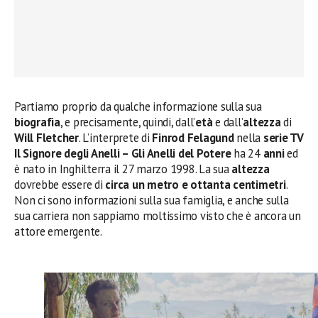
Partiamo proprio da qualche informazione sulla sua
biografia
, e precisamente, quindi, dall’
età
e dall’
altezza
di
Will Fletcher
. L’interprete di
Finrod Felagund
nella
serie TV
Il Signore degli Anelli – Gli Anelli del Potere
ha 24
anni
ed
è nato in Inghilterra il 27 marzo 1998. La sua
altezza
dovrebbe essere di
circa un metro e ottanta centimetri
.
Non ci sono informazioni sulla sua famiglia, e anche sulla
sua carriera non sappiamo moltissimo visto che è ancora un
attore emergente.