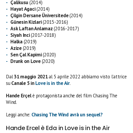
Çalikusu
(2014)
Hayat Agaci
(2014)
Çilgin Dersane Üniversitede
(2014)
Günesin Kizlari
(2015-2016)
Ask Laftan Anlamaz
(2016-2017)
Siyah Inci
(2017-2018)
Halka
(2019)
Azize
(2019)
Sen Çal Kapimi
(2020)
Drunk on Love
(2020)
Dal
31 maggio 2021
al 5 aprile 2022 abbiamo visto l’attrice
su
Canale 5 in
Love is in the Air
.
Hande Erçel
è protagonista anche del film Chasing The
Wind.
Leggi anche:
Chasing The Wind avrà un sequel?
Hande Ercel è Eda in Love is in the Air