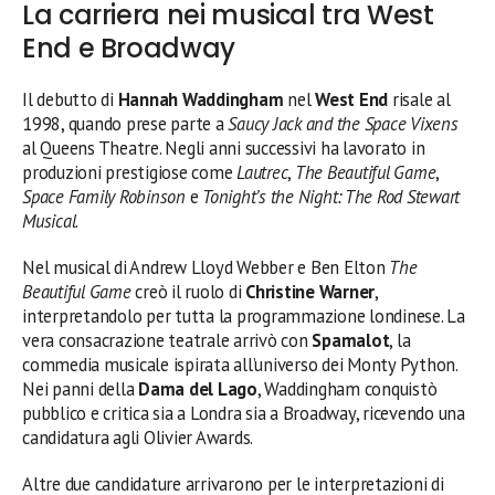
La carriera nei musical tra West
End e Broadway
Il debutto di
Hannah Waddingham
nel
West End
risale al
1998, quando prese parte a
Saucy Jack and the Space Vixens
al Queens Theatre. Negli anni successivi ha lavorato in
produzioni prestigiose come
Lautrec
,
The Beautiful Game
,
Space Family Robinson
e
Tonight’s the Night: The Rod Stewart
Musical
.
Nel musical di Andrew Lloyd Webber e Ben Elton
The
Beautiful Game
creò il ruolo di
Christine Warner
,
interpretandolo per tutta la programmazione londinese. La
vera consacrazione teatrale arrivò con
Spamalot
, la
commedia musicale ispirata all’universo dei Monty Python.
Nei panni della
Dama del Lago
, Waddingham conquistò
pubblico e critica sia a Londra sia a Broadway, ricevendo una
candidatura agli Olivier Awards.
Altre due candidature arrivarono per le interpretazioni di