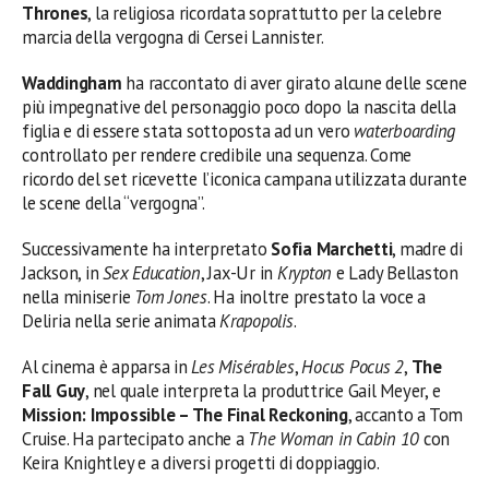
Thrones
, la religiosa ricordata soprattutto per la celebre
marcia della vergogna di Cersei Lannister.
Waddingham
ha raccontato di aver girato alcune delle scene
più impegnative del personaggio poco dopo la nascita della
figlia e di essere stata sottoposta ad un vero
waterboarding
controllato per rendere credibile una sequenza. Come
ricordo del set ricevette l’iconica campana utilizzata durante
le scene della “vergogna”.
Successivamente ha interpretato
Sofia Marchetti
, madre di
Jackson, in
Sex Education
, Jax-Ur in
Krypton
e Lady Bellaston
nella miniserie
Tom Jones
. Ha inoltre prestato la voce a
Deliria nella serie animata
Krapopolis
.
Al cinema è apparsa in
Les Misérables
,
Hocus Pocus 2
,
The
Fall Guy
, nel quale interpreta la produttrice Gail Meyer, e
Mission: Impossible – The Final Reckoning
, accanto a Tom
Cruise. Ha partecipato anche a
The Woman in Cabin 10
con
Keira Knightley e a diversi progetti di doppiaggio.