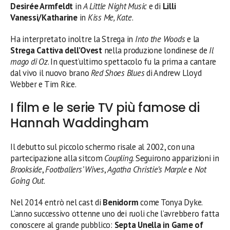
Desirée Armfeldt
in
A Little Night Music
e di
Lilli
Vanessi/Katharine
in
Kiss Me, Kate
.
Ha interpretato inoltre la Strega in
Into the Woods
e la
Strega Cattiva dell’Ovest
nella produzione londinese de
Il
mago di Oz
. In quest’ultimo spettacolo fu la prima a cantare
dal vivo il nuovo brano
Red Shoes Blues
di Andrew Lloyd
Webber e Tim Rice.
I film e le serie TV più famose di
Hannah Waddingham
Il debutto sul piccolo schermo risale al 2002, con una
partecipazione alla sitcom
Coupling
. Seguirono apparizioni in
Brookside
,
Footballers’ Wives
,
Agatha Christie’s Marple
e
Not
Going Out
.
Nel 2014 entrò nel cast di
Benidorm
come Tonya Dyke.
L’anno successivo ottenne uno dei ruoli che l’avrebbero fatta
conoscere al grande pubblico:
Septa Unella in Game of