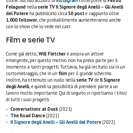
storie. Sul suo account di
Instagram
l’interprete di
Finrod
Felagund
nella
serie TV Il Signore degli Anelli – Gli Anelli
del Potere
ha pubblicato circa
50 post
e raggiunto oltre
1.000 follower
, che probabilmente aumenteranno anche
con lo show che lo vede nel cast.
Film e serie TV
Come già detto,
Will Fletcher
è ancora un attore
emergente, per questo motivo non ha preso parte per il
momento a tanti progetti. Tuttavia, ha già recitato sia in un
cortometraggio, che in un
film
per il grande schermo.
Inoltre, ha ottenuto un ruolo nella
serie TV
de
Il Signore
degli Anelli
, e quindi la possibilità di prendere parte a un
lavoro molto importante. Qui di seguito vi riportiamo i titoli
di tutti i suoi progetti.
Conversations at Dusk
(2021)
The Road Dance
(2021)
Il Signore degli Anelli – Gli Anelli del Potere
(2022)