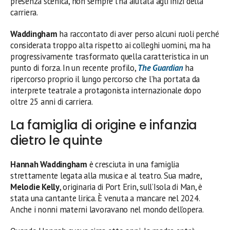
presenza scenica, non sempre l’ha aiutata agli inizi della
carriera.
Waddingham
ha raccontato di aver perso alcuni ruoli perché
considerata troppo alta rispetto ai colleghi uomini, ma ha
progressivamente trasformato quella caratteristica in un
punto di forza. In un recente profilo,
The Guardian
ha
ripercorso proprio il lungo percorso che l’ha portata da
interprete teatrale a protagonista internazionale dopo
oltre 25 anni di carriera.
La famiglia di origine e infanzia
dietro le quinte
Hannah Waddingham
è cresciuta in una famiglia
strettamente legata alla musica e al teatro. Sua madre,
Melodie Kelly
, originaria di Port Erin, sull’Isola di Man, è
stata una cantante lirica. È venuta a mancare nel 2024.
Anche i nonni materni lavoravano nel mondo dell’opera.