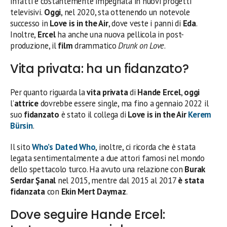
infatti è costantemente impegnata in nuovi progetti
televisivi.
Oggi
, nel 2020, sta ottenendo un notevole
successo in
Love is in the Air
, dove veste i panni di
Eda
.
Inoltre,
Ercel
ha anche una nuova pellicola in post-
produzione, il
film
drammatico
Drunk on Love
.
Vita privata: ha un fidanzato?
Per quanto riguarda la
vita privata
di
Hande Ercel
,
oggi
l’
attrice
dovrebbe essere single, ma fino a gennaio 2022 il
suo
fidanzato
è stato il collega di
Love is in the Air
Kerem
Bürsin
.
Il sito
Who’s Dated Who
, inoltre, ci ricorda che è stata
legata sentimentalmente a due attori famosi nel mondo
dello spettacolo turco. Ha avuto una relazione con
Burak
Serdar Şanal
nel 2015, mentre dal 2015 al 2017
è stata
fidanzata
con
Ekin Mert Daymaz
.
Dove seguire Hande Ercel: