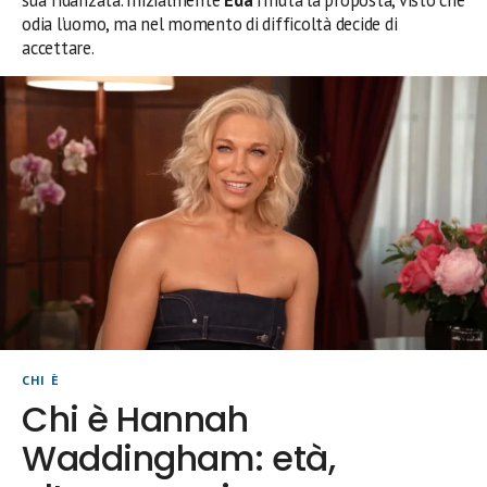
sua fidanzata. Inizialmente
Eda
rifiuta la proposta, visto che
odia l’uomo, ma nel momento di difficoltà decide di
accettare.
CHI È
Chi è Hannah
Waddingham: età,