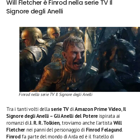
Will Fletcher è Finrod nella serie TV Il
Signore degli Anelli
Finrod nella serie TV Il Signore degli Anelli
Tra i tanti volti della
serie TV
di
Amazon Prime Video
,
Il
Signore degli Anelli – Gli Anelli del Potere
ispirata ai
romanzi di
J. R. R. Tolkien
, troviamo anche l’artista
Will
Fletcher
nei panni del personaggio di
Finrod Felagund
.
Finrod
fa parte del mondo di Arda ed è il fratello di