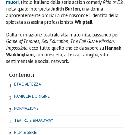
muori
, titolo italiano della serie action comedy
Ride or Die
,
nella quale interpreta
Judith Burton
, una donna
apparentemente ordinaria che nasconde l’identità della
spietata assassina professionista
Whiptail
.
Dalla formazione teatrale alla maternità, passando per
Game of Thrones
,
Sex Education
,
The Fall Guy
e
Mission:
Impossible
, ecco tutto quello che c’è da sapere su
Hannah
Waddingham
, compresi età, altezza, famiglia, vita
sentimentale e social network.
Contenuti
ETÀ E ALTEZZA
FAMIGLIA D'ORIGINE
FORMAZIONE
TEATRO E BROADWAY
FILM E SERIE