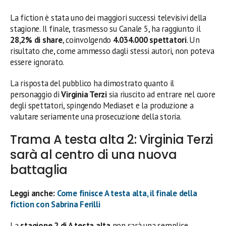
La fiction è stata uno dei maggiori successi televisivi della
stagione. Il finale, trasmesso su Canale 5, ha raggiunto il
28,2% di share
, coinvolgendo
4.034.000 spettatori
. Un
risultato che, come ammesso dagli stessi autori, non poteva
essere ignorato.
La risposta del pubblico ha dimostrato quanto il
personaggio di
Virginia Terzi
sia riuscito ad entrare nel cuore
degli spettatori, spingendo Mediaset e la produzione a
valutare seriamente una prosecuzione della storia.
Trama A testa alta 2: Virginia Terzi
sarà al centro di una nuova
battaglia
Leggi anche:
Come finisce A testa alta, il finale della
fiction con Sabrina Ferilli
La
stagione 2 di A testa alta
non sarà una semplice