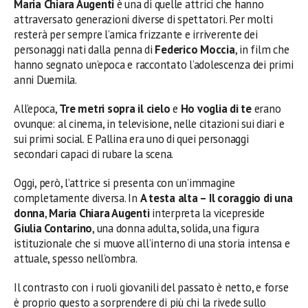
Maria Chiara Augenti
è una di quelle attrici che hanno
attraversato generazioni diverse di spettatori. Per molti
resterà per sempre l’amica frizzante e irriverente dei
personaggi nati dalla penna di
Federico Moccia
, in film che
hanno segnato un’epoca e raccontato l’adolescenza dei primi
anni Duemila.
All’epoca,
Tre metri sopra il cielo
e
Ho voglia di te
erano
ovunque: al cinema, in televisione, nelle citazioni sui diari e
sui primi social. E Pallina era uno di quei personaggi
secondari capaci di rubare la scena.
Oggi, però, l’attrice si presenta con un’immagine
completamente diversa. In
A testa alta – Il coraggio di una
donna
,
Maria Chiara Augenti
interpreta la vicepreside
Giulia Contarino
, una donna adulta, solida, una figura
istituzionale che si muove all’interno di una storia intensa e
attuale, spesso nell’ombra.
Il contrasto con i ruoli giovanili del passato è netto, e forse
è proprio questo a sorprendere di più chi la rivede sullo