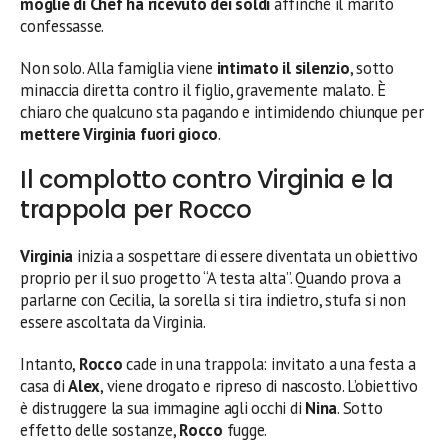
moglie di Chef ha ricevuto dei soldi
affinché il marito
confessasse.
Non solo. Alla famiglia viene
intimato il silenzio
, sotto
minaccia diretta contro il figlio, gravemente malato. È
chiaro che qualcuno sta pagando e intimidendo chiunque per
mettere Virginia fuori gioco
.
Il complotto contro Virginia e la
trappola per Rocco
Virginia
inizia a sospettare di essere diventata un obiettivo
proprio per il suo progetto “A testa alta”. Quando prova a
parlarne con Cecilia, la sorella si tira indietro, stufa si non
essere ascoltata da Virginia.
Intanto,
Rocco
cade in una trappola: invitato a una festa a
casa di
Alex
, viene drogato e ripreso di nascosto. L’obiettivo
è distruggere la sua immagine agli occhi di
Nina
. Sotto
effetto delle sostanze,
Rocco
fugge.