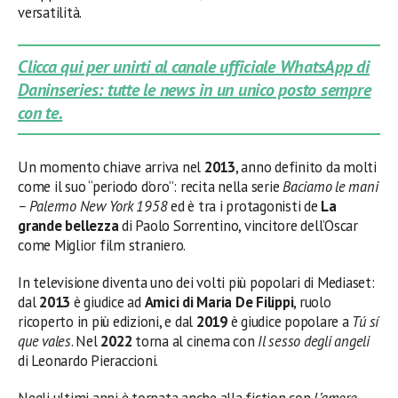
versatilità.
Clicca qui per unirti al canale ufficiale WhatsApp di
Daninseries: tutte le news in un unico posto sempre
con te.
Un momento chiave arriva nel
2013
, anno definito da molti
come il suo “periodo d’oro”: recita nella serie
Baciamo le mani
– Palermo New York 1958
ed è tra i protagonisti de
La
grande bellezza
di Paolo Sorrentino, vincitore dell’Oscar
come Miglior film straniero.
In televisione diventa uno dei volti più popolari di Mediaset:
dal
2013
è giudice ad
Amici di Maria De Filippi
, ruolo
ricoperto in più edizioni, e dal
2019
è giudice popolare a
Tú sí
que vales
. Nel
2022
torna al cinema con
Il sesso degli angeli
di Leonardo Pieraccioni.
Negli ultimi anni è tornata anche alla fiction con
L’amore