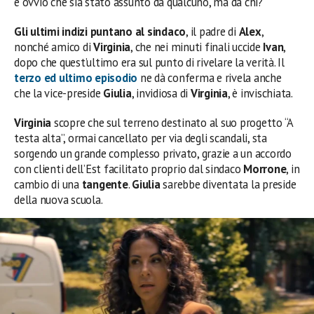
è ovvio che sia stato assunto da qualcuno, ma da chi?
Gli ultimi indizi puntano al sindaco
, il padre di
Alex
,
nonché amico di
Virginia
, che nei minuti finali uccide
Ivan
,
dopo che quest’ultimo era sul punto di rivelare la verità. Il
terzo ed ultimo episodio
ne dà conferma e rivela anche
che la vice-preside
Giulia
, invidiosa di
Virginia
, è invischiata.
Virginia
scopre che sul terreno destinato al suo progetto “A
testa alta”, ormai cancellato per via degli scandali, sta
sorgendo un grande complesso privato, grazie a un accordo
con clienti dell’Est facilitato proprio dal sindaco
Morrone
, in
cambio di una
tangente
.
Giulia
sarebbe diventata la preside
della nuova scuola.