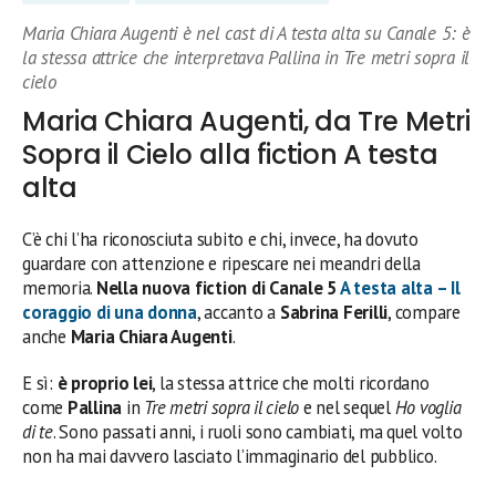
Maria Chiara Augenti è nel cast di A testa alta su Canale 5: è
la stessa attrice che interpretava Pallina in Tre metri sopra il
cielo
Maria Chiara Augenti, da Tre Metri
Sopra il Cielo alla fiction A testa
alta
C’è chi l’ha riconosciuta subito e chi, invece, ha dovuto
guardare con attenzione e ripescare nei meandri della
memoria.
Nella nuova fiction di Canale 5
A testa alta – Il
coraggio di una donna
, accanto a
Sabrina Ferilli
, compare
anche
Maria Chiara Augenti
.
E sì:
è proprio lei
, la stessa attrice che molti ricordano
come
Pallina
in
Tre metri sopra il cielo
e nel sequel
Ho voglia
di te
. Sono passati anni, i ruoli sono cambiati, ma quel volto
non ha mai davvero lasciato l’immaginario del pubblico.