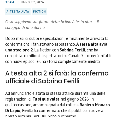
TEAM
| GIUGNO 22, 2026
A TESTA ALTA
FICTION
Cosa sappiamo sul futuro della fiction A testa alta – Il
coraggio di una donna
Dopo mesi di dubbi e speculazioni, è finalmente arrivata la
conferma che i fan stavano aspettando.
A testa alta avrà
una stagione 2
. La fiction con
Sabrina Ferilli
, che ha
conquistato milioni di spettatori su Canale 5, tornerà infatti
con nuovi episodi e una storia completamente inedita.
A testa alta 2 si farà: la conferma
ufficiale di Sabrina Ferilli
Ad annunciarlo è stata la stessa attrice durante una delle
registrazioni di
Tu sì que vales
nel giugno 2026. In
quell’occasione, accompagnata dal collega
Raniero Monaco
Di Lapio
,
Ferilli
ha confermato che il pubblico ritroverà
presto Virginia Terzi sul piccolo schermo.