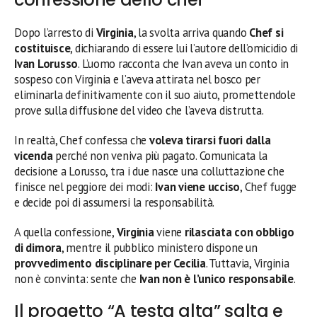
Dopo l’arresto di
Virginia
, la svolta arriva quando
Chef si
costituisce
, dichiarando di essere lui l’autore dell’omicidio di
Ivan Lorusso
. L’uomo racconta che Ivan aveva un conto in
sospeso con Virginia e l’aveva attirata nel bosco per
eliminarla definitivamente con il suo aiuto, promettendole
prove sulla diffusione del video che l’aveva distrutta.
In realtà, Chef confessa che
voleva tirarsi fuori dalla
vicenda
perché non veniva più pagato. Comunicata la
decisione a Lorusso, tra i due nasce una colluttazione che
finisce nel peggiore dei modi:
Ivan viene ucciso
, Chef fugge
e decide poi di assumersi la responsabilità.
A quella confessione,
Virginia
viene
rilasciata con obbligo
di dimora
, mentre il pubblico ministero dispone un
provvedimento disciplinare per Cecilia
. Tuttavia, Virginia
non è convinta: sente che
Ivan non è l’unico responsabile
.
Il progetto “A testa alta” salta e