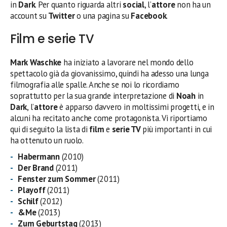
in
Dark
. Per quanto riguarda altri
social
, l’
attore
non ha un
account su
Twitter
o una pagina su
Facebook
.
Film e serie TV
Mark Waschke
ha iniziato a lavorare nel mondo dello
spettacolo già da giovanissimo, quindi ha adesso una lunga
filmografia alle spalle. Anche se noi lo ricordiamo
soprattutto per la sua grande interpretazione di
Noah
in
Dark
, l’
attore
è apparso davvero in moltissimi progetti, e in
alcuni ha recitato anche come protagonista. Vi riportiamo
qui di seguito la lista di
film
e
serie TV
più importanti in cui
ha ottenuto un ruolo.
Habermann
(2010)
Der Brand
(2011)
Fenster zum Sommer
(2011)
Playoff
(2011)
Schilf
(2012)
&Me
(2013)
Zum Geburtstag
(2013)