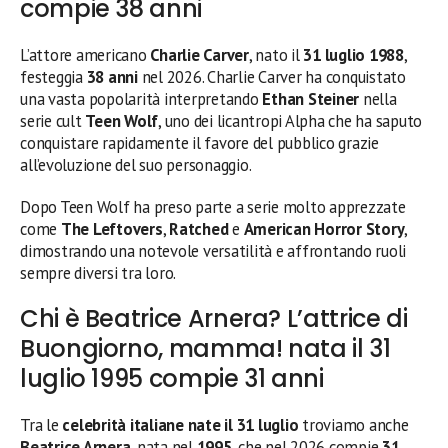
compie 38 anni
L’attore americano
Charlie Carver
, nato il
31 luglio 1988
,
festeggia
38 anni
nel 2026. Charlie Carver ha conquistato
una vasta popolarità interpretando
Ethan Steiner
nella
serie cult
Teen Wolf
, uno dei licantropi Alpha che ha saputo
conquistare rapidamente il favore del pubblico grazie
all’evoluzione del suo personaggio.
Dopo Teen Wolf ha preso parte a serie molto apprezzate
come
The Leftovers
,
Ratched
e
American Horror Story
,
dimostrando una notevole versatilità e affrontando ruoli
sempre diversi tra loro.
Chi è Beatrice Arnera? L’attrice di
Buongiorno, mamma! nata il 31
luglio 1995 compie 31 anni
Tra le
celebrità italiane nate il 31 luglio
troviamo anche
Beatrice Arnera
, nata nel
1995
, che nel 2026 compie
31