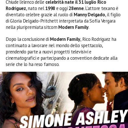
Chiude l’elenco delle
celebrità nate il 31 luglio
Rico
Rodriguez
, nato nel
1998
e oggi
28enne
. L’attore texano è
diventato celebre grazie al ruolo di
Manny Delgado
, il figlio
di Gloria Delgado-Pritchett interpretata da Sofía Vergara
nella pluripremiata sitcom
Modern Family
.
Dopo la conclusione di
Modern Family
, Rico Rodriguez ha
continuato a lavorare nel mondo dello spettacolo,
prendendo parte a nuovi progetti televisivi e
cinematografici e partecipando a convention dedicate alla
serie che lo ha reso famoso.