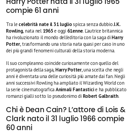
Harry Potter nata il 31 luglio 1965
compie 61 anni
Tra le
celebrità nate il 31 luglio
spicca senza dubbio
J.K.
Rowling
, nata nel
1965
e oggi
61enne
. L’autrice britannica
ha rivoluzionato il mondo dell’editoria con la saga di
Harry
Potter
, trasformando una storia nata quasi per caso in uno
dei più grandi fenomeni culturali della storia moderna.
Il suo compleanno coincide curiosamente con quello del
protagonista della saga,
Harry Potter
, una scelta che negli
anni è diventata una delle curiosità più amate dai fan. Negli
anni successivi Rowling ha ampliato il Wizarding World con
la serie cinematografica
Animali Fantastici
e ha pubblicato
romanzi gialli sotto lo pseudonimo di
Robert Galbraith
.
Chi è Dean Cain? L’attore di Lois &
Clark nato il 31 luglio 1966 compie
60 anni