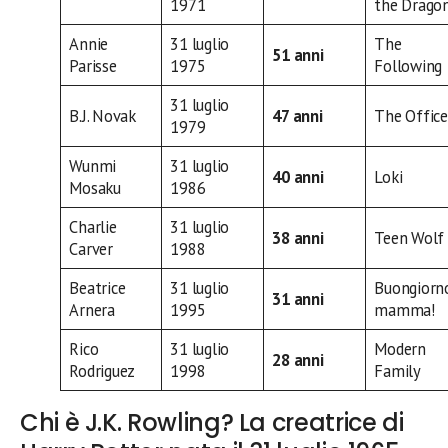
1971
the Drago
Annie
31 luglio
The
51 anni
Parisse
1975
Following
31 luglio
B.J. Novak
47 anni
The Office
1979
Wunmi
31 luglio
40 anni
Loki
Mosaku
1986
Charlie
31 luglio
38 anni
Teen Wolf
Carver
1988
Beatrice
31 luglio
Buongiorn
31 anni
Arnera
1995
mamma!
Rico
31 luglio
Modern
28 anni
Rodriguez
1998
Family
Chi è J.K. Rowling? La creatrice di