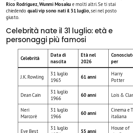
Rico Rodriguez
,
Wunmi Mosaku
e molti altri. Se ti stai
chiedendo
quali vip sono nati il 31 luglio
, sei nel posto
giusto.
Celebrità nate il 31 luglio: età e
personaggi più famosi
Data di
Età nel
Conosciut
Celebrità
nascita
2026
per
31 luglio
Harry
J.K. Rowling
61 anni
1965
Potter
31 luglio
Dean Cain
60 anni
Lois & Cla
1966
Neri
31 luglio
Cinema e 
60 anni
Marcorè
1966
italiana
31 luglio
House of
Eve Best
55 anni