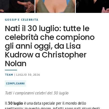
GOSSIP E CELEBRITÀ
Nati il 30 luglio: tutte le
celebrità che compiono
gli anni oggi, da Lisa
Kudrow a Christopher
Nolan
TEAM
| LUGLIO 30, 2026
COMPLEANNI
Tutti i compleanni celebri del 30 luglio
Il
30 luglio
è una data speciale per il mondo dello
spettacolo: in questo giorno, infatti, sono nati alcuni degli