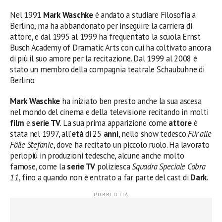
Nel 1991
Mark Waschke
è andato a studiare Filosofia a
Berlino, ma ha abbandonato per inseguire la carriera di
attore, e dal 1995 al 1999 ha frequentato la scuola Ernst
Busch Academy of Dramatic Arts con cui ha coltivato ancora
di più il suo amore per la recitazione. Dal 1999 al 2008 è
stato un membro della compagnia teatrale Schaubuhne di
Berlino.
Mark Waschke
ha iniziato ben presto anche la sua ascesa
nel mondo del cinema e della televisione recitando in molti
film
e
serie TV
. La sua prima apparizione come
attore
è
stata nel 1997, all’
età
di 25
anni
, nello show tedesco
Für alle
Fälle Stefanie
, dove ha recitato un piccolo ruolo. Ha lavorato
perlopiù in produzioni tedesche, alcune anche molto
famose, come la
serie TV
poliziesca
Squadra Speciale Cobra
11
, fino a quando non è entrato a far parte del cast di
Dark
.