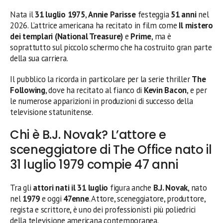
Nata il
31 luglio 1975
,
Annie Parisse
festeggia
51 anni
nel
2026. L’attrice americana ha recitato in film come
Il mistero
dei templari (National Treasure)
e
Prime
, ma è
soprattutto sul piccolo schermo che ha costruito gran parte
della sua carriera.
Il pubblico la ricorda in particolare per la serie thriller
The
Following
, dove ha recitato al fianco di
Kevin Bacon
, e per
le numerose apparizioni in produzioni di successo della
televisione statunitense.
Chi è B.J. Novak? L’attore e
sceneggiatore di The Office nato il
31 luglio 1979 compie 47 anni
Tra gli
attori nati il 31 luglio
figura anche
B.J. Novak
, nato
nel
1979
e oggi
47enne
. Attore, sceneggiatore, produttore,
regista e scrittore, è uno dei professionisti più poliedrici
della televisione americana contemporanea.