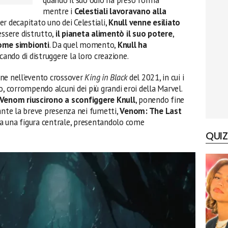
mentre i
Celestiali lavoravano alla
er decapitato uno dei Celestiali,
Knull venne esiliato
essere distrutto,
il pianeta alimentò il suo potere
,
come simbionti
. Da quel momento,
Knull ha
rcando di distruggere la loro creazione.
ne nell’evento crossover
King in Black
del 2021, in cui i
o, corrompendo alcuni dei più grandi eroi della Marvel.
 Venom riuscirono a sconfiggere Knull
, ponendo fine
ante la breve presenza nei fumetti,
Venom: The Last
a una figura centrale, presentandolo come
QUIZ