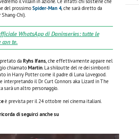
vedremo il villain in azione. C’è infatti chi sostiene che
he del prossimo
Spider-Man 4
, che sarà diretto da
r Shang-Chi).
 ufficiale WhatsApp di Daninseries: tutte le
 con te.
rpretato da
Ryhs Ifans
, che effettivamente appare nel
ggio chiamato
Martin
. La shiloutte del re dei simbonti
tato in Harry Potter come il padre di Luna Lovegood.
e interpretando il Dr Curt Connors aka Lizard in The
a sarà un altro personaggio.
ce
è prevista per il 24 ottobre nei cinema italiani.
ricorda di seguirci anche su