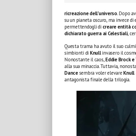
ricreazione dell’universo
. Dopo av
su un pianeta oscuro, ma invece di 
permettendogli di
creare entità 
dichiarato guerra ai Celestiali
, ce
Questa trama ha avuto il suo culmi
simbionti di
Knull
invasero il cosm
Nonostante il caos,
Eddie Brock e
alla sua minaccia. Tuttavia, nonost
Dance
sembra voler elevare
Knull
antagonista finale della trilogia.