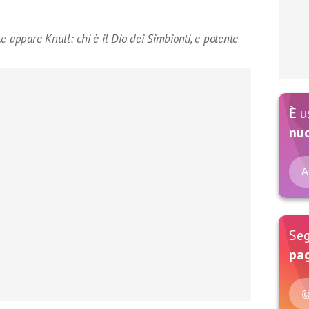
e appare Knull: chi è il Dio dei Simbionti, e potente
È u
nu
A
Seg
pag
@