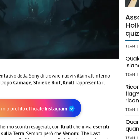
Ass
Holl
quiz
TEAM |
Qual
Islan
ntativo della Sony di trovare nuovi villain all’interno
TEAM |
. Dopo
Carnage
,
Shriek
e
Riot
,
Knull
rappresenta il
Rico
flag?
ricon
 mio profilo ufficiale
Instagram
TEAM |
Quant
schermo scontri esagerati, con
Knull
che invia
eserciti
quan
sulla Terra
. Sembra però che
Venom: The Last
TEAM |