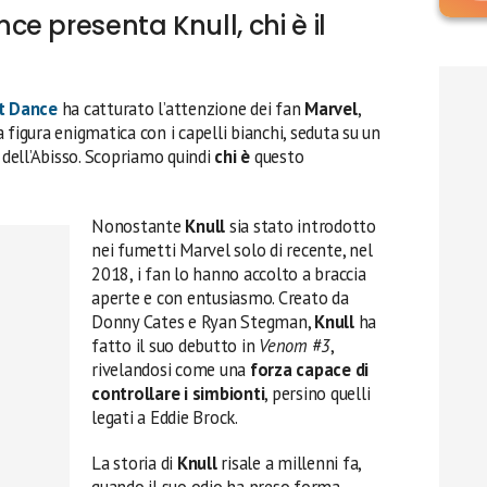
e presenta Knull, chi è il
t Dance
ha catturato l’attenzione dei fan
Marvel
,
 figura enigmatica con i capelli bianchi, seduta su un
dell’Abisso. Scopriamo quindi
chi è
questo
Nonostante
Knull
sia stato introdotto
nei fumetti Marvel solo di recente, nel
2018, i fan lo hanno accolto a braccia
aperte e con entusiasmo. Creato da
Donny Cates e Ryan Stegman,
Knull
ha
fatto il suo debutto in
Venom #3
,
rivelandosi come una
forza capace di
controllare i simbionti
, persino quelli
legati a Eddie Brock.
La storia di
Knull
risale a millenni fa,
quando il suo odio ha preso forma