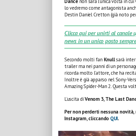
Dance
non sarà l’unica volta in cui 
lo vedremo come antagonista anc
Destin Daniel Cretton (già noto pe
Clicca qui per unirti al canale
news in un unico posto sempre
Secondo molti fan
Knull
sarà inte
trailer ma nei panni di un persona
ricorda molto l’attore, che ha reci
Inoltre è già apparso nel Sony-Vers
Amazing Spider-Man 2. Questa volt
L’uscita di
Venom 3, The Last Dan
Per non perderti nessuna novità, 
Instagram, cliccando
QUI
.