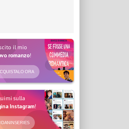
scito il mio
ovo romanzo
!
CQUISTALO ORA
uimi sulla
ina Instagram
!
DANINSERIES