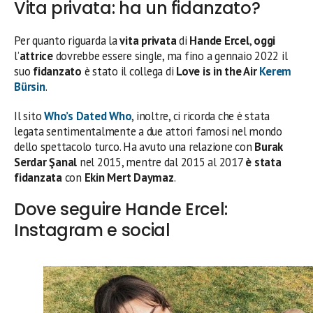
Vita privata: ha un fidanzato?
Per quanto riguarda la
vita privata
di
Hande Ercel
,
oggi
l’
attrice
dovrebbe essere single, ma fino a gennaio 2022 il
suo
fidanzato
è stato il collega di
Love is in the Air
Kerem
Bürsin
.
Il sito
Who’s Dated Who
, inoltre, ci ricorda che è stata
legata sentimentalmente a due attori famosi nel mondo
dello spettacolo turco. Ha avuto una relazione con
Burak
Serdar Şanal
nel 2015, mentre dal 2015 al 2017
è stata
fidanzata
con
Ekin Mert Daymaz
.
Dove seguire Hande Ercel:
Instagram e social