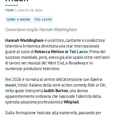
TEAM
| LUGLIO 28, 2026
CORRI O MUORI
TED LASSO
Conosciamo meglio Hannah Waddingham
Hannah Waddingham
è un’attrice, cantante e conduttrice
televisiva britannica diventata una star internazionale
grazie al ruolo di
Rebecca Welton in
Ted Lasso
. Prima del
successo mondiale, però, aveva già alle spalle oltre vent’anni
di lavoro nei musical del West End, a Broadway e in
numerose produzioni televisive.
Nel 2026 è tornata al centro dell’attenzione con
Corri o
muori
, titolo italiano della serie action comedy
Ride or Die
,
nella quale interpreta
Judith Burton
, una donna
apparentemente ordinaria che nasconde l’identità della
spietata assassina professionista
Whiptail
.
Dalla formazione teatrale alla maternità, passando per