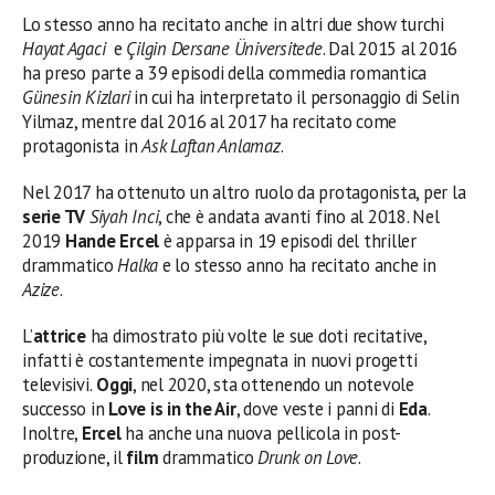
Lo stesso anno ha recitato anche in altri due show turchi
Hayat Agaci
e
Çilgin Dersane Üniversitede
. Dal 2015 al 2016
ha preso parte a 39 episodi della commedia romantica
Günesin Kizlari
in cui ha interpretato il personaggio di Selin
Yilmaz, mentre dal 2016 al 2017 ha recitato come
protagonista in
Ask Laftan Anlamaz
.
Nel 2017 ha ottenuto un altro ruolo da protagonista, per la
serie TV
Siyah Inci
, che è andata avanti fino al 2018. Nel
2019
Hande Ercel
è apparsa in 19 episodi del thriller
drammatico
Halka
e lo stesso anno ha recitato anche in
Azize
.
L’
attrice
ha dimostrato più volte le sue doti recitative,
infatti è costantemente impegnata in nuovi progetti
televisivi.
Oggi
, nel 2020, sta ottenendo un notevole
successo in
Love is in the Air
, dove veste i panni di
Eda
.
Inoltre,
Ercel
ha anche una nuova pellicola in post-
produzione, il
film
drammatico
Drunk on Love
.