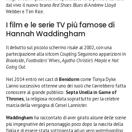
dal vivo il nuovo brano
Red Shoes Blues
di Andrew Lloyd
Webber e Tim Rice.
I film e le serie TV più famose di
Hannah Waddingham
Il debutto sul piccolo schermo risale al 2002, con una
partecipazione alla sitcom
Coupling
. Seguirono apparizioni in
Brookside
,
Footballers’ Wives
,
Agatha Christie’s Marple
e
Not
Going Out
.
Nel 2014 entrò nel cast di
Benidorm
come Tonya Dyke.
L’anno successivo ottenne uno dei ruoli che l’avrebbero fatta
conoscere al grande pubblico:
Septa Unella in Game of
Thrones
, la religiosa ricordata soprattutto per la celebre
marcia della vergogna di Cersei Lannister.
Waddingham
ha raccontato di aver girato alcune delle scene
più impegnative del personaggio poco dopo la nascita della
figlia e di essere stata sottoposta ad un vero
waterboarding