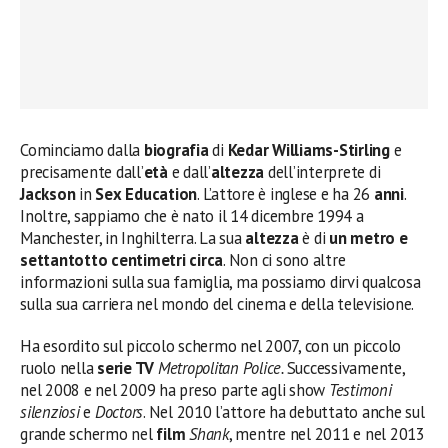
Cominciamo dalla
biografia
di
Kedar Williams-Stirling
e
precisamente dall’
età
e dall’
altezza
dell’interprete di
Jackson
in
Sex Education
. L’attore è inglese e ha 26
anni
.
Inoltre, sappiamo che è nato il 14 dicembre 1994 a
Manchester, in Inghilterra. La sua
altezza
è di
un metro e
settantotto centimetri circa
. Non ci sono altre
informazioni sulla sua famiglia, ma possiamo dirvi qualcosa
sulla sua carriera nel mondo del cinema e della televisione.
Ha esordito sul piccolo schermo nel 2007, con un piccolo
ruolo nella
serie TV
Metropolitan Police.
Successivamente,
nel 2008 e nel 2009 ha preso parte agli show
Testimoni
silenziosi
e
Doctors
. Nel 2010 l’attore ha debuttato anche sul
grande schermo nel
film
Shank
, mentre nel 2011 e nel 2013