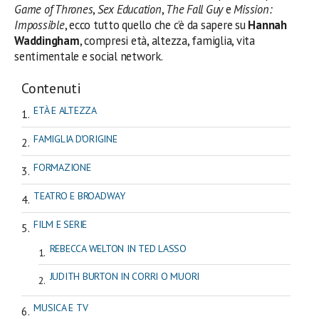
Game of Thrones
,
Sex Education
,
The Fall Guy
e
Mission:
Impossible
, ecco tutto quello che c’è da sapere su
Hannah
Waddingham
, compresi età, altezza, famiglia, vita
sentimentale e social network.
Contenuti
ETÀ E ALTEZZA
FAMIGLIA D'ORIGINE
FORMAZIONE
TEATRO E BROADWAY
FILM E SERIE
REBECCA WELTON IN TED LASSO
JUDITH BURTON IN CORRI O MUORI
MUSICA E TV