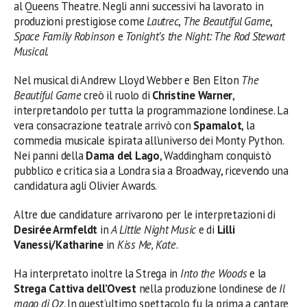
al Queens Theatre. Negli anni successivi ha lavorato in
produzioni prestigiose come
Lautrec
,
The Beautiful Game
,
Space Family Robinson
e
Tonight’s the Night: The Rod Stewart
Musical
.
Nel musical di Andrew Lloyd Webber e Ben Elton
The
Beautiful Game
creò il ruolo di
Christine Warner
,
interpretandolo per tutta la programmazione londinese. La
vera consacrazione teatrale arrivò con
Spamalot
, la
commedia musicale ispirata all’universo dei Monty Python.
Nei panni della
Dama del Lago
, Waddingham conquistò
pubblico e critica sia a Londra sia a Broadway, ricevendo una
candidatura agli Olivier Awards.
Altre due candidature arrivarono per le interpretazioni di
Desirée Armfeldt
in
A Little Night Music
e di
Lilli
Vanessi/Katharine
in
Kiss Me, Kate
.
Ha interpretato inoltre la Strega in
Into the Woods
e la
Strega Cattiva dell’Ovest
nella produzione londinese de
Il
mago di Oz
. In quest’ultimo spettacolo fu la prima a cantare