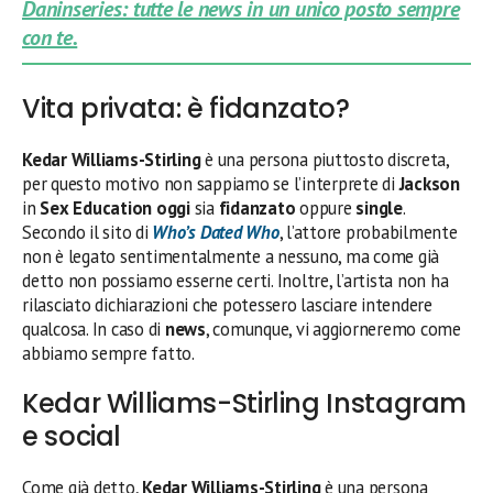
Daninseries: tutte le news in un unico posto sempre
con te.
Vita privata: è fidanzato?
Kedar Williams-Stirling
è una persona piuttosto discreta,
per questo motivo non sappiamo se l’interprete di
Jackson
in
Sex Education oggi
sia
fidanzato
oppure
single
.
Secondo il sito di
Who’s Dated Who
, l’attore probabilmente
non è legato sentimentalmente a nessuno, ma come già
detto non possiamo esserne certi. Inoltre, l’artista non ha
rilasciato dichiarazioni che potessero lasciare intendere
qualcosa. In caso di
news
, comunque, vi aggiorneremo come
abbiamo sempre fatto.
Kedar Williams-Stirling Instagram
e social
Come già detto,
Kedar Williams-Stirling
è una persona