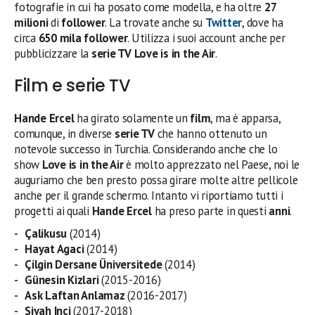
fotografie in cui ha posato come modella, e ha oltre
27
milioni
di
follower
. La trovate anche su
Twitter
, dove ha
circa
650 mila follower
. Utilizza i suoi account anche per
pubblicizzare la
serie TV
Love is in the Air
.
Film e serie TV
Hande Ercel
ha girato solamente un
film
, ma è apparsa,
comunque, in diverse
serie TV
che hanno ottenuto un
notevole successo in Turchia. Considerando anche che lo
show
Love is in the Air
è molto apprezzato nel Paese, noi le
auguriamo che ben presto possa girare molte altre pellicole
anche per il grande schermo. Intanto vi riportiamo tutti i
progetti ai quali
Hande Ercel
ha preso parte in questi
anni
.
Çalikusu
(2014)
Hayat Agaci
(2014)
Çilgin Dersane Üniversitede
(2014)
Günesin Kizlari
(2015-2016)
Ask Laftan Anlamaz
(2016-2017)
Siyah Inci
(2017-2018)