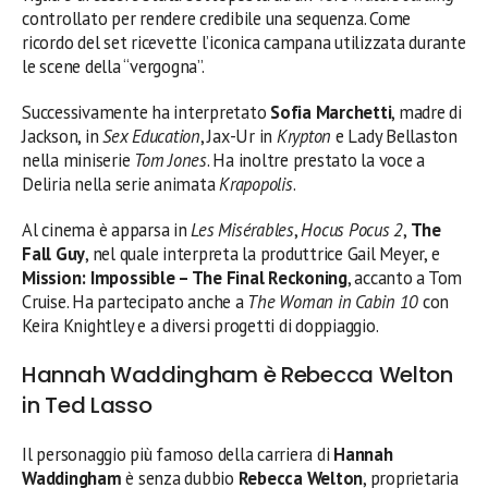
controllato per rendere credibile una sequenza. Come
ricordo del set ricevette l’iconica campana utilizzata durante
le scene della “vergogna”.
Successivamente ha interpretato
Sofia Marchetti
, madre di
Jackson, in
Sex Education
, Jax-Ur in
Krypton
e Lady Bellaston
nella miniserie
Tom Jones
. Ha inoltre prestato la voce a
Deliria nella serie animata
Krapopolis
.
Al cinema è apparsa in
Les Misérables
,
Hocus Pocus 2
,
The
Fall Guy
, nel quale interpreta la produttrice Gail Meyer, e
Mission: Impossible – The Final Reckoning
, accanto a Tom
Cruise. Ha partecipato anche a
The Woman in Cabin 10
con
Keira Knightley e a diversi progetti di doppiaggio.
Hannah Waddingham è Rebecca Welton
in Ted Lasso
Il personaggio più famoso della carriera di
Hannah
Waddingham
è senza dubbio
Rebecca Welton
, proprietaria