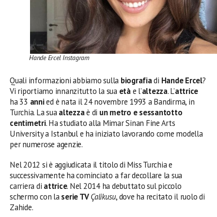
Hande Ercel Instagram
Quali informazioni abbiamo sulla
biografia
di
Hande Ercel
?
Vi riportiamo innanzitutto la sua
età
e l’
altezza
. L’
attrice
ha 33
anni
ed è nata il 24 novembre 1993 a Bandirma, in
Turchia. La sua
altezza
è di
un metro e sessantotto
centimetri
. Ha studiato alla Mimar Sinan Fine Arts
University a Istanbul e ha iniziato lavorando come modella
per numerose agenzie.
Nel 2012 si è aggiudicata il titolo di Miss Turchia e
successivamente ha cominciato a far decollare la sua
carriera di
attrice
. Nel 2014 ha debuttato sul piccolo
schermo con la
serie TV
Çalikusu
, dove ha recitato il ruolo di
Zahide.