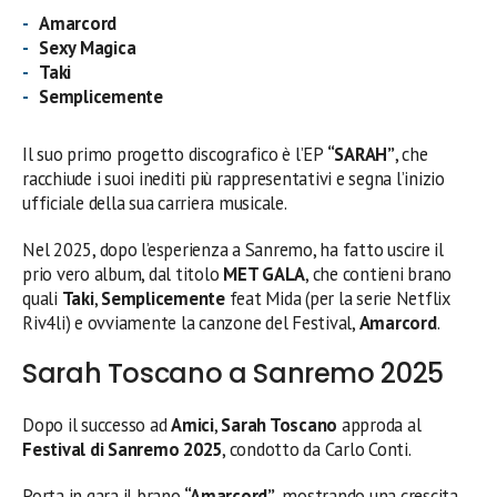
Amarcord
Sexy Magica
Taki
Semplicemente
Il suo primo progetto discografico è l’EP
“SARAH”
, che
racchiude i suoi inediti più rappresentativi e segna l’inizio
ufficiale della sua carriera musicale.
Nel 2025, dopo l’esperienza a Sanremo, ha fatto uscire il
prio vero album, dal titolo
MET GALA
, che contieni brano
quali
Taki
,
Semplicemente
feat Mida (per la serie Netflix
Riv4li) e ovviamente la canzone del Festival,
Amarcord
.
Sarah Toscano a Sanremo 2025
Dopo il successo ad
Amici
,
Sarah Toscano
approda al
Festival di Sanremo 2025
, condotto da Carlo Conti.
Porta in gara il brano
“Amarcord”
, mostrando una crescita