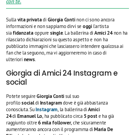
con te.
Sulla
vita privata
di
Giorgia Conti
non ci sono ancora
informazioni e non sappiamo dirvi se
oggi
l’artista
sia
fidanzata
oppure
single
. La ballerina di
Amici 24
non ha
rilasciato dichiarazioni su questo aspetto e non ha
pubblicato immagini che lasciassero intendere qualcosa ai
fan che la seguono, ma vi aggiorneremo in caso di
ulteriori
news
.
Giorgia di Amici 24 Instagram e
social
Potete seguire
Giorgia Conti
sul suo
profilo
social
di
Instagram
dove è già abbastanza
conosciuta. Su
Instagram
, la ballerina di
Amici
24
di
Emanuel Lo
, ha pubblicato circa
5 post
e ha già
raggiunto oltre
6 mila follower
, che sicuramente
aumenteranno ancora con il programma di
Maria De