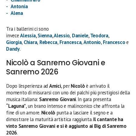
Antonia
Alena
Tra i ballerini ci sono
invece
Alessia
,
Sienna
,
Alessio
,
Daniele
,
Teodora
,
Giorgia
,
Chiara
,
Rebecca
,
Francesca
,
Antonio
,
Francesco
e
Dandy
.
Nicolò a Sanremo Giovani e
Sanremo 2026
Dopo l’esperienza ad
Amici
, per
Nicolò
è arrivato il
momento di misurarsi con uno dei palchi più prestigiosi della
musica italiana:
Sanremo Giovani
. In gara presenta
“Laguna”
, un brano intenso e malinconico che affronta la
fine di un amore.
Nicolò
punta a lasciare il segno e a
dimostrare la maturità artistica raggiunta.
Il cantante ha
vinto Sanremo Giovani e si è aggiunto ai Big di Sanremo
2026
.