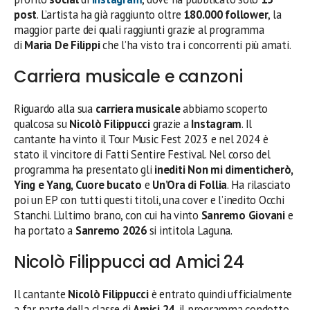
post
. L’artista ha già raggiunto oltre
180.000 follower
, la
maggior parte dei quali raggiunti grazie al programma
di
Maria De Filippi
che l’ha visto tra i concorrenti più amati.
Carriera musicale e canzoni
Riguardo alla sua
carriera musicale
abbiamo scoperto
qualcosa su
Nicolò Filippucci
grazie a
Instagram
. Il
cantante ha vinto il Tour Music Fest 2023 e nel 2024 è
stato il vincitore di Fatti Sentire Festival. Nel corso del
programma ha presentato gli
inediti Non mi dimenticherò,
Ying e Yang, Cuore bucato
e
Un’Ora di Follia
. Ha rilasciato
poi un EP con tutti questi titoli, una cover e l’inedito Occhi
Stanchi. L’ultimo brano, con cui ha vinto
Sanremo Giovani
e
ha portato a
Sanremo 2026
si intitola Laguna.
Nicolò Filippucci ad Amici 24
Il cantante
Nicolò Filippucci
è entrato quindi ufficialmente
a far parte della classe di
Amici 24
, il programma condotto