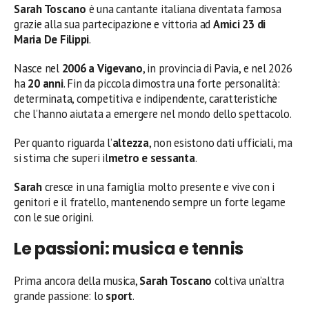
Sarah Toscano
è una cantante italiana diventata famosa
grazie alla sua partecipazione e vittoria ad
Amici 23 di
Maria De Filippi
.
Nasce nel
2006 a Vigevano
, in provincia di Pavia, e nel 2026
ha
20 anni
. Fin da piccola dimostra una forte personalità:
determinata, competitiva e indipendente, caratteristiche
che l’hanno aiutata a emergere nel mondo dello spettacolo.
Per quanto riguarda l’
altezza
, non esistono dati ufficiali, ma
si stima che superi il
metro e sessanta
.
Sarah
cresce in una famiglia molto presente e vive con i
genitori e il fratello, mantenendo sempre un forte legame
con le sue origini.
Le passioni: musica e tennis
Prima ancora della musica,
Sarah Toscano
coltiva un’altra
grande passione: lo
sport
.