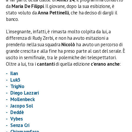
da
Maria De Filippi
. Il giovane, dopo la sua esibizione, è
stato voluto da
Anna Pettinelli
, che ha deciso di dargli il
banco.
L’insegnante, infatti, è rimasta molto colpita da lui, a
differenza di Rudy Zerbi, e non ha avuto esitazioni a
prenderlo nella sua squadra
Nicolò
ha avuto un percorso di
grande crescita e alla fine ha preso parte al cast del serale. È
uscito in semifinale, tra le polemiche dei telespettatori.
Oltre a lui, tra i
cantanti
di quella edizione
c’erano anche
:
Ilan
Luk3
TrigNo
Diego Lazzari
Mollenbeck
Jacopo Sol
Deddè
Vybes
Senza Cri
Chiamamfaro