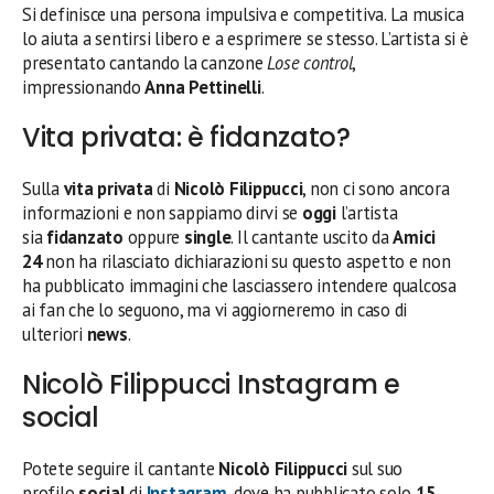
Si definisce una persona impulsiva e competitiva. La musica
lo aiuta a sentirsi libero e a esprimere se stesso. L’artista si è
presentato cantando la canzone
Lose control
,
impressionando
Anna Pettinelli
.
Vita privata: è fidanzato?
Sulla
vita privata
di
Nicolò Filippucci
, non ci sono ancora
informazioni e non sappiamo dirvi se
oggi
l’artista
sia
fidanzato
oppure
single
. Il cantante uscito da
Amici
24
non ha rilasciato dichiarazioni su questo aspetto e non
ha pubblicato immagini che lasciassero intendere qualcosa
ai fan che lo seguono, ma vi aggiorneremo in caso di
ulteriori
news
.
Nicolò Filippucci Instagram e
social
Potete seguire il cantante
Nicolò Filippucci
sul suo
profilo
social
di
Instagram
, dove ha pubblicato solo
15