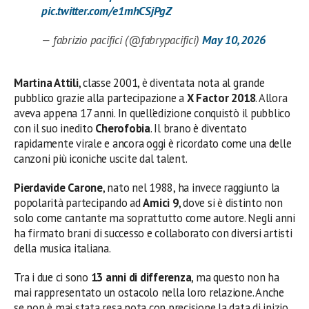
pic.twitter.com/e1mhCSjPgZ
— fabrizio pacifici (@fabrypacifici)
May 10, 2026
Martina Attili
, classe 2001, è diventata nota al grande
pubblico grazie alla partecipazione a
X Factor 2018
. Allora
aveva appena 17 anni. In quell’edizione conquistò il pubblico
con il suo inedito
Cherofobia
. Il brano è diventato
rapidamente virale e ancora oggi è ricordato come una delle
canzoni più iconiche uscite dal talent.
Pierdavide Carone
, nato nel 1988, ha invece raggiunto la
popolarità partecipando ad
Amici 9
, dove si è distinto non
solo come cantante ma soprattutto come autore. Negli anni
ha firmato brani di successo e collaborato con diversi artisti
della musica italiana.
Tra i due ci sono
13 anni di differenza
, ma questo non ha
mai rappresentato un ostacolo nella loro relazione. Anche
se non è mai stata resa nota con precisione la data di inizio