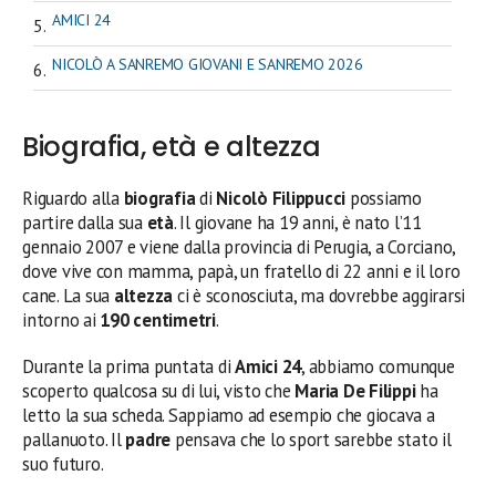
AMICI 24
NICOLÒ A SANREMO GIOVANI E SANREMO 2026
Biografia, età e altezza
Riguardo alla
biografia
di
Nicolò Filippucci
possiamo
partire dalla sua
età
. Il giovane ha 19 anni, è nato l’11
gennaio 2007 e viene dalla provincia di Perugia, a Corciano,
dove vive con mamma, papà, un fratello di 22 anni e il loro
cane. La sua
altezza
ci è sconosciuta, ma dovrebbe aggirarsi
intorno ai
190 centimetri
.
Durante la prima puntata di
Amici 24
, abbiamo comunque
scoperto qualcosa su di lui, visto che
Maria De Filippi
ha
letto la sua scheda. Sappiamo ad esempio che giocava a
pallanuoto. Il
padre
pensava che lo sport sarebbe stato il
suo futuro.