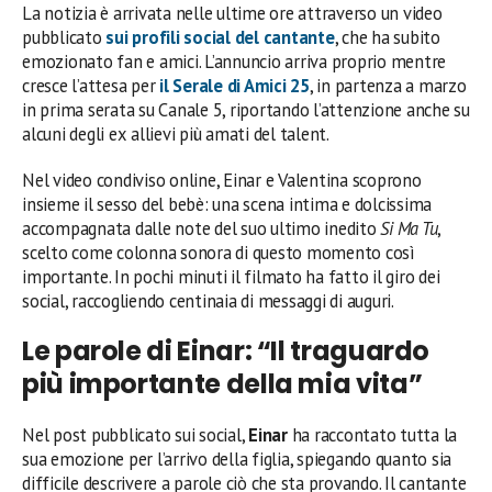
La notizia è arrivata nelle ultime ore attraverso un video
pubblicato
sui profili social del cantante
, che ha subito
emozionato fan e amici. L’annuncio arriva proprio mentre
cresce l’attesa per
il Serale di
Amici 25
, in partenza a marzo
in prima serata su Canale 5, riportando l’attenzione anche su
alcuni degli ex allievi più amati del talent.
Nel video condiviso online, Einar e Valentina scoprono
insieme il sesso del bebè: una scena intima e dolcissima
accompagnata dalle note del suo ultimo inedito
Si Ma Tu
,
scelto come colonna sonora di questo momento così
importante. In pochi minuti il filmato ha fatto il giro dei
social, raccogliendo centinaia di messaggi di auguri.
Le parole di Einar: “Il traguardo
più importante della mia vita”
Nel post pubblicato sui social,
Einar
ha raccontato tutta la
sua emozione per l’arrivo della figlia, spiegando quanto sia
difficile descrivere a parole ciò che sta provando. Il cantante