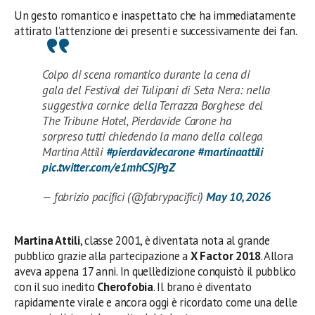
Un gesto romantico e inaspettato che ha immediatamente
attirato l’attenzione dei presenti e successivamente dei fan.
Colpo di scena romantico durante la cena di
gala del Festival dei Tulipani di Seta Nera: nella
suggestiva cornice della Terrazza Borghese del
The Tribune Hotel, Pierdavide Carone ha
sorpreso tutti chiedendo la mano della collega
Martina Attili
#pierdavidecarone
#martinaattili
pic.twitter.com/e1mhCSjPgZ
— fabrizio pacifici (@fabrypacifici)
May 10, 2026
Martina Attili
, classe 2001, è diventata nota al grande
pubblico grazie alla partecipazione a
X Factor 2018
. Allora
aveva appena 17 anni. In quell’edizione conquistò il pubblico
con il suo inedito
Cherofobia
. Il brano è diventato
rapidamente virale e ancora oggi è ricordato come una delle