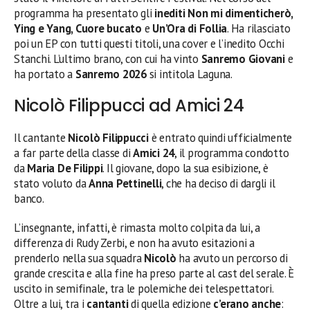
programma ha presentato gli
inediti Non mi dimenticherò,
Ying e Yang, Cuore bucato
e
Un’Ora di Follia
. Ha rilasciato
poi un EP con tutti questi titoli, una cover e l’inedito Occhi
Stanchi. L’ultimo brano, con cui ha vinto
Sanremo Giovani
e
ha portato a
Sanremo 2026
si intitola Laguna.
Nicolò Filippucci ad Amici 24
Il cantante
Nicolò Filippucci
è entrato quindi ufficialmente
a far parte della classe di
Amici 24
, il programma condotto
da
Maria De Filippi
. Il giovane, dopo la sua esibizione, è
stato voluto da
Anna Pettinelli
, che ha deciso di dargli il
banco.
L’insegnante, infatti, è rimasta molto colpita da lui, a
differenza di Rudy Zerbi, e non ha avuto esitazioni a
prenderlo nella sua squadra
Nicolò
ha avuto un percorso di
grande crescita e alla fine ha preso parte al cast del serale. È
uscito in semifinale, tra le polemiche dei telespettatori.
Oltre a lui, tra i
cantanti
di quella edizione
c’erano anche
: