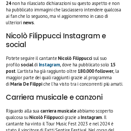
24
non ha rilasciato dichiarazioni su questo aspetto e non
ha pubblicato immagini che lasciassero intendere qualcosa
ai fan che lo seguono, ma vi aggiorneremo in caso di
ulteriori
news
.
Nicolò Filippucci Instagram e
social
Potete seguire il cantante
Nicolò Filippucci
sul suo
profilo
social
di
Instagram
, dove ha pubblicato solo
15
post
. L’artista ha già raggiunto oltre
180.000 follower
, la
maggior parte dei quali raggiunti grazie al programma
di
Maria De Filippi
che l’ha visto tra i concorrenti più amati.
Carriera musicale e canzoni
Riguardo alla sua
carriera musicale
abbiamo scoperto
qualcosa su
Nicolò Filippucci
grazie a
Instagram
. Il
cantante ha vinto il Tour Music Fest 2023 e nel 2024 è
stato il vincitore di Fatti Sentire Festival. Nel corso del