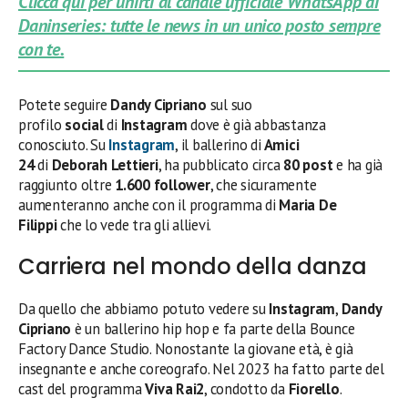
Clicca qui per unirti al canale ufficiale WhatsApp di
Daninseries: tutte le news in un unico posto sempre
con te.
Potete seguire
Dandy Cipriano
sul suo
profilo
social
di
Instagram
dove è già abbastanza
conosciuto. Su
Instagram
, il ballerino di
Amici
24
di
Deborah Lettieri
, ha pubblicato circa
80 post
e ha già
raggiunto oltre
1.600 follower
, che sicuramente
aumenteranno anche con il programma di
Maria De
Filippi
che lo vede tra gli allievi.
Carriera nel mondo della danza
Da quello che abbiamo potuto vedere su
Instagram
,
Dandy
Cipriano
è un ballerino hip hop e fa parte della Bounce
Factory Dance Studio. Nonostante la giovane età, è già
insegnante e anche coreografo. Nel 2023 ha fatto parte del
cast del programma
Viva Rai2
, condotto da
Fiorello
.