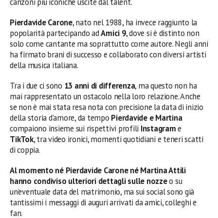
canzoni più iconiche uscite dal talent.
Pierdavide Carone
, nato nel 1988, ha invece raggiunto la
popolarità partecipando ad
Amici 9
, dove si è distinto non
solo come cantante ma soprattutto come autore. Negli anni
ha firmato brani di successo e collaborato con diversi artisti
della musica italiana.
Tra i due ci sono
13 anni di differenza
, ma questo non ha
mai rappresentato un ostacolo nella loro relazione. Anche
se non è mai stata resa nota con precisione la data di inizio
della storia d’amore, da tempo
Pierdavide e Martina
compaiono insieme sui rispettivi profili
Instagram
e
TikTok
, tra video ironici, momenti quotidiani e teneri scatti
di coppia.
Al momento né Pierdavide Carone né Martina Attili
hanno condiviso ulteriori dettagli sulle nozze
o su
un’eventuale data del matrimonio, ma sui social sono già
tantissimi i messaggi di auguri arrivati da amici, colleghi e
fan.