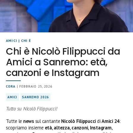
AMICI
|
CHI È
Chi è Nicolò Filippucci da
Amici a Sanremo: età,
canzoni e Instagram
CORA
| FEBBRAIO 25, 2026
AMICI
SANREMO 2026
Tutto su Nicolò Filippucci!
Tutte le
news
sul cantante
Nicolò Filippucci
di
Amici 24
:
scopriamo insieme
età
,
altezza
,
canzoni
,
Instagram
,