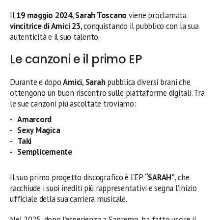
Il
19 maggio 2024
,
Sarah Toscano
viene proclamata
vincitrice di Amici 23
, conquistando il pubblico con la sua
autenticità e il suo talento.
Le canzoni e il primo EP
Durante e dopo
Amici
,
Sarah
pubblica diversi brani che
ottengono un buon riscontro sulle piattaforme digitali. Tra
le sue canzoni più ascoltate troviamo:
Amarcord
Sexy Magica
Taki
Semplicemente
Il suo primo progetto discografico è l’EP
“SARAH”
, che
racchiude i suoi inediti più rappresentativi e segna l’inizio
ufficiale della sua carriera musicale.
Nel 2025, dopo l’esperienza a Sanremo, ha fatto uscire il