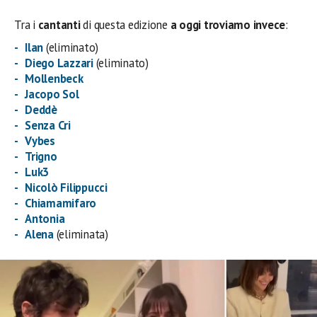
Tra i
cantanti
di questa edizione
a oggi troviamo invece
:
Ilan
(eliminato)
Diego Lazzari
(eliminato)
Mollenbeck
Jacopo Sol
Deddè
Senza Cri
Vybes
Trigno
Luk3
Nicolò Filippucci
Chiamamifaro
Antonia
Alena
(eliminata)