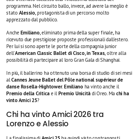
programma. Nel circuito ballo, invece, ad avere la meglio è
stato
Alessio
, protagonista di un percorso molto
apprezzato dal pubblico.
Anche
Emiliano
, eliminato prima della super finale, ha
ricevuto due prestigiose proposte professionali dall’estero.
Per lui si sono aperte le porte della compagnia junior
dell’
American Classic Ballet di Cisco, in Texas
, oltre alla
possibilità di partecipare al loro Gran Gala di Shanghai.
In più, il ballerino ha ottenuto una borsa di studio di sei mesi
al
Cannes Jeune Ballet del Pôle national supérieur de
danse Rosella-Hightower
.
Emiliano
ha vinto anche il
Premio della Critica
e il
Premio Unicità
di Oreo. Ma
chi ha
vinto Amici 25
?
Chi ha vinto Amici 2026 tra
Lorenzo e Alessio
La finalissima di
Amici 25
ha quindi visto contrapposti