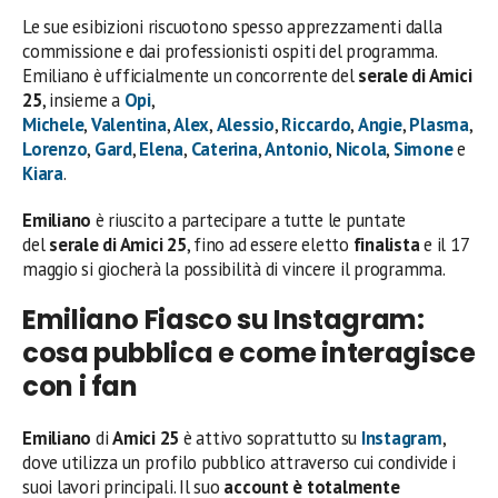
Le sue esibizioni riscuotono spesso apprezzamenti dalla
commissione e dai professionisti ospiti del programma.
Emiliano è ufficialmente un concorrente del
serale di Amici
25
, insieme a
Opi
,
Michele
,
Valentina
,
Alex
,
Alessio
,
Riccardo
,
Angie
,
Plasma
,
Lorenzo
,
Gard
,
Elena
,
Caterina
,
Antonio
,
Nicola
,
Simone
e
Kiara
.
Emiliano
è riuscito a partecipare a tutte le puntate
del
serale di Amici 25
, fino ad essere eletto
finalista
e il 17
maggio si giocherà la possibilità di vincere il programma.
Emiliano Fiasco su Instagram:
cosa pubblica e come interagisce
con i fan
Emiliano
di
Amici 25
è attivo soprattutto su
Instagram
,
dove utilizza un profilo pubblico attraverso cui condivide i
suoi lavori principali. Il suo
account è totalmente