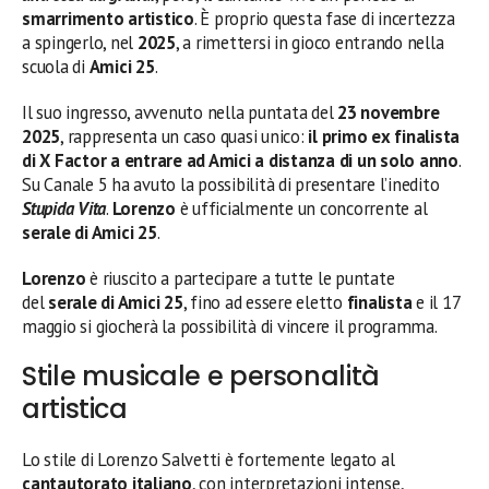
smarrimento artistico
. È proprio questa fase di incertezza
a spingerlo, nel
2025
, a rimettersi in gioco entrando nella
scuola di
Amici 25
.
Il suo ingresso, avvenuto nella puntata del
23 novembre
2025
, rappresenta un caso quasi unico:
il primo ex finalista
di X Factor a entrare ad Amici a distanza di un solo anno
.
Su Canale 5 ha avuto la possibilità di presentare l’inedito
Stupida Vita
.
Lorenzo
è ufficialmente un concorrente al
serale di Amici 25
.
Lorenzo
è riuscito a partecipare a tutte le puntate
del
serale di Amici 25
, fino ad essere eletto
finalista
e il 17
maggio si giocherà la possibilità di vincere il programma.
Stile musicale e personalità
artistica
Lo stile di Lorenzo Salvetti è fortemente legato al
cantautorato italiano
, con interpretazioni intense,