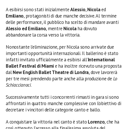
A esibirsi sono stati inizialmente
Alessio
,
Nicola
ed
Emiliano
, protagonisti di due manche decisive. Al termine
delle performance, il pubblico ha scelto di mandare avanti
Alessio ed Emiliano
, mentre
Nicola
ha dovuto
abbandonare la corsa verso la vittoria.
Nonostante l’eliminazione, per Nicola sono arrivate due
importanti opportunità internazionali. Il ballerino è stato
infatti invitato ufficialmente a esibirsi all’
International
Ballet Festival di Miami
e ha inoltre ricevuto una proposta
dal
New English Ballet Theatre di Londra
, dove lavorerà
per tre mesi prendendo parte anche alla produzione de
Lo
Schiaccianoci
.
Successivamente tutti i concorrenti rimasti in gara si sono
affrontati in quattro manche complessive con l’obiettivo di
decretare i vincitori delle categorie canto e ballo.
A conquistare la vittoria nel canto è stato
Lorenzo
, che ha
così ottenuto l’accesso alla finalissima assoluta del