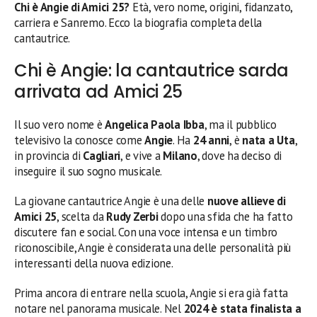
Chi è Angie di Amici 25?
Età, vero nome, origini, fidanzato,
carriera e Sanremo. Ecco la biografia completa della
cantautrice.
Chi è Angie: la cantautrice sarda
arrivata ad Amici 25
Il suo vero nome è
Angelica Paola Ibba
, ma il pubblico
televisivo la conosce come
Angie
. Ha
24 anni
, è
nata a Uta
,
in provincia di
Cagliari
, e vive a
Milano
, dove ha deciso di
inseguire il suo sogno musicale.
La giovane cantautrice Angie è una delle
nuove allieve di
Amici 25
, scelta da
Rudy Zerbi
dopo una sfida che ha fatto
discutere fan e social. Con una voce intensa e un timbro
riconoscibile, Angie è considerata una delle personalità più
interessanti della nuova edizione.
Prima ancora di entrare nella scuola, Angie si era già fatta
notare nel panorama musicale. Nel
2024 è stata finalista a