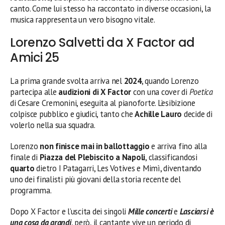
canto. Come lui stesso ha raccontato in diverse occasioni, la
musica rappresenta un vero bisogno vitale.
Lorenzo Salvetti da X Factor ad
Amici 25
La prima grande svolta arriva nel
2024
, quando Lorenzo
partecipa alle
audizioni di X Factor
con una cover di
Poetica
di Cesare Cremonini, eseguita al pianoforte. L’esibizione
colpisce pubblico e giudici, tanto che
Achille Lauro
decide di
volerlo nella sua squadra.
Lorenzo
non finisce mai in ballottaggio
e arriva fino alla
finale di
Piazza del Plebiscito a Napoli
, classificandosi
quarto
dietro I Patagarri, Les Votives e Mimì, diventando
uno dei finalisti più giovani della storia recente del
programma.
Dopo X Factor e l’uscita dei singoli
Mille concerti
e
Lasciarsi è
una cosa da grandi
, però, il cantante vive un periodo di