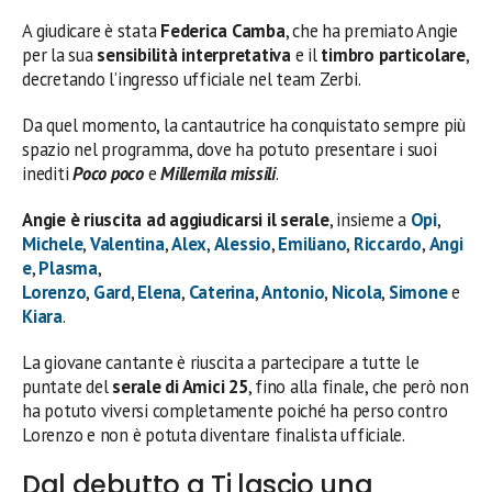
A giudicare è stata
Federica Camba
, che ha premiato Angie
per la sua
sensibilità interpretativa
e il
timbro particolare
,
decretando l’ingresso ufficiale nel team Zerbi.
Da quel momento, la cantautrice ha conquistato sempre più
spazio nel programma, dove ha potuto presentare i suoi
inediti
Poco poco
e
Millemila missili
.
Angie è riuscita ad aggiudicarsi il serale
, insieme a
Opi
,
Michele
,
Valentina
,
Alex
,
Alessio
,
Emiliano
,
Riccardo
,
Angi
e
,
Plasma
,
Lorenzo
,
Gard
,
Elena
,
Caterina
,
Antonio
,
Nicola
,
Simone
e
Kiara
.
La giovane cantante è riuscita a partecipare a tutte le
puntate del
serale di Amici 25
, fino alla finale, che però non
ha potuto viversi completamente poiché ha perso contro
Lorenzo e non è potuta diventare finalista ufficiale.
Dal debutto a Ti lascio una