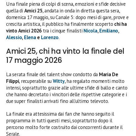
Una finale piena di colpi di scena, emozioni e sfide decisive
quella di
Amici 25
, andata in onda in diretta questa sera,
domenica 17 maggio, su Canale 5: dopo mesi di gare, prove e
crescita artistica, il pubblico ha finalmente scoperto
chi ha
vinto Amici 2026
tra i cinque finalisti
Nicola
,
Emiliano
,
Alessio
,
Elena
e
Lorenzo
.
Amici 25, chi ha vinto la finale del
17 maggio 2026
La serata finale del talent show condotto da
Maria De
Filippi
, recuperabile su
Witty
, ha regalato momenti molto
intensi, soprattutto grazie alle ultime sfide di ballo e canto
che hanno decretato i vincitori delle rispettive categorie e i
due super finalisti arrivati fino all’ultimo televoto.
La finale era attesissima dai fan che hanno seguito il
programma in tutti questi mesi, soprattutto dopo il
percorso molto forte costruito dai concorrenti durante il
Serale.