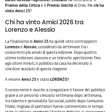
Premio della Critica
e il
Premio Unicità
di Oreo. Ma
chi ha
vinto Amici 25
?
Chi ha vinto Amici 2026 tra
Lorenzo e Alessio
La finalissima di
Amici 25
ha quindi visto contrapposti
Lorenzo
e
Alessio
, considerati da settimane tra i
concorrenti più amati di questa edizione. Dopo quattro
ultime esibizioni ciascuno e un televoto apertissimo fino
agli ultimi minuti, il pubblico da casa ha decretato il
vincitore assoluto di questa stagione.
A vincere
Amici 25
è stato
LORENZO!
Il concorrente è riuscito a conquistare il favore del pubblico
grazie a un percorso cresciuto settimana dopo settimana,
tra talento e personalità. Sui social, subito dopo l’annuncio
finale, migliaia di spettatori hanno commentato in tempo
reale la vittoria, rendendo l’hashtag dedicato al programma