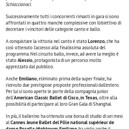
Schiaccianoci
.
Successivamente tutti i concorrenti rimasti in gara si sono
affrontati in quattro manche complessive con l’obiettivo di
decretare i vincitori delle categorie canto e ballo.
A conquistare la vittoria nel canto è stato
Lorenzo
, che ha
così ottenuto l’accesso alla finalissima assoluta del
programma. Nel circuito ballo, invece, ad avere la meglio è
stato
Alessio
, protagonista di un percorso molto
apprezzato dal pubblico.
Anche
Emiliano
, eliminato prima della super finale, ha
ricevuto due prestigiose proposte professionali dall’estero.
Per lui si sono aperte le porte della compagnia junior
dell’
American Classic Ballet di Cisco, in Texas
, oltre alla
possibilità di partecipare al loro Gran Gala di Shanghai.
In più, il ballerino ha ottenuto una borsa di studio di sei mesi
al
Cannes Jeune Ballet del Pôle national supérieur de
danse Rosella-Hightower
.
Emiliano
ha vinto anche il