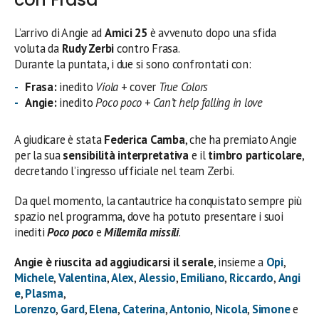
L’arrivo di Angie ad
Amici 25
è avvenuto dopo una sfida
voluta da
Rudy Zerbi
contro Frasa.
Durante la puntata, i due si sono confrontati con:
Frasa:
inedito
Viola
+ cover
True Colors
Angie:
inedito
Poco poco
+
Can’t help falling in love
A giudicare è stata
Federica Camba
, che ha premiato Angie
per la sua
sensibilità interpretativa
e il
timbro particolare
,
decretando l’ingresso ufficiale nel team Zerbi.
Da quel momento, la cantautrice ha conquistato sempre più
spazio nel programma, dove ha potuto presentare i suoi
inediti
Poco poco
e
Millemila missili
.
Angie è riuscita ad aggiudicarsi il serale
, insieme a
Opi
,
Michele
,
Valentina
,
Alex
,
Alessio
,
Emiliano
,
Riccardo
,
Angi
e
,
Plasma
,
Lorenzo
,
Gard
,
Elena
,
Caterina
,
Antonio
,
Nicola
,
Simone
e