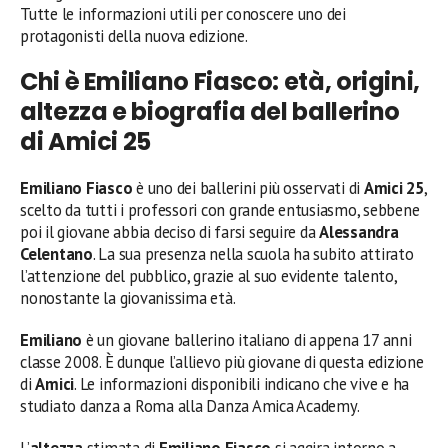
Tutte le informazioni utili per conoscere uno dei
protagonisti della nuova edizione.
Chi è Emiliano Fiasco: età, origini,
altezza e biografia del ballerino
di Amici 25
Emiliano Fiasco
è uno dei ballerini più osservati di
Amici 25
,
scelto da tutti i professori con grande entusiasmo, sebbene
poi il giovane abbia deciso di farsi seguire da
Alessandra
Celentano
. La sua presenza nella scuola ha subito attirato
l’attenzione del pubblico, grazie al suo evidente talento,
nonostante la giovanissima età.
Emiliano
è un giovane ballerino italiano di appena 17 anni
classe 2008. È dunque l’allievo più giovane di questa edizione
di
Amici
. Le informazioni disponibili indicano che vive e ha
studiato danza a Roma alla Danza Amica Academy.
L’
altezza
stimata di
Emiliano Fiasco
si aggira intorno a