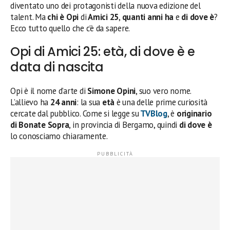
diventato uno dei protagonisti della nuova edizione del
talent. Ma
chi è Opi
di
Amici 25
,
quanti anni ha
e
di dove è
?
Ecco tutto quello che c’è da sapere.
Opi di Amici 25: età, di dove è e
data di nascita
Opi è il nome d’arte di
Simone Opini
, suo vero nome.
L’allievo ha
24 anni
: la sua
età
è una delle prime curiosità
cercate dal pubblico. Come si legge su
TVBlog
, è
originario
di Bonate Sopra
, in provincia di Bergamo, quindi
di dove è
lo conosciamo chiaramente.