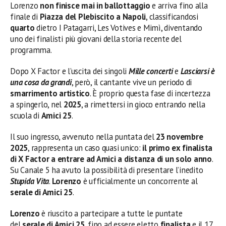
Lorenzo
non finisce mai in ballottaggio
e arriva fino alla
finale di
Piazza del Plebiscito a Napoli
, classificandosi
quarto
dietro I Patagarri, Les Votives e Mimì, diventando
uno dei finalisti più giovani della storia recente del
programma.
Dopo X Factor e l’uscita dei singoli
Mille concerti
e
Lasciarsi è
una cosa da grandi
, però, il cantante vive un periodo di
smarrimento artistico
. È proprio questa fase di incertezza
a spingerlo, nel
2025
, a rimettersi in gioco entrando nella
scuola di
Amici 25
.
Il suo ingresso, avvenuto nella puntata del
23 novembre
2025
, rappresenta un caso quasi unico:
il primo ex finalista
di X Factor a entrare ad Amici a distanza di un solo anno
.
Su Canale 5 ha avuto la possibilità di presentare l’inedito
Stupida Vita
.
Lorenzo
è ufficialmente un concorrente al
serale di Amici 25
.
Lorenzo
è riuscito a partecipare a tutte le puntate
del
serale di Amici 25
, fino ad essere eletto
finalista
e il 17