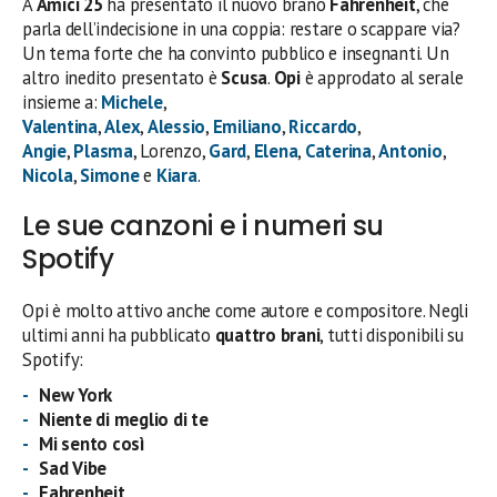
A
Amici 25
ha presentato il nuovo brano
Fahrenheit
, che
parla dell’indecisione in una coppia: restare o scappare via?
Un tema forte che ha convinto pubblico e insegnanti. Un
altro inedito presentato è
Scusa
.
Opi
è approdato al serale
insieme a:
Michele
,
Valentina
,
Alex
,
Alessio
,
Emiliano
,
Riccardo
,
Angie
,
Plasma
, Lorenzo,
Gard
,
Elena
,
Caterina
,
Antonio
,
Nicola
,
Simone
e
Kiara
.
Le sue canzoni e i numeri su
Spotify
Opi è molto attivo anche come autore e compositore. Negli
ultimi anni ha pubblicato
quattro brani
, tutti disponibili su
Spotify:
New York
Niente di meglio di te
Mi sento così
Sad Vibe
Fahrenheit