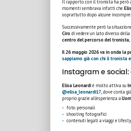
Il rapporto con il tronista ha però 
momenti sembrava infatti che
Eli
soprattutto dopo alcune incomprens
Successivamente però la situazione
Ciro
di vedere un lato diverso dell
centro del percorso del tronista
,
Il 26 maggio 2026 va in onda la p
sappiamo già con chi il tronista 
Instagram e social:
Elisa Leonardi
è molto attiva su
I
@elisa_leonardi17
, dove conta gi
proprio grazie all’esperienza a
Uom
foto personali
shooting fotografici
contenuti legati a viaggi e lifest