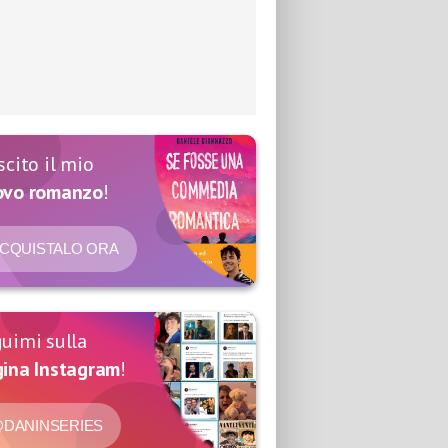
scito il mio
ovo romanzo
!
CQUISTALO ORA
uimi sulla
ina Instagram
!
DANINSERIES