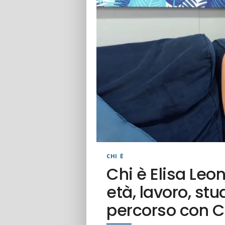
CHI È
Chi è Elisa Leo
età, lavoro, stu
percorso con C