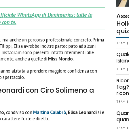
 ufficiale WhatsApp di Daninseries: tutte le
Ass
 con te.
Holl
quiz
di, ma anche un percorso professionale concreto. Prima
TEAM |
 Filippi, Elisa avrebbe inoltre partecipato ad alcuni
o Instagram sono presenti infatti riferimenti alle
Qual
amente, anche a quelle di
Miss Mondo
.
Islan
TEAM |
’hanno aiutata a prendere maggiore confidenza con
o spettacolo.
Rico
flag?
 Leonardi con Ciro Solimeno a
ricon
TEAM |
no
, condiviso con
Martina Calabrò
,
Elisa Leonardi
si è
Quant
o carattere forte e diretto.
quan
TEAM |