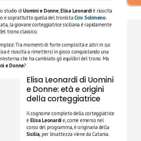
lo studio di
Uomini e Donne
,
Elisa Leonardi
è riuscita
co e soprattutto quella del tronista
Ciro Solimeno
.
nata, la giovane corteggiatrice siciliana è rapidamente
del trono classico.
mplice. Tra momenti di forte complicità e altri in cui
isa è riuscita a rimettersi in gioco conquistando una
n’esterna che ha cambiato gli equilibri del trono. Ma
ini e Donne
?
Elisa Leonardi di Uomini
e Donne: età e origini
della corteggiatrice
Il cognome completo della corteggiatrice
è
Elisa Leonardi
e, come emerso nel
corso del programma, è originaria della
Sicilia
, per l’esattezza viene da Catania.