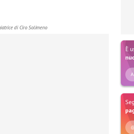
iatrice di Ciro Solimeno
È u
nu
A
Seg
pag
@