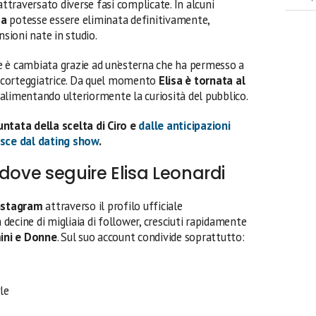
attraversato diverse fasi complicate. In alcuni
sa
potesse essere eliminata definitivamente,
ioni nate in studio.
 è cambiata grazie ad un’esterna che ha permesso a
a corteggiatrice. Da quel momento
Elisa è tornata al
 alimentando ulteriormente la curiosità del pubblico.
untata della scelta di Ciro e
dalle anticipazioni
esce dal dating show
.
 dove seguire Elisa Leonardi
nstagram
attraverso il profilo ufficiale
à decine di migliaia di follower, cresciuti rapidamente
ini e Donne
. Sul suo account condivide soprattutto:
yle