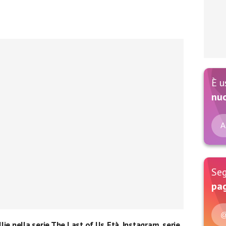
È u
nu
A
Seg
pag
@
lie nella serie The Last of Us
.
Età
,
Instagram
,
serie