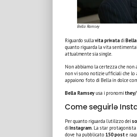
Bella Ramsey
Riguardo sulla
vita privata
di
Bell
quanto riguarda la vita sentimental
attualmente sia single.
Non abbiamo la certezza che non ab
non vi sono notizie ufficiali che lo
appaiono foto di Bella in dolce co
Bella Ramsey
usa i pronomi
they
Come seguirlə Insta
Per quanto riguarda l’utilizzo dei
so
di
Instagram
. La star protagonista
dove ha pubblicato
150 post
e rag