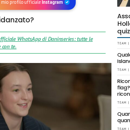
 mio profilo ufficiale
Instagram
Ass
fidanzato?
Holl
quiz
 ufficiale WhatsApp di Daninseries: tutte le
TEAM |
 con te.
Qual
Islan
TEAM |
Rico
flag?
ricon
TEAM |
Quant
quan
TEAM |