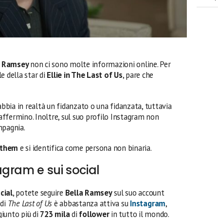
a Ramsey
non ci sono molte informazioni online. Per
e della star di
Ellie in The Last of Us
, pare che
bia in realtà un fidanzato o una fidanzata, tuttavia
 affermino. Inoltre, sul suo profilo Instagram non
mpagnia.
/them
e si identifica come persona non binaria.
gram e sui social
cial
, potete seguire
Bella Ramsey
sul suo account
 di
The Last of Us
è abbastanza attiva su
Instagram
,
giunto più di
723 mila
di
follower
in tutto il mondo.