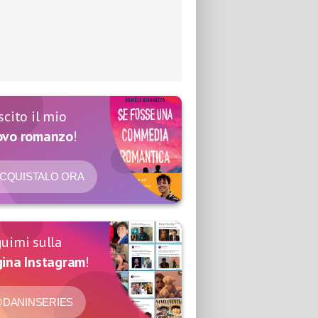
scito il mio
ovo romanzo
!
CQUISTALO ORA
uimi sulla
ina Instagram
!
DANINSERIES