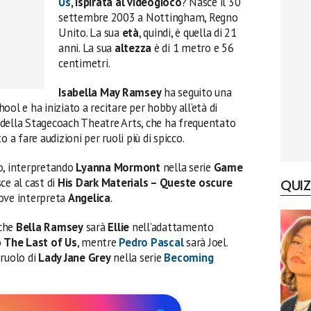
Us
, ispirata al videogioco
? Nasce il 30
settembre 2003 a Nottingham, Regno
Unito. La sua
età
, quindi, è quella di 21
anni. La sua
altezza
è di 1 metro e 56
centimetri.
Isabella May Ramsey
ha seguito una
ol e ha iniziato a recitare per hobby all’età di
della Stagecoach Theatre Arts, che ha frequentato
 a fare audizioni per ruoli più di spicco.
o, interpretando
Lyanna Mormont
nella serie
Game
sce al cast di
His Dark Materials – Queste oscure
QUIZ
dove interpreta
Angelica
.
 che
Bella Ramsey
sarà
Ellie
nell’adattamento
o
The Last of Us
, mentre
Pedro Pascal
sarà Joel.
 ruolo di
Lady Jane Grey
nella serie
Becoming